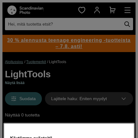
Hei, mitä tuotetta etsit?
30 % alennusta teenage engineering -tuotteista
– 7.8. asti!
Aloitussivu
Tuotemerkit
LightTools
LightTools
Näytä lisää
Suodata
Lajittele haku
:
Eniten myydyt
Näyttää 0 tuotetta
Käytämme evästeitä