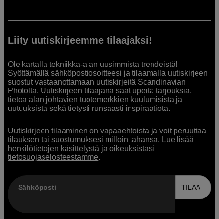
Liity uutiskirjeemme tilaajaksi!
Ole kartalla tekniikka-alan uusimmista trendeistä!
Syöttämällä sähköpostiosoitteesi ja tilaamalla uutiskirjeen
suostut vastaanottamaan uutiskirjeitä Scandinavian
Photolta. Uutiskirjeen tilaajana saat upeita tarjouksia,
tietoa alan johtavien tuotemerkkien kuulumisista ja
uutuuksista sekä tietysti runsaasti inspiraatiota.
Uutiskirjeen tilaaminen on vapaaehtoista ja voit peruuttaa
tilauksen tai suostumuksesi milloin tahansa. Lue lisää
henkilötietojen käsittelystä ja oikeuksistasi
tietosuojaselosteestamme
.
Sähköposti
TILAA