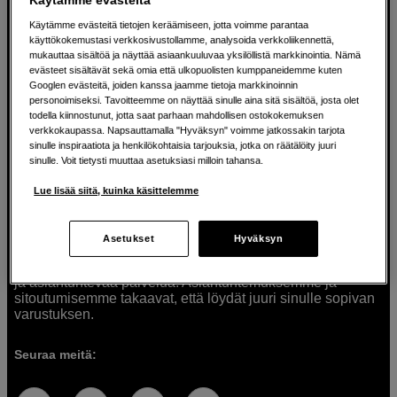
Käytämme evästeitä tietojen keräämiseen, jotta voimme parantaa
käyttökokemustasi verkkosivustollamme, analysoida verkkoliikennettä,
mukauttaa sisältöä ja näyttää asiaankuuluvaa yksilöllistä markkinointia. Nämä
Ratkaisuja luoville ihmisille jo vuodesta
evästeet sisältävät sekä omia että ulkopuolisten kumppaneidemme kuten
Googlen evästeitä, joiden kanssa jaamme tietoja markkinoinnin
1982
personoimiseksi. Tavoitteemme on näyttää sinulle aina sitä sisältöä, josta olet
todella kiinnostunut, jotta saat parhaan mahdollisen ostokokemuksen
verkkokaupassa. Napsauttamalla "Hyväksyn" voimme jatkossakin tarjota
Olemme Scandinavian Photolla jo yli 40 vuoden ajan
sinulle inspiraatiota ja henkilökohtaisia tarjouksia, jotka on räätälöity juuri
auttaneet luovia ihmisiä toteuttamaan visioitaan.
sinulle. Voit tietysti muuttaa asetuksiasi milloin tahansa.
Tarjoamme inspiraatiota, asiantuntemusta ja tuotteita
muun muassa valokuvauksen, äänen, videokuvauksen ja
Lue lisää siitä, kuinka käsittelemme
teknologian tarpeisiin. Palvelemme myös elokuvan,
musiikin ja taiteen harrastajia. Oikeilla työkaluilla ideat
muuttuvat todellisuudeksi. Autamme sinua valitsemaan
Asetukset
Hyväksyn
tuotteet, jotka vastaavat tarpeitasi. Tarjoamme
korkealaatuisten tuotteiden lisäksi myös henkilökohtaista
ja asiantuntevaa palvelua. Asiantuntemuksemme ja
sitoutumisemme takaavat, että löydät juuri sinulle sopivan
varustuksen.
Seuraa meitä: