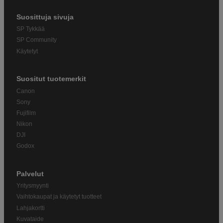
Suosittuja sivuja
SP Tykkää
SP Community
Käytetyt
Suositut tuotemerkit
Canon
Sony
Fujifilm
Nikon
DJI
Godox
Palvelut
Yritysmyynti
Vaihtokaupat ja käytetyt tuotteet
Lahjakortti
Kuvataide