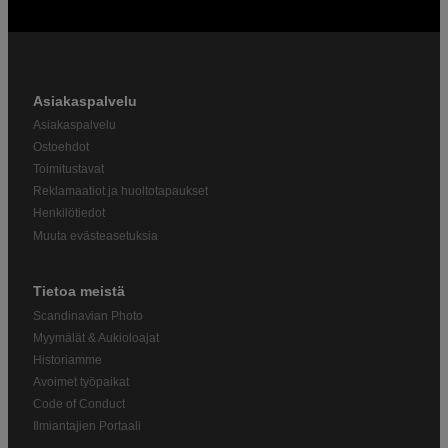
Asiakaspalvelu
Asiakaspalvelu
Ostoehdot
Toimitustavat
Reklamaatiot ja huoltotapaukset
Henkilötiedot
Muuta evästeasetuksia
Tietoa meistä
Scandinavian Photo
Myymälät & Aukioloajat
Historiamme
Avoimet työpaikat
Code of Conduct
Ilmiantajien Portaali