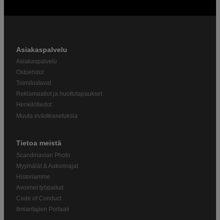
Asiakaspalvelu
Asiakaspalvelu
Ostoehdot
Toimitustavat
Reklamaatiot ja huoltotapaukset
Henkilötiedot
Muuta evästeasetuksia
Tietoa meistä
Scandinavian Photo
Myymälät & Aukioloajat
Historiamme
Avoimet työpaikat
Code of Conduct
Ilmiantajien Portaali