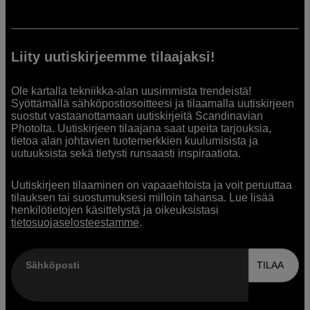
Liity uutiskirjeemme tilaajaksi!
Ole kartalla tekniikka-alan uusimmista trendeistä!
Syöttämällä sähköpostiosoitteesi ja tilaamalla uutiskirjeen
suostut vastaanottamaan uutiskirjeitä Scandinavian
Photolta. Uutiskirjeen tilaajana saat upeita tarjouksia,
tietoa alan johtavien tuotemerkkien kuulumisista ja
uutuuksista sekä tietysti runsaasti inspiraatiota.
Uutiskirjeen tilaaminen on vapaaehtoista ja voit peruuttaa
tilauksen tai suostumuksesi milloin tahansa. Lue lisää
henkilötietojen käsittelystä ja oikeuksistasi
tietosuojaselosteestamme
.
Sähköposti
TILAA