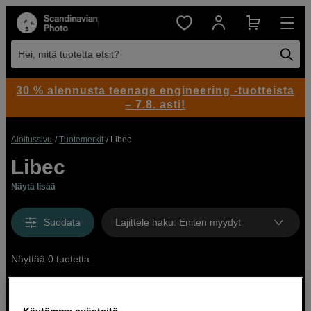
Hei, mitä tuotetta etsit?
30 % alennusta teenage engineering -tuotteista
– 7.8. asti!
Aloitussivu
Tuotemerkit
Libec
Libec
Näytä lisää
Suodata
Lajittele haku
:
Eniten myydyt
Näyttää 0 tuotetta
Käytämme evästeitä