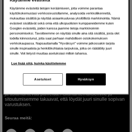
Käytämme evästeitä tietojen keräämiseen, jotta voimme parantaa
käyttökokemustasi verkkosivustollamme, analysoida verkkoliikennettä,
mukauttaa sisältöä ja näyttää asiaankuuluvaa yksilöllistä markkinointia. Nämä
Ratkaisuja luoville ihmisille jo vuodesta
evästeet sisältävät sekä omia että ulkopuolisten kumppaneidemme kuten
Googlen evästeitä, joiden kanssa jaamme tietoja markkinoinnin
1982
personoimiseksi. Tavoitteemme on näyttää sinulle aina sitä sisältöä, josta olet
todella kiinnostunut, jotta saat parhaan mahdollisen ostokokemuksen
verkkokaupassa. Napsauttamalla "Hyväksyn" voimme jatkossakin tarjota
Olemme Scandinavian Photolla jo yli 40 vuoden ajan
sinulle inspiraatiota ja henkilökohtaisia tarjouksia, jotka on räätälöity juuri
auttaneet luovia ihmisiä toteuttamaan visioitaan.
sinulle. Voit tietysti muuttaa asetuksiasi milloin tahansa.
Tarjoamme inspiraatiota, asiantuntemusta ja tuotteita
muun muassa valokuvauksen, äänen, videokuvauksen ja
Lue lisää siitä, kuinka käsittelemme
teknologian tarpeisiin. Palvelemme myös elokuvan,
musiikin ja taiteen harrastajia. Oikeilla työkaluilla ideat
muuttuvat todellisuudeksi. Autamme sinua valitsemaan
Asetukset
Hyväksyn
tuotteet, jotka vastaavat tarpeitasi. Tarjoamme
korkealaatuisten tuotteiden lisäksi myös henkilökohtaista
ja asiantuntevaa palvelua. Asiantuntemuksemme ja
sitoutumisemme takaavat, että löydät juuri sinulle sopivan
varustuksen.
Seuraa meitä: