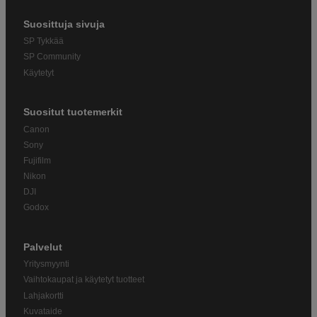
Suosittuja sivuja
SP Tykkää
SP Community
Käytetyt
Suositut tuotemerkit
Canon
Sony
Fujifilm
Nikon
DJI
Godox
Palvelut
Yritysmyynti
Vaihtokaupat ja käytetyt tuotteet
Lahjakortti
Kuvataide