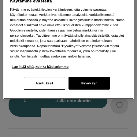
Lisää tietoa
Käytämme evästeitä
Käytämme evästeitä tietojen keräämiseen, jotta voimme parantaa
käyttökokemustasi verkkosivustollamme, analysoida verkkoliikennettä,
mukauttaa sisältöä ja näyttää asiaankuuluvaa yksilöllistä markkinointia. Nämä
Valitse Muita vaihtoehtoja
evästeet sisältävät sekä omia että ulkopuolisten kumppaneidemme kuten
Googlen evästeitä, joiden kanssa jaamme tietoja markkinoinnin
personoimiseksi. Tavoitteemme on näyttää sinulle aina sitä sisältöä, josta olet
todella kiinnostunut, jotta saat parhaan mahdollisen ostokokemuksen
verkkokaupassa. Napsauttamalla "Hyväksyn" voimme jatkossakin tarjota
sinulle inspiraatiota ja henkilökohtaisia tarjouksia, jotka on räätälöity juuri
60mm
50mm
sinulle. Voit tietysti muuttaa asetuksiasi milloin tahansa.
Lue lisää siitä, kuinka käsittelemme
27
EUR
Asetukset
Hyväksyn
Maksa heti tai jaa useampaan osamaksuun
Lue lisää
Määrä
Lisää ostoskoriin