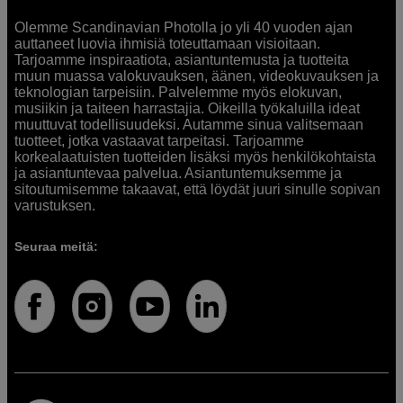
Olemme Scandinavian Photolla jo yli 40 vuoden ajan
auttaneet luovia ihmisiä toteuttamaan visioitaan.
Tarjoamme inspiraatiota, asiantuntemusta ja tuotteita
muun muassa valokuvauksen, äänen, videokuvauksen ja
teknologian tarpeisiin. Palvelemme myös elokuvan,
musiikin ja taiteen harrastajia. Oikeilla työkaluilla ideat
muuttuvat todellisuudeksi. Autamme sinua valitsemaan
tuotteet, jotka vastaavat tarpeitasi. Tarjoamme
korkealaatuisten tuotteiden lisäksi myös henkilökohtaista
ja asiantuntevaa palvelua. Asiantuntemuksemme ja
sitoutumisemme takaavat, että löydät juuri sinulle sopivan
varustuksen.
Seuraa meitä: