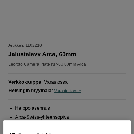
Artikkeli: 1102218
Jalustalevy Arca, 60mm
Leofoto
Camera Plate NP-60 60mm Arca
Verkkokauppa
:
Varastossa
Helsingin myymälä
:
Varastotilanne
Helppo asennus
Arca-Swiss-yhteensopiva
Vankka alumiinilevy