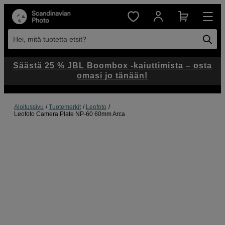
Hei, mitä tuotetta etsit?
Säästä 25 % JBL Boombox -kaiuttimista – osta
omasi jo tänään!
Aloitussivu
Tuotemerkit
Leofoto
Leofoto Camera Plate NP-60 60mm Arca