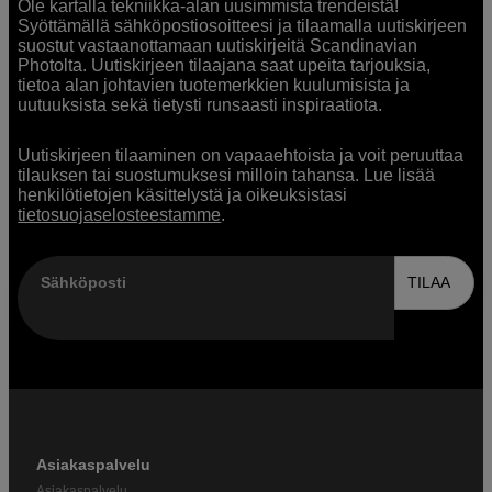
Ole kartalla tekniikka-alan uusimmista trendeistä!
Syöttämällä sähköpostiosoitteesi ja tilaamalla uutiskirjeen
suostut vastaanottamaan uutiskirjeitä Scandinavian
Photolta. Uutiskirjeen tilaajana saat upeita tarjouksia,
tietoa alan johtavien tuotemerkkien kuulumisista ja
uutuuksista sekä tietysti runsaasti inspiraatiota.
Uutiskirjeen tilaaminen on vapaaehtoista ja voit peruuttaa
tilauksen tai suostumuksesi milloin tahansa. Lue lisää
henkilötietojen käsittelystä ja oikeuksistasi
tietosuojaselosteestamme
.
Sähköposti
TILAA
Asiakaspalvelu
Asiakaspalvelu