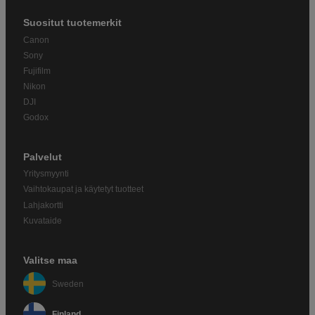
Suositut tuotemerkit
Canon
Sony
Fujifilm
Nikon
DJI
Godox
Palvelut
Yritysmyynti
Vaihtokaupat ja käytetyt tuotteet
Lahjakortti
Kuvataide
Valitse maa
Sweden
Finland