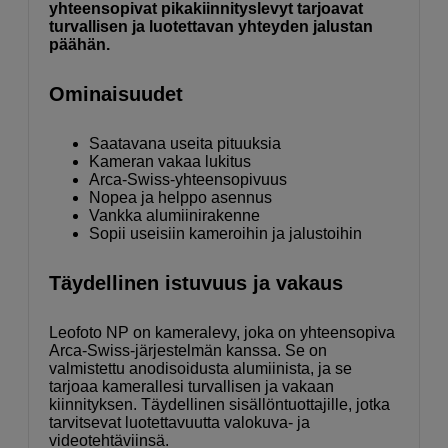
yhteensopivat pikakiinnityslevyt tarjoavat
turvallisen ja luotettavan yhteyden jalustan
päähän.
Ominaisuudet
Saatavana useita pituuksia
Kameran vakaa lukitus
Arca-Swiss-yhteensopivuus
Nopea ja helppo asennus
Vankka alumiinirakenne
Sopii useisiin kameroihin ja jalustoihin
Täydellinen istuvuus ja vakaus
Leofoto NP on kameralevy, joka on yhteensopiva
Arca-Swiss-järjestelmän kanssa. Se on
valmistettu anodisoidusta alumiinista, ja se
tarjoaa kamerallesi turvallisen ja vakaan
kiinnityksen. Täydellinen sisällöntuottajille, jotka
tarvitsevat luotettavuutta valokuva- ja
videotehtäviinsä.