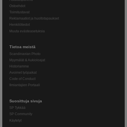
Ostoehdot
Toimitustavat
Reklamaatiot ja huoltotapaukset
Henkilötiedot
Muuta evästeasetuksia
Tietoa meistä
Scandinavian Photo
Myymälät & Aukioloajat
Historiamme
Avoimet työpaikat
Code of Conduct
Ilmiantajien Portaali
Suosittuja sivuja
SP Tykkää
SP Community
Käytetyt