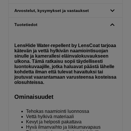
Arvostelut, kysymykset ja vastaukset
Tuotetiedot
LensHide Water-repellent by LensCoat tarjoaa
kätevän ja vettä hylkivän naamiointisuojan
sinulle ja kamerallesi eläinvalokuvaukseen
ulkona. Tämä ratkaisu sopii täydellisesti
luontokuvaajille, jotka haluavat päästä lähelle
kohdetta ilman että tulevat havaituksi tai
joutuvat vaarantamaan varusteensa kosteissa
olosuhteissa.
Ominaisuudet
Tehokas naamiointi luonnossa
Vettä hylkivä materiaali
Kevyt ja helposti pakattava
Hyvä ilmanvaihto ja liikkumavapaus