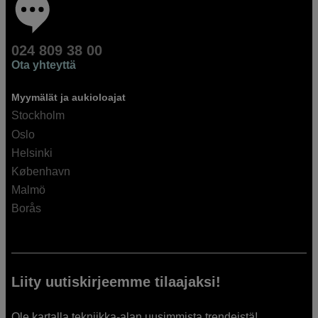
024 809 38 00
Ota yhteyttä
Myymälät ja aukioloajat
Stockholm
Oslo
Helsinki
København
Malmö
Borås
Liity uutiskirjeemme tilaajaksi!
Ole kartalla tekniikka-alan uusimmista trendeistä!