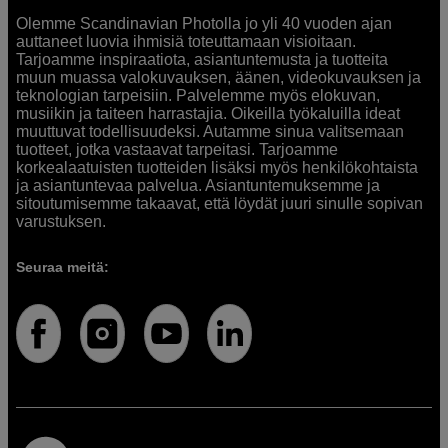
Olemme Scandinavian Photolla jo yli 40 vuoden ajan
auttaneet luovia ihmisiä toteuttamaan visioitaan.
Tarjoamme inspiraatiota, asiantuntemusta ja tuotteita
muun muassa valokuvauksen, äänen, videokuvauksen ja
teknologian tarpeisiin. Palvelemme myös elokuvan,
musiikin ja taiteen harrastajia. Oikeilla työkaluilla ideat
muuttuvat todellisuudeksi. Autamme sinua valitsemaan
tuotteet, jotka vastaavat tarpeitasi. Tarjoamme
korkealaatuisten tuotteiden lisäksi myös henkilökohtaista
ja asiantuntevaa palvelua. Asiantuntemuksemme ja
sitoutumisemme takaavat, että löydät juuri sinulle sopivan
varustuksen.
Seuraa meitä: