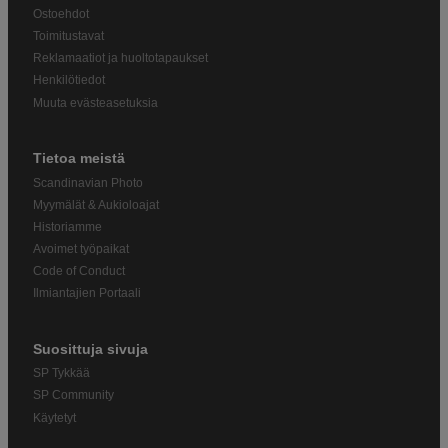
Ostoehdot
Toimitustavat
Reklamaatiot ja huoltotapaukset
Henkilötiedot
Muuta evästeasetuksia
Tietoa meistä
Scandinavian Photo
Myymälät & Aukioloajat
Historiamme
Avoimet työpaikat
Code of Conduct
Ilmiantajien Portaali
Suosittuja sivuja
SP Tykkää
SP Community
Käytetyt