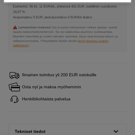
Esimerkki: 36 kk, 11 EUR/kk, yhteensä 401 EUR, todellinen vuosikorko
19,07 %
Avausmaksu 5 EUR, laskutusmaksu 0 EUR/kk lisäksi
Lainaaminen maksaa!
Jos et pysty maksamaan velkaa ajoissa, saatat
saada maksuhäiriömerkinnän. Se voi vaikeuttaa asunnon vuokraamista,
liittymien tekemistä ja uusien lainojen saamista. Apua saat kuntasi talous- ja
velkaneuvonnasta. Yhteystiedot löydät sivulta
kkv.fi (avautuu uuteen
välilehteen)
Ilmainen toimitus yli 200 EUR ostoksille
Osta nyt ja maksa myöhemmin
Henkilökohtaista palvelua
Tekniset tiedot