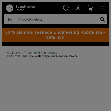
Hei, mitä tuotetta etsit?
30 % alennus Teenage Engineering -tuotteista –
osta nyt!
Aloitussivu
Tuotemerkit
LensCoat
LensCoat LensHide Water-repellent Realtree Max 5