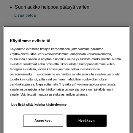
Suuri aukko helppoa pääsyä varten
Lisää tietoa
Valitse Väri
Käytämme evästeitä
Käytämme evästeitä tietojen keräämiseen, jotta voimme parantaa
käyttökokemustasi verkkosivustollamme, analysoida verkkoliikennettä,
mukauttaa sisältöä ja näyttää asiaankuuluvaa yksilöllistä markkinointia. Nämä
evästeet sisältävät sekä omia että ulkopuolisten kumppaneidemme kuten
Googlen evästeitä, joiden kanssa jaamme tietoja markkinoinnin
Ruskea
Vihreä
personoimiseksi. Tavoitteemme on näyttää sinulle aina sitä sisältöä, josta olet
todella kiinnostunut, jotta saat parhaan mahdollisen ostokokemuksen
verkkokaupassa. Napsauttamalla "Hyväksyn" voimme jatkossakin tarjota
sinulle inspiraatiota ja henkilökohtaisia tarjouksia, jotka on räätälöity juuri
299
EUR
sinulle. Voit tietysti muuttaa asetuksiasi milloin tahansa.
Lue lisää siitä, kuinka käsittelemme
Määrä
Lisää ostoskoriin
Asetukset
Hyväksyn
Maksa Svea-erämaksulla