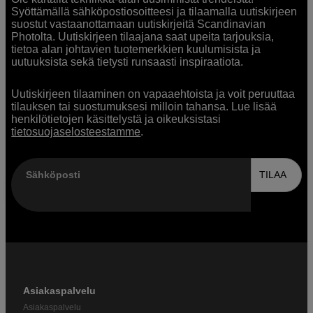
Syöttämällä sähköpostiosoitteesi ja tilaamalla uutiskirjeen
suostut vastaanottamaan uutiskirjeitä Scandinavian
Photolta. Uutiskirjeen tilaajana saat upeita tarjouksia,
tietoa alan johtavien tuotemerkkien kuulumisista ja
uutuuksista sekä tietysti runsaasti inspiraatiota.
Uutiskirjeen tilaaminen on vapaaehtoista ja voit peruuttaa
tilauksen tai suostumuksesi milloin tahansa. Lue lisää
henkilötietojen käsittelystä ja oikeuksistasi
tietosuojaselosteestamme
.
Sähköposti
TILAA
Asiakaspalvelu
Asiakaspalvelu