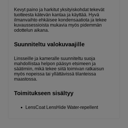
Kevyt paino ja harkitut yksityiskohdat tekevät
tuotteesta kätevän kantaa ja käyttää. Hyvä
ilmanvaihto ehkäisee kondensaatiota ja tekee
kuvaussessioista mukavia myös pidemmän
odottelun aikana.
Suunniteltu valokuvaajille
Linsseille ja kameralle suunniteltu suoja
mahdollistaa helpon pääsyn etsimeen ja
säätimiin, mikä tekee siitä toimivan ratkaisun
myös nopeissa tai yllättävissä tilanteissa
maastossa.
Toimitukseen sisältyy
LensCoat LensHide Water-repellent