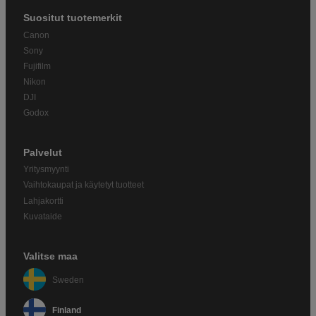
Suositut tuotemerkit
Canon
Sony
Fujifilm
Nikon
DJI
Godox
Palvelut
Yritysmyynti
Vaihtokaupat ja käytetyt tuotteet
Lahjakortti
Kuvataide
Valitse maa
Sweden
Finland