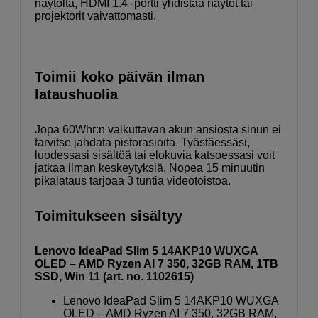
näytöltä, HDMI 1.4 -portti yhdistää näytöt tai
projektorit vaivattomasti.
Toimii koko päivän ilman
lataushuolia
Jopa 60Whr:n vaikuttavan akun ansiosta sinun ei
tarvitse jahdata pistorasioita. Työstäessäsi,
luodessasi sisältöä tai elokuvia katsoessasi voit
jatkaa ilman keskeytyksiä. Nopea 15 minuutin
pikalataus tarjoaa 3 tuntia videotoistoa.
Toimitukseen sisältyy
Lenovo IdeaPad Slim 5 14AKP10 WUXGA
OLED – AMD Ryzen AI 7 350, 32GB RAM, 1TB
SSD, Win 11 (art. no. 1102615)
Lenovo IdeaPad Slim 5 14AKP10 WUXGA
OLED – AMD Ryzen AI 7 350, 32GB RAM,