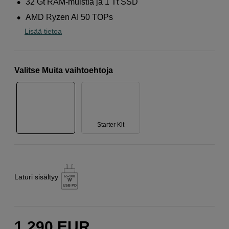
32 Gt RAM-muistia ja 1 Tt SSD
AMD Ryzen AI 50 TOPs
Lisää tietoa
Valitse Muita vaihtoehtoja
Starter Kit
Laturi sisältyy
65-100
W
USB PD
1 290
EUR