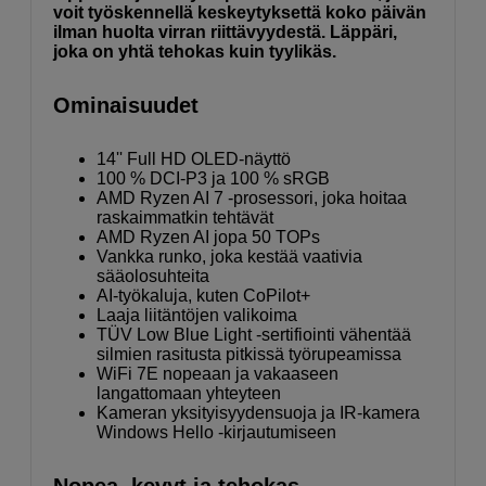
voit työskennellä keskeytyksettä koko päivän
ilman huolta virran riittävyydestä. Läppäri,
joka on yhtä tehokas kuin tyylikäs.
Ominaisuudet
14'' Full HD OLED-näyttö
100 % DCI-P3 ja 100 % sRGB
AMD Ryzen AI 7 -prosessori, joka hoitaa
raskaimmatkin tehtävät
AMD Ryzen AI jopa 50 TOPs
Vankka runko, joka kestää vaativia
sääolosuhteita
AI-työkaluja, kuten CoPilot+
Laaja liitäntöjen valikoima
TÜV Low Blue Light -sertifiointi vähentää
silmien rasitusta pitkissä työrupeamissa
WiFi 7E nopeaan ja vakaaseen
langattomaan yhteyteen
Kameran yksityisyydensuoja ja IR-kamera
Windows Hello -kirjautumiseen