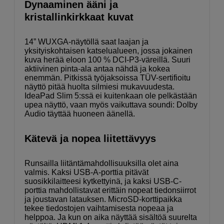
Dynaaminen ääni ja
kristallinkirkkaat kuvat
14” WUXGA-näytöllä saat laajan ja
yksityiskohtaisen katselualueen, jossa jokainen
kuva herää eloon 100 % DCI-P3-väreillä. Suuri
aktiivinen pinta-ala antaa nähdä ja kokea
enemmän. Pitkissä työjaksoissa TÜV-sertifioitu
näyttö pitää huolta silmiesi mukavuudesta.
IdeaPad Slim 5:ssä ei kuitenkaan ole pelkästään
upea näyttö, vaan myös vaikuttava soundi: Dolby
Audio täyttää huoneen äänellä.
Kätevä ja nopea liitettävyys
Runsailla liitäntämahdollisuuksilla olet aina
valmis. Kaksi USB-A-porttia pitävät
suosikkilaitteesi kytkettyinä, ja kaksi USB-C-
porttia mahdollistavat erittäin nopeat tiedonsiirrot
ja joustavan latauksen. MicroSD-korttipaikka
tekee tiedostojen vaihtamisesta nopeaa ja
helppoa. Ja kun on aika näyttää sisältöä suurelta