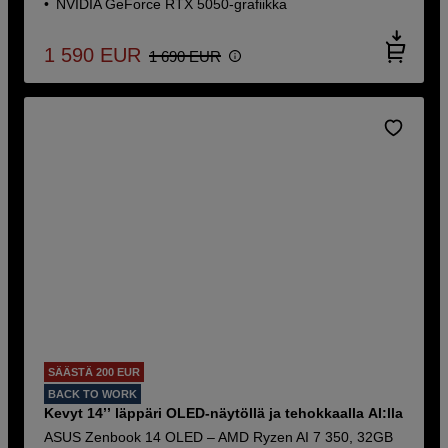
NVIDIA GeForce RTX 5050-grafiikka
1 590
EUR
1 690
EUR
SÄÄSTÄ 200 EUR
BACK TO WORK
Kevyt 14’’ läppäri OLED-näytöllä ja tehokkaalla AI:lla
ASUS Zenbook 14 OLED – AMD Ryzen AI 7 350, 32GB