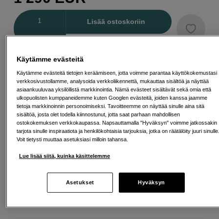
Määrä
Lisää ostoskoriin
Käytämme evästeitä
Maksa Svea-erämaksulla
Käytämme evästeitä tietojen keräämiseen, jotta voimme parantaa käyttökokemustasi
Esimerkki: 36 kk, 46 EUR/kk, yhteensä 1 661 EUR, todellinen vuosikorko
verkkosivustollamme, analysoida verkkoliikennettä, mukauttaa sisältöä ja näyttää
19,07 %
asiaankuuluvaa yksilöllistä markkinointia. Nämä evästeet sisältävät sekä omia että
Avausmaksu 5 EUR, laskutusmaksu 0 EUR/kk lisäksi
ulkopuolisten kumppaneidemme kuten Googlen evästeitä, joiden kanssa jaamme
tietoja markkinoinnin personoimiseksi. Tavoitteemme on näyttää sinulle aina sitä
Lainaaminen maksaa!
Jos et pysty maksamaan velkaa ajoissa, saatat
sisältöä, josta olet todella kiinnostunut, jotta saat parhaan mahdollisen
saada maksuhäiriömerkinnän. Se voi vaikeuttaa asunnon vuokraamista,
ostokokemuksen verkkokaupassa. Napsauttamalla "Hyväksyn" voimme jatkossakin
liittymien tekemistä ja uusien lainojen saamista. Apua saat kuntasi talous- ja
velkaneuvonnasta. Yhteystiedot löydät sivulta
kkv.fi (avautuu uuteen
tarjota sinulle inspiraatiota ja henkilökohtaisia tarjouksia, jotka on räätälöity juuri sinulle
välilehteen)
Voit tietysti muuttaa asetuksiasi milloin tahansa.
Lue lisää siitä, kuinka käsittelemme
Back to Work
Tämä tuote kuuluu Back to Work -valikoimaamme
Asetukset
Hyväksyn
– huolella valittu luoviin työnkulkuihin.
Lue lisää