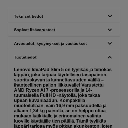
Tekniset tiedot
Sopivat lisävarusteet
Arvostelut, kysymykset ja vastaukset
Tuotetiedot
Lenovo IdeaPad Slim 5 on tyylikäs ja tehokas
läppäri, joka tarjoaa täydellisen tasapainon
suorituskyvyn ja kannettavuuden välillä –
ihanteellinen paljon liikkuvalle! Varustettu
AMD Ryzen AI 7 -prosessorilla ja 14-
tuumaisella Full HD -näytöllä, joka takaa
upean kuvanlaadun. Kompaktilla
muotoilullaan, vain 16,9 mm paksuudella ja
alkaen 1,34 kg painolla, se on helppo ottaa
mukaan kaikkialle ja erinomainen valinta
luoville käyttäjille tien päällä. Tämä tyylikäs
läppäri tarjoaa myös pitkän akunkeston, joten