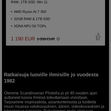
RAM, 1TB SSD, Win 11
AMD Ryzen AI 7 350
32GB RAM & 1TB SSD
XDNA NPU 50 TOPs
1 190
EUR
1 390
EUR
Ratkaisuja luoville ihmisille jo vuodesta
1982
Olemme Scandinavian Photolla jo yli 40 vuoden ajan
auttaneet luovia ihmisiä toteuttamaan visioitaan.
Tarjoamme inspiraatiota, asiantuntemusta ja tuotteita
muun muassa valokuvauksen, äänen, videokuvauksen ja
teknologian tarpeisiin. Palvelemme myös elokuvan,