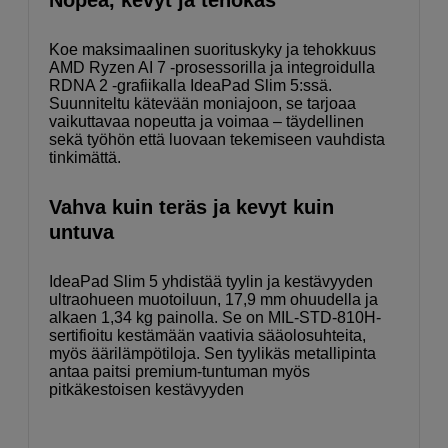
Nopea, kevyt ja tehokas
Koe maksimaalinen suorituskyky ja tehokkuus
AMD Ryzen AI 7 -prosessorilla ja integroidulla
RDNA 2 -grafiikalla IdeaPad Slim 5:ssä.
Suunniteltu kätevään moniajoon, se tarjoaa
vaikuttavaa nopeutta ja voimaa – täydellinen
sekä työhön että luovaan tekemiseen vauhdista
tinkimättä.
Vahva kuin teräs ja kevyt kuin
untuva
IdeaPad Slim 5 yhdistää tyylin ja kestävyyden
ultraohueen muotoiluun, 17,9 mm ohuudella ja
alkaen 1,34 kg painolla. Se on MIL-STD-810H-
sertifioitu kestämään vaativia sääolosuhteita,
myös äärilämpötiloja. Sen tyylikäs metallipinta
antaa paitsi premium-tuntuman myös
pitkäkestoisen kestävyyden