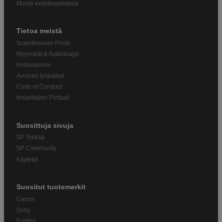
Muuta evästeasetuksia
Tietoa meistä
Scandinavian Photo
Myymälät & Aukioloajat
Historiamme
Avoimet työpaikat
Code of Conduct
Ilmiantajien Portaali
Suosittuja sivuja
SP Tykkää
SP Community
Käytetyt
Suositut tuotemerkit
Canon
Sony
Fujifilm