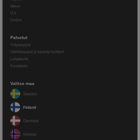
Nikon
DJI
Godox
Palvelut
Yritysmyynti
Vaihtokaupat ja käytetyt tuotteet
Lahjakortti
Kuvataide
Valitse maa
Sweden
Finland
Denmark
Norway