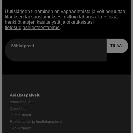
Uutiskirjeen tilaaminen on vapaaehtoista ja voit peruuttaa
tilauksen tai suostumuksesi milloin tahansa. Lue lisää
henkilötietojen käsittelystä ja oikeuksistasi
tietosuojaselosteestamme
.
Sähköposti
TILAA
Asiakaspalvelu
Asiakaspalvelu
Ostoehdot
Toimitustavat
Reklamaatiot ja huoltotapaukset
Henkilötiedot