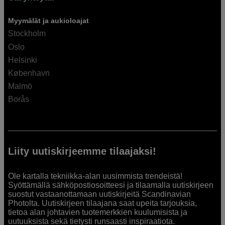
Myymälät ja aukioloajat
Stockholm
Oslo
Helsinki
København
Malmö
Borås
Liity uutiskirjeemme tilaajaksi!
Ole kartalla tekniikka-alan uusimmista trendeistä!
Syöttämällä sähköpostiosoitteesi ja tilaamalla uutiskirjeen
suostut vastaanottamaan uutiskirjeitä Scandinavian
Photolta. Uutiskirjeen tilaajana saat upeita tarjouksia,
tietoa alan johtavien tuotemerkkien kuulumisista ja
uutuuksista sekä tietysti runsaasti inspiraatiota.