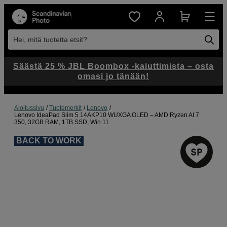
Hei, mitä tuotetta etsit?
Säästä 25 % JBL Boombox -kaiuttimista – osta
omasi jo tänään!
Aloitussivu
Tuotemerkit
Lenovo
Lenovo IdeaPad Slim 5 14AKP10 WUXGA OLED – AMD Ryzen AI 7
350, 32GB RAM, 1TB SSD, Win 11
BACK TO WORK