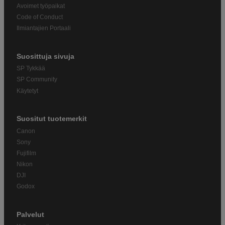
Avoimet työpaikat
Code of Conduct
Ilmiantajien Portaali
Suosittuja sivuja
SP Tykkää
SP Community
Käytetyt
Suositut tuotemerkit
Canon
Sony
Fujifilm
Nikon
DJI
Godox
Palvelut