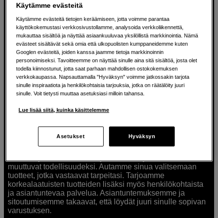
Näyttää 0 tuotetta
Käytämme evästeitä
Käytämme evästeitä tietojen keräämiseen, jotta voimme parantaa
käyttökokemustasi verkkosivustollamme, analysoida verkkoliikennettä,
mukauttaa sisältöä ja näyttää asiaankuuluvaa yksilöllistä markkinointia. Nämä
evästeet sisältävät sekä omia että ulkopuolisten kumppaneidemme kuten
Googlen evästeitä, joiden kanssa jaamme tietoja markkinoinnin
personoimiseksi. Tavoitteemme on näyttää sinulle aina sitä sisältöä, josta olet
todella kiinnostunut, jotta saat parhaan mahdollisen ostokokemuksen
Ratkaisuja luoville ihmisille jo vuodesta
verkkokaupassa. Napsauttamalla "Hyväksyn" voimme jatkossakin tarjota
sinulle inspiraatiota ja henkilökohtaisia tarjouksia, jotka on räätälöity juuri
1982
sinulle. Voit tietysti muuttaa asetuksiasi milloin tahansa.
Lue lisää siitä, kuinka käsittelemme
Olemme Scandinavian Photolla jo yli 40 vuoden ajan
auttaneet luovia ihmisiä toteuttamaan visioitaan.
Tarjoamme inspiraatiota, asiantuntemusta ja tuotteita
Asetukset
Hyväksyn
muun muassa valokuvauksen, äänen, videokuvauksen ja
teknologian tarpeisiin. Palvelemme myös elokuvan,
musiikin ja taiteen harrastajia. Oikeilla työkaluilla ideat
muuttuvat todellisuudeksi. Autamme sinua valitsemaan
tuotteet, jotka vastaavat tarpeitasi. Tarjoamme
korkealaatuisten tuotteiden lisäksi myös henkilökohtaista
ja asiantuntevaa palvelua. Asiantuntemuksemme ja
sitoutumisemme takaavat, että löydät juuri sinulle sopivan
varustuksen.