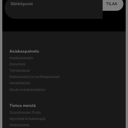
Sähköposti
TILAA
Asiakaspalvelu
Asiakaspalvelu
Ostoehdot
Toimitustavat
Reklamaatiot ja huoltotapaukset
Henkilötiedot
Muuta evästeasetuksia
Tietoa meistä
Scandinavian Photo
Myymälät & Aukioloajat
Historiamme