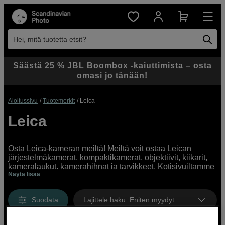
Hei, mitä tuotetta etsit?
Säästä 25 % JBL Boombox -kaiuttimista – osta
omasi jo tänään!
Aloitussivu
Tuotemerkit
Leica
Leica
Osta Leica-kameran meiltä! Meiltä voit ostaa Leican
järjestelmäkamerat, kompaktikamerat, objektiivit, kiikarit,
kameralaukut, kamerahihnat ja tarvikkeet. Kotisivuiltamme
Näytä lisää
löydät laajan valikoiman Leica-tuotteita.
Suodata
Lajittele haku
:
Eniten myydyt