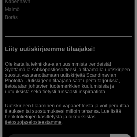
København
Malmö
Borås
Liity uutiskirjeemme tilaajaksi!
Ole kartalla tekniikka-alan uusimmista trendeistä!
Syöttämällä sähköpostiosoitteesi ja tilaamalla uutiskirjeen
suostut vastaanottamaan uutiskirjeitä Scandinavian
Photolta. Uutiskirjeen tilaajana saat upeita tarjouksia,
tietoa alan johtavien tuotemerkkien kuulumisista ja
uutuuksista sekä tietysti runsaasti inspiraatiota.
Uutiskirjeen tilaaminen on vapaaehtoista ja voit peruuttaa
tilauksen tai suostumuksesi milloin tahansa. Lue lisää
henkilötietojen käsittelystä ja oikeuksistasi
tietosuojaselosteestamme
.