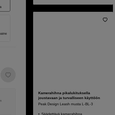
a
naine
Kamerahihna pikalukituksella
joustavaan ja turvalliseen käyttöön
en
Peak Design Leash musta L-BL-3
Säädettävä kamerahihna