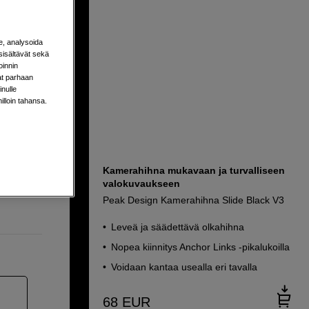
e, analysoida
sisältävät sekä
oinnin
aat parhaan
nulle
milloin tahansa.
Kamerahihna mukavaan ja turvalliseen
vuutta
valokuvaukseen
Peak Design Kamerahihna Slide Black V3
Leveä ja säädettävä olkahihna
Nopea kiinnitys Anchor Links -pikalukoilla
Voidaan kantaa usealla eri tavalla
68
EUR