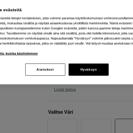
järjestelmäkameroille
 evästeitä
Peak Design
Slide Lite Black V3
steitä tietojen keräämiseen, jotta voimme parantaa käyttökokemustasi verkkosivustollamm
että, mukauttaa sisältöä ja näyttää asiaankuuluvaa yksilöllistä markkinointia. Nämä evästeet 
kopuolisten kumppaneidemme kuten Googlen evästeitä, joiden kanssa jaamme tietoja markkin
Verkkokauppa
:
Varastossa
si. Tavoitteemme on näyttää sinulle aina sitä sisältöä, josta olet todella kiinnostunut, jotta s
ostokokemuksen verkkokaupassa. Napsauttamalla "Hyväksyn" voimme jatkossakin tarjota si
Helsingin myymälä
:
Varastotilanne
ja henkilökohtaisia tarjouksia, jotka on räätälöity juuri sinulle. Voit tietysti muuttaa asetuksiasi 
iitä, kuinka käsittelemme
Hihna kaulaan ja olkapäälle.
Pikakiinnikkeet kameraan.
Asetukset
Hyväksyn
Pehmustettu erinomaista käyttömuka
varten.
Lisää tietoa
Valitse Väri