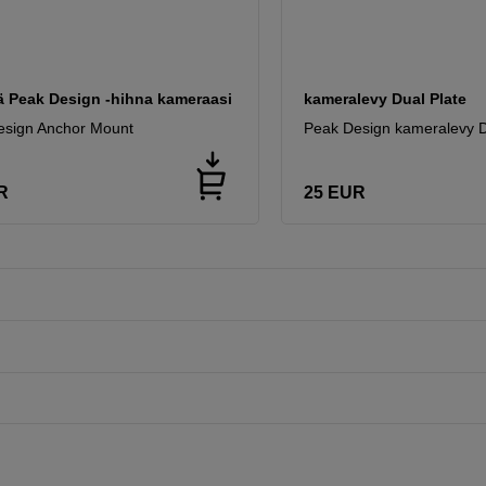
tä Peak Design -hihna kameraasi
kameralevy Dual Plate
esign Anchor Mount
Peak Design kameralevy D
R
25
EUR