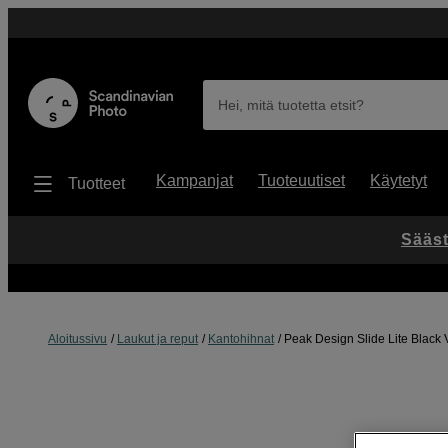
Hei, mitä tuotetta etsit?
Kampanjat
Tuoteuutiset
Käytetyt
Tuotteet
Sääst
Aloitussivu
Laukut ja reput
Kantohihnat
Peak Design Slide Lite Black 