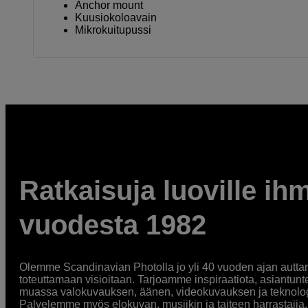
Anchor mount
Kuusiokoloavain
Mikrokuitupussi
Ratkaisuja luoville ihm
vuodesta 1982
Olemme Scandinavian Photolla jo yli 40 vuoden ajan auttan
toteuttamaan visioitaan. Tarjoamme inspiraatiota, asiantunt
muassa valokuvauksen, äänen, videokuvauksen ja teknologi
Palvelemme myös elokuvan, musiikin ja taiteen harrastajia. O