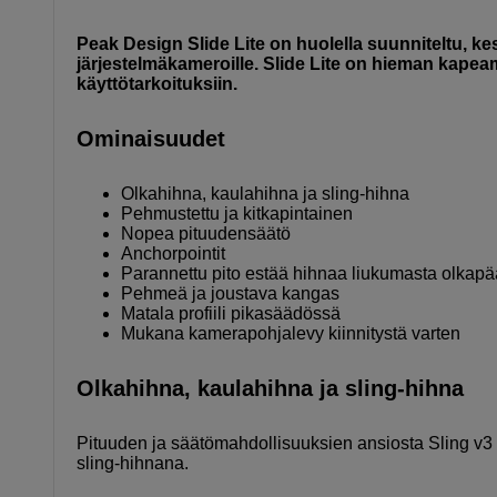
Peak Design Slide Lite on huolella suunniteltu, ke
järjestelmäkameroille. Slide Lite on hieman kapeamp
käyttötarkoituksiin.
Ominaisuudet
Olkahihna, kaulahihna ja sling-hihna
Pehmustettu ja kitkapintainen
Nopea pituudensäätö
Anchorpointit
Parannettu pito estää hihnaa liukumasta olkapä
Pehmeä ja joustava kangas
Matala profiili pikasäädössä
Mukana kamerapohjalevy kiinnitystä varten
Olkahihna, kaulahihna ja sling-hihna
Pituuden ja säätömahdollisuuksien ansiosta Sling v3
sling-hihnana.