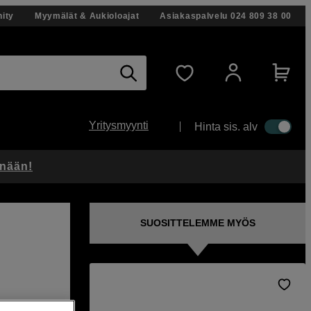
ity
Myymälät & Aukioloajat
Asiakaspalvelu
024 809 38 00
Yritysmyynti
Hinta sis. alv
änään!
SUOSITTELEMME MYÖS