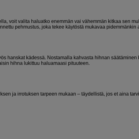
lella, voit valita haluatko enemmän vai vähemmän kitkaa sen m
nnettu pehmustus, joka tekee käytöstä mukavaa pidemmänkin a
 myös hanskat kädessä. Nostamalla kahvasta hihnan säätäminen 
isin hihna lukittuu haluamaasi pituuteen.
ksen ja irrotuksen tarpeen mukaan – täydellistä, jos et aina tarv