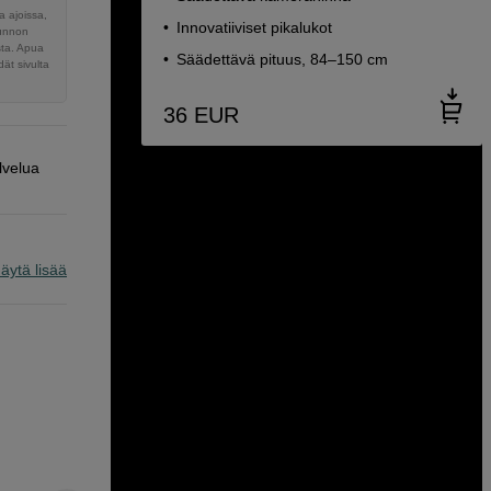
 ajoissa,
Innovatiiviset pikalukot
sunnon
sta. Apua
Säädettävä pituus, 84–150 cm
ät sivulta
36
EUR
lvelua
äytä lisää