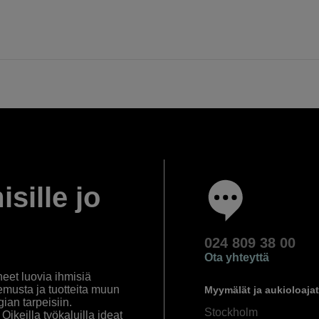
isille jo
024 809 38 00
Ota yhteyttä
eet luovia ihmisiä
emusta ja tuotteita muun
Myymälät ja aukioloajat
an tarpeisiin.
Stockholm
ikeilla työkaluilla ideat