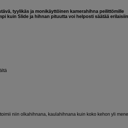
stävä, tyylikäs ja monikäyttöinen kamerahihna peilittömille
i kuin Slide ja hihnan pituutta voi helposti säätää erilaisii
ältä
 toimii niin olkahihnana, kaulahihnana kuin koko kehon yli men