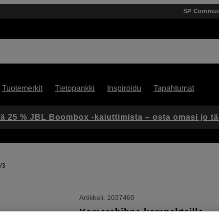
SP Commun
Tuotemerkit
Tietopankki
Inspiroidu
Tapahtumat
ä 25 % JBL Boombox -kaiuttimista – osta omasi jo t
V3
Artikkeli: 1037460
Kamerahihna kompakteille