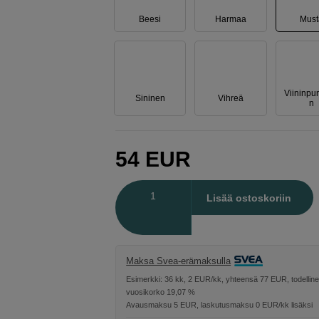
Beesi
Harmaa
Must
Viininpu
Sininen
Vihreä
n
54
EUR
Määrä
Lisää ostoskoriin
Maksa Svea-erämaksulla
Esimerkki: 36 kk, 2 EUR/kk, yhteensä 77 EUR, todellin
vuosikorko 19,07 %
Avausmaksu 5 EUR, laskutusmaksu 0 EUR/kk lisäksi