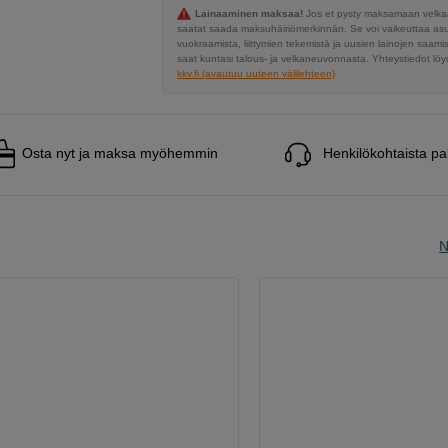
Lainaaminen maksaa!
Jos et pysty maksamaan velkaa
saatat saada maksuhäiriömerkinnän. Se voi vaikeuttaa a
vuokraamista, liittymien tekemistä ja uusien lainojen saami
saat kuntasi talous- ja velkaneuvonnasta. Yhteystiedot löyd
kkv.fi (avautuu uuteen välilehteen)
Osta nyt ja maksa myöhemmin
Henkilökohtaista pa
N