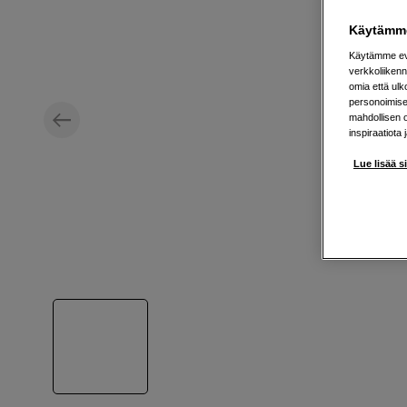
Käytämme
Käytämme evä
verkkoliikenn
omia että ul
personoimisek
mahdollisen 
inspiraatiota 
Lue lisää s