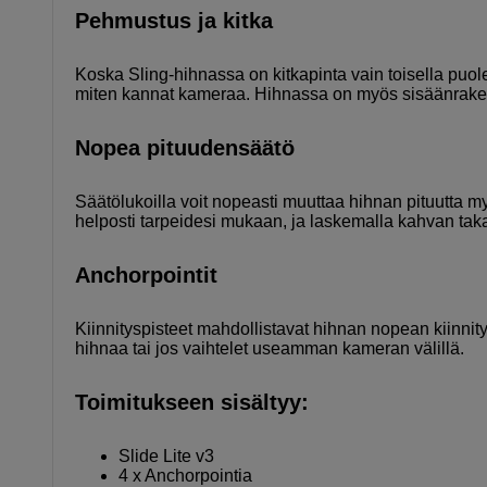
Pehmustus ja kitka
Koska Sling-hihnassa on kitkapinta vain toisella puo
miten kannat kameraa. Hihnassa on myös sisäänrake
Nopea pituudensäätö
Säätölukoilla voit nopeasti muuttaa hihnan pituutta
helposti tarpeidesi mukaan, ja laskemalla kahvan taka
Anchorpointit
Kiinnityspisteet mahdollistavat hihnan nopean kiinnity
hihnaa tai jos vaihtelet useamman kameran välillä.
Toimitukseen sisältyy:
Slide Lite v3
4 x Anchorpointia