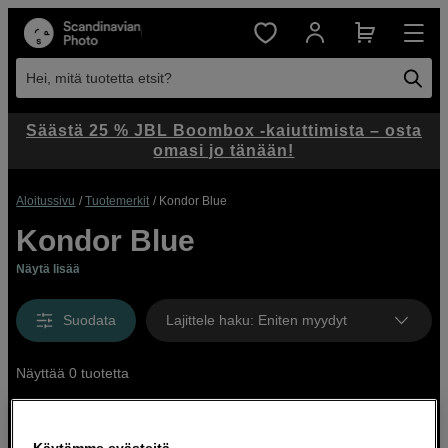
Hei, mitä tuotetta etsit?
Säästä 25 % JBL Boombox -kaiuttimista – osta
omasi jo tänään!
Aloitussivu
Tuotemerkit
Kondor Blue
Kondor Blue
Näytä lisää
Suodata
Lajittele haku
:
Eniten myydyt
Näyttää 0 tuotetta
Käytämme evästeitä