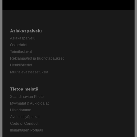
Asiakaspalvelu
Asiakaspalvelu
Ostoehdot
Toimitustavat
Reklamaatiot ja huoltotapaukset
Henkilötiedot
Muuta evästeasetuksia
Tietoa meistä
Scandinavian Photo
Myymälät & Aukioloajat
Historiamme
Avoimet työpaikat
Code of Conduct
Ilmiantajien Portaali