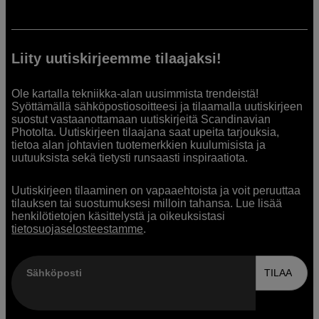
Liity uutiskirjeemme tilaajaksi!
Ole kartalla tekniikka-alan uusimmista trendeistä!
Syöttämällä sähköpostiosoitteesi ja tilaamalla uutiskirjeen
suostut vastaanottamaan uutiskirjeitä Scandinavian
Photolta. Uutiskirjeen tilaajana saat upeita tarjouksia,
tietoa alan johtavien tuotemerkkien kuulumisista ja
uutuuksista sekä tietysti runsaasti inspiraatiota.
Uutiskirjeen tilaaminen on vapaaehtoista ja voit peruuttaa
tilauksen tai suostumuksesi milloin tahansa. Lue lisää
henkilötietojen käsittelystä ja oikeuksistasi
tietosuojaselosteestamme
.
Sähköposti
TILAA