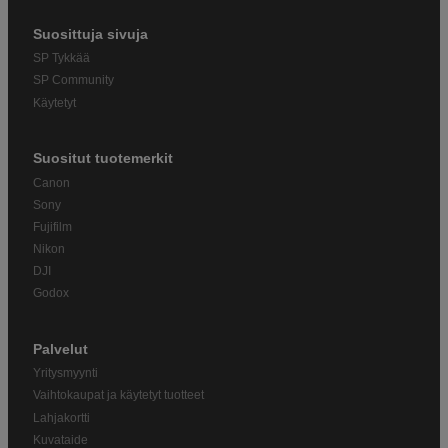
Suosittuja sivuja
SP Tykkää
SP Community
Käytetyt
Suositut tuotemerkit
Canon
Sony
Fujifilm
Nikon
DJI
Godox
Palvelut
Yritysmyynti
Vaihtokaupat ja käytetyt tuotteet
Lahjakortti
Kuvataide