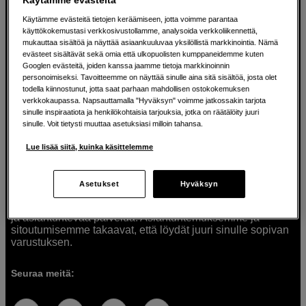
Käytämme evästeitä tietojen keräämiseen, jotta voimme parantaa
käyttökokemustasi verkkosivustollamme, analysoida verkkoliikennettä,
mukauttaa sisältöä ja näyttää asiaankuuluvaa yksilöllistä markkinointia. Nämä
Ratkaisuja luoville ihmisille jo vuodesta
evästeet sisältävät sekä omia että ulkopuolisten kumppaneidemme kuten
Googlen evästeitä, joiden kanssa jaamme tietoja markkinoinnin
1982
personoimiseksi. Tavoitteemme on näyttää sinulle aina sitä sisältöä, josta olet
todella kiinnostunut, jotta saat parhaan mahdollisen ostokokemuksen
verkkokaupassa. Napsauttamalla "Hyväksyn" voimme jatkossakin tarjota
Olemme Scandinavian Photolla jo yli 40 vuoden ajan
sinulle inspiraatiota ja henkilökohtaisia tarjouksia, jotka on räätälöity juuri
auttaneet luovia ihmisiä toteuttamaan visioitaan.
sinulle. Voit tietysti muuttaa asetuksiasi milloin tahansa.
Tarjoamme inspiraatiota, asiantuntemusta ja tuotteita
muun muassa valokuvauksen, äänen, videokuvauksen ja
Lue lisää siitä, kuinka käsittelemme
teknologian tarpeisiin. Palvelemme myös elokuvan,
musiikin ja taiteen harrastajia. Oikeilla työkaluilla ideat
muuttuvat todellisuudeksi. Autamme sinua valitsemaan
Asetukset
Hyväksyn
tuotteet, jotka vastaavat tarpeitasi. Tarjoamme
korkealaatuisten tuotteiden lisäksi myös henkilökohtaista
ja asiantuntevaa palvelua. Asiantuntemuksemme ja
sitoutumisemme takaavat, että löydät juuri sinulle sopivan
varustuksen.
Seuraa meitä: