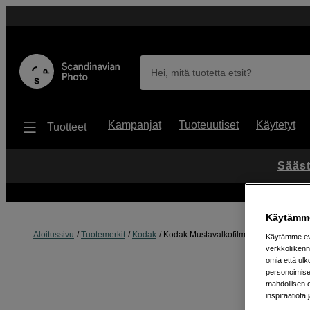
Hei, mitä tuotetta etsit?
Kampanjat
Tuoteuutiset
Käytetyt
Tuotteet
Sääst
Käytämme
Aloitussivu
Tuotemerkit
Kodak
Kodak Mustavalkofilmi T-Max 400 120
Käytämme evä
verkkoliikenn
omia että ul
personoimisek
mahdollisen 
inspiraatiota 