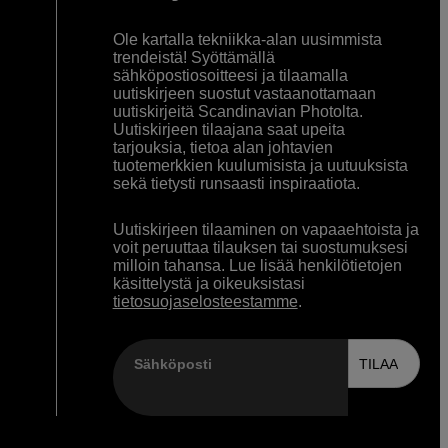
Ole kartalla tekniikka-alan uusimmista
trendeistä! Syöttämällä
sähköpostiosoitteesi ja tilaamalla
uutiskirjeen suostut vastaanottamaan
uutiskirjeitä Scandinavian Photolta.
Uutiskirjeen tilaajana saat upeita
tarjouksia, tietoa alan johtavien
tuotemerkkien kuulumisista ja uutuuksista
sekä tietysti runsaasti inspiraatiota.
Uutiskirjeen tilaaminen on vapaaehtoista ja
voit peruuttaa tilauksen tai suostumuksesi
milloin tahansa. Lue lisää henkilötietojen
käsittelystä ja oikeuksistasi
tietosuojaselosteestamme
.
Sähköposti
TILAA