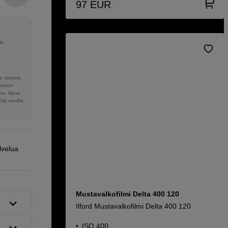
97
EUR
en
 ajoissa,
sunnon
sta. Apua
ät sivulta
lvelua
Mustavalkofilmi Delta 400 120
Ilford Mustavalkofilmi Delta 400 120
ISO 400