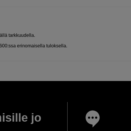
ällä tarkkuudella.
600:ssa erinomaisella tuloksella.
isille jo