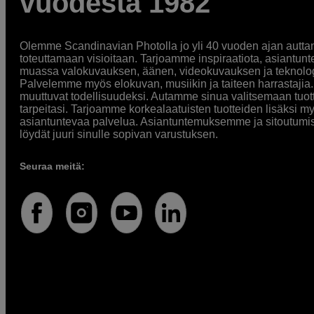
vuodesta 1982
Olemme Scandinavian Photolla jo yli 40 vuoden ajan auttan
toteuttamaan visioitaan. Tarjoamme inspiraatiota, asiantunt
muassa valokuvauksen, äänen, videokuvauksen ja teknologi
Palvelemme myös elokuvan, musiikin ja taiteen harrastajia. O
muuttuvat todellisuudeksi. Autamme sinua valitsemaan tuott
tarpeitasi. Tarjoamme korkealaatuisten tuotteiden lisäksi m
asiantuntevaa palvelua. Asiantuntemuksemme ja sitoutumi
löydät juuri sinulle sopivan varustuksen.
Seuraa meitä: