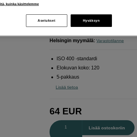
kalvo, jossa on hienorakeinen
iitä, kuinka käsittelemme
Kodak
Mustavalkofilmi T-Max 400 120 5-Pak
Asetukset
Hyväksyn
Verkkokauppa
:
Varastossa
Helsingin myymälä
:
Varastotilanne
ISO 400 -standardi
Elokuvan koko: 120
5-pakkaus
Lisää tietoa
64
EUR
Määrä
Lisää ostoskoriin