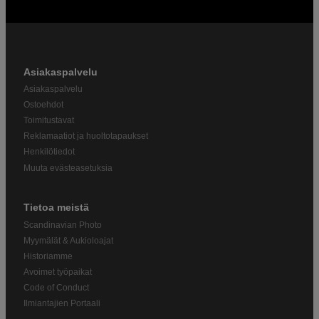
Asiakaspalvelu
Asiakaspalvelu
Ostoehdot
Toimitustavat
Reklamaatiot ja huoltotapaukset
Henkilötiedot
Muuta evästeasetuksia
Tietoa meistä
Scandinavian Photo
Myymälät & Aukioloajat
Historiamme
Avoimet työpaikat
Code of Conduct
Ilmiantajien Portaali