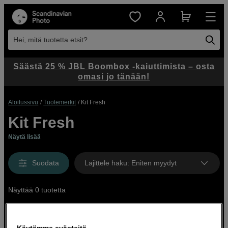
Hei, mitä tuotetta etsit?
Säästä 25 % JBL Boombox -kaiuttimista – osta
omasi jo tänään!
Aloitussivu
Tuotemerkit
Kit Fresh
Kit Fresh
Näytä lisää
Suodata
Lajittele haku
:
Eniten myydyt
Näyttää 0 tuotetta
Käytämme evästeitä