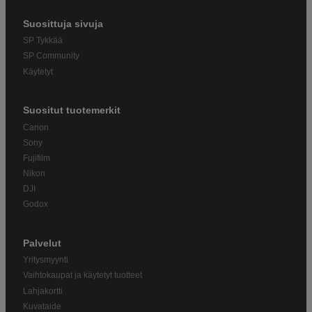
Suosittuja sivuja
SP Tykkää
SP Community
Käytetyt
Suositut tuotemerkit
Canon
Sony
Fujifilm
Nikon
DJI
Godox
Palvelut
Yritysmyynti
Vaihtokaupat ja käytetyt tuotteet
Lahjakortti
Kuvataide