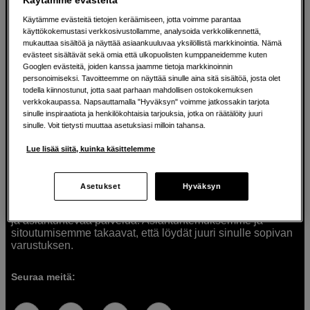
Käytämme evästeitä tietojen keräämiseen, jotta voimme parantaa
käyttökokemustasi verkkosivustollamme, analysoida verkkoliikennettä,
mukauttaa sisältöä ja näyttää asiaankuuluvaa yksilöllistä markkinointia. Nämä
Ratkaisuja luoville ihmisille jo vuodesta
evästeet sisältävät sekä omia että ulkopuolisten kumppaneidemme kuten
Googlen evästeitä, joiden kanssa jaamme tietoja markkinoinnin
1982
personoimiseksi. Tavoitteemme on näyttää sinulle aina sitä sisältöä, josta olet
todella kiinnostunut, jotta saat parhaan mahdollisen ostokokemuksen
verkkokaupassa. Napsauttamalla "Hyväksyn" voimme jatkossakin tarjota
Olemme Scandinavian Photolla jo yli 40 vuoden ajan
sinulle inspiraatiota ja henkilökohtaisia tarjouksia, jotka on räätälöity juuri
auttaneet luovia ihmisiä toteuttamaan visioitaan.
sinulle. Voit tietysti muuttaa asetuksiasi milloin tahansa.
Tarjoamme inspiraatiota, asiantuntemusta ja tuotteita
muun muassa valokuvauksen, äänen, videokuvauksen ja
Lue lisää siitä, kuinka käsittelemme
teknologian tarpeisiin. Palvelemme myös elokuvan,
musiikin ja taiteen harrastajia. Oikeilla työkaluilla ideat
muuttuvat todellisuudeksi. Autamme sinua valitsemaan
Asetukset
Hyväksyn
tuotteet, jotka vastaavat tarpeitasi. Tarjoamme
korkealaatuisten tuotteiden lisäksi myös henkilökohtaista
ja asiantuntevaa palvelua. Asiantuntemuksemme ja
sitoutumisemme takaavat, että löydät juuri sinulle sopivan
varustuksen.
Seuraa meitä: