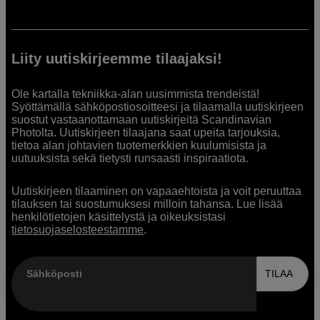
Liity uutiskirjeemme tilaajaksi!
Ole kartalla tekniikka-alan uusimmista trendeistä!
Syöttämällä sähköpostiosoitteesi ja tilaamalla uutiskirjeen
suostut vastaanottamaan uutiskirjeitä Scandinavian
Photolta. Uutiskirjeen tilaajana saat upeita tarjouksia,
tietoa alan johtavien tuotemerkkien kuulumisista ja
uutuuksista sekä tietysti runsaasti inspiraatiota.
Uutiskirjeen tilaaminen on vapaaehtoista ja voit peruuttaa
tilauksen tai suostumuksesi milloin tahansa. Lue lisää
henkilötietojen käsittelystä ja oikeuksistasi
tietosuojaselosteestamme
.
Sähköposti
TILAA