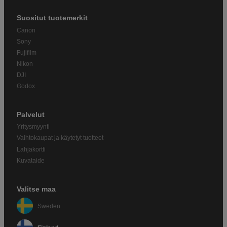
Suositut tuotemerkit
Canon
Sony
Fujifilm
Nikon
DJI
Godox
Palvelut
Yritysmyynti
Vaihtokaupat ja käytetyt tuotteet
Lahjakortti
Kuvataide
Valitse maa
Sweden