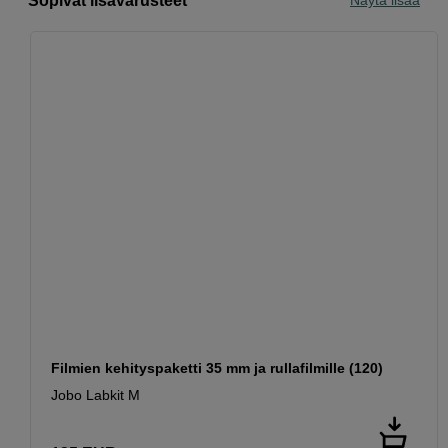
Sopivat lisävarusteet
Näytä lisää
Filmien kehityspaketti 35 mm ja rullafilmille (120)
Jobo Labkit M