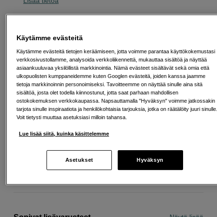
Lisää tietoa
9
EUR
Käytämme evästeitä
Maksa heti tai jaa useampaan osamaksuun
Lue lisää
Käytämme evästeitä tietojen keräämiseen, jotta voimme parantaa käyttökokemustasi
verkkosivustollamme, analysoida verkkoliikennettä, mukauttaa sisältöä ja näyttää
Määrä
asiaankuuluvaa yksilöllistä markkinointia. Nämä evästeet sisältävät sekä omia että
Lisää ostoskoriin
ulkopuolisten kumppaneidemme kuten Googlen evästeitä, joiden kanssa jaamme
tietoja markkinoinnin personoimiseksi. Tavoitteemme on näyttää sinulle aina sitä
sisältöä, josta olet todella kiinnostunut, jotta saat parhaan mahdollisen
ostokokemuksen verkkokaupassa. Napsauttamalla "Hyväksyn" voimme jatkossakin
tarjota sinulle inspiraatiota ja henkilökohtaisia tarjouksia, jotka on räätälöity juuri sinulle
Voit tietysti muuttaa asetuksiasi milloin tahansa.
Ilmainen toimitus yli 200 EUR ostoksille
Lue lisää siitä, kuinka käsittelemme
Osta nyt ja maksa myöhemmin
Asetukset
Hyväksyn
Henkilökohtaista palvelua