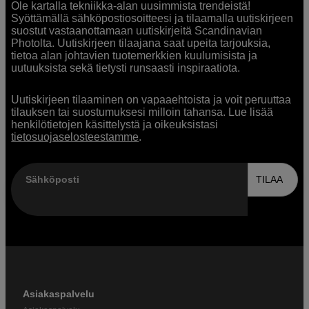
Ole kartalla tekniikka-alan uusimmista trendeistä!
Syöttämällä sähköpostiosoitteesi ja tilaamalla uutiskirjeen
suostut vastaanottamaan uutiskirjeitä Scandinavian
Photolta. Uutiskirjeen tilaajana saat upeita tarjouksia,
tietoa alan johtavien tuotemerkkien kuulumisista ja
uutuuksista sekä tietysti runsaasti inspiraatiota.
Uutiskirjeen tilaaminen on vapaaehtoista ja voit peruuttaa
tilauksen tai suostumuksesi milloin tahansa. Lue lisää
henkilötietojen käsittelystä ja oikeuksistasi
tietosuojaselosteestamme
.
Sähköposti
TILAA
Asiakaspalvelu