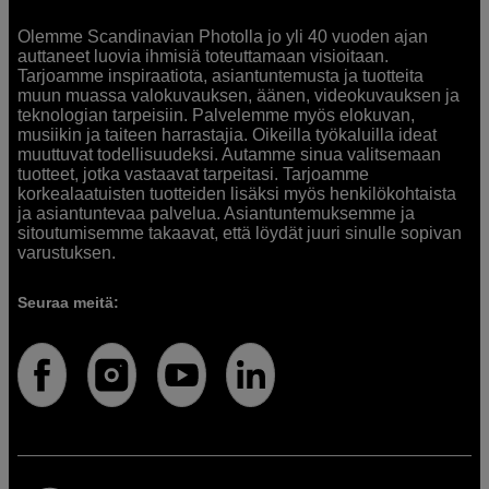
Olemme Scandinavian Photolla jo yli 40 vuoden ajan
auttaneet luovia ihmisiä toteuttamaan visioitaan.
Tarjoamme inspiraatiota, asiantuntemusta ja tuotteita
muun muassa valokuvauksen, äänen, videokuvauksen ja
teknologian tarpeisiin. Palvelemme myös elokuvan,
musiikin ja taiteen harrastajia. Oikeilla työkaluilla ideat
muuttuvat todellisuudeksi. Autamme sinua valitsemaan
tuotteet, jotka vastaavat tarpeitasi. Tarjoamme
korkealaatuisten tuotteiden lisäksi myös henkilökohtaista
ja asiantuntevaa palvelua. Asiantuntemuksemme ja
sitoutumisemme takaavat, että löydät juuri sinulle sopivan
varustuksen.
Seuraa meitä: