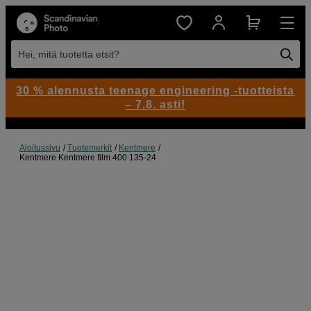
Hei, mitä tuotetta etsit?
30 % alennusta teenage engineering -tuotteista
– 7.8. asti!
Aloitussivu
Tuotemerkit
Kentmere
Kentmere Kentmere film 400 135-24