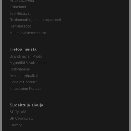
Asiakaspalvelu
Ostoehdot
Toimitustavat
Reklamaatiot ja huoltotapaukset
Henkilötiedot
Muuta evästeasetuksia
Tietoa meistä
Scandinavian Photo
Myymälät & Aukioloajat
Historiamme
Avoimet työpaikat
Code of Conduct
Ilmiantajien Portaali
Suosittuja sivuja
SP Tykkää
SP Community
Käytetyt