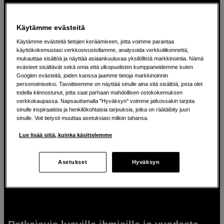
Käytämme evästeitä
Käytämme evästeitä tietojen keräämiseen, jotta voimme parantaa
Nopea toimitus
•
Turvalliset maksut
•
käyttökokemustasi verkkosivustollamme, analysoida verkkoliikennettä,
Henkilökohtainen palvelu
mukauttaa sisältöä ja näyttää asiaankuuluvaa yksilöllistä markkinointia. Nämä
evästeet sisältävät sekä omia että ulkopuolisten kumppaneidemme kuten
Googlen evästeitä, joiden kanssa jaamme tietoja markkinoinnin
personoimiseksi. Tavoitteemme on näyttää sinulle aina sitä sisältöä, josta olet
todella kiinnostunut, jotta saat parhaan mahdollisen ostokokemuksen
Suodata
Lajittele haku
:
Eniten myydyt
verkkokaupassa. Napsauttamalla "Hyväksyn" voimme jatkossakin tarjota
sinulle inspiraatiota ja henkilökohtaisia tarjouksia, jotka on räätälöity juuri
sinulle. Voit tietysti muuttaa asetuksiasi milloin tahansa.
Näyttää 23 tuotetta
Lue lisää siitä, kuinka käsittelemme
Asetukset
Hyväksyn
Edellinen
Seuraava