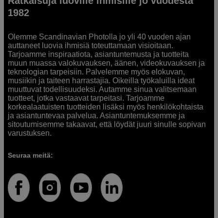
Ratkaisuja luoville ihmisille jo vuodesta
1982
Olemme Scandinavian Photolla jo yli 40 vuoden ajan
auttaneet luovia ihmisiä toteuttamaan visioitaan.
Tarjoamme inspiraatiota, asiantuntemusta ja tuotteita
muun muassa valokuvauksen, äänen, videokuvauksen ja
teknologian tarpeisiin. Palvelemme myös elokuvan,
musiikin ja taiteen harrastajia. Oikeilla työkaluilla ideat
muuttuvat todellisuudeksi. Autamme sinua valitsemaan
tuotteet, jotka vastaavat tarpeitasi. Tarjoamme
korkealaatuisten tuotteiden lisäksi myös henkilökohtaista
ja asiantuntevaa palvelua. Asiantuntemuksemme ja
sitoutumisemme takaavat, että löydät juuri sinulle sopivan
varustuksen.
Seuraa meitä: