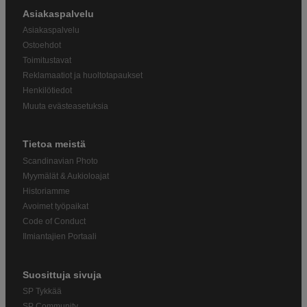
Asiakaspalvelu
Asiakaspalvelu
Ostoehdot
Toimitustavat
Reklamaatiot ja huoltotapaukset
Henkilötiedot
Muuta evästeasetuksia
Tietoa meistä
Scandinavian Photo
Myymälät & Aukioloajat
Historiamme
Avoimet työpaikat
Code of Conduct
Ilmiantajien Portaali
Suosittuja sivuja
SP Tykkää
SP Community