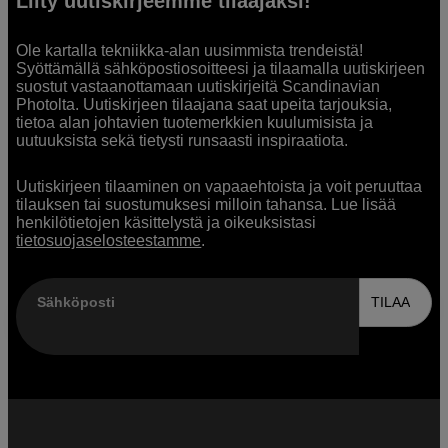
Liity uutiskirjeemme tilaajaksi!
Ole kartalla tekniikka-alan uusimmista trendeistä!
Syöttämällä sähköpostiosoitteesi ja tilaamalla uutiskirjeen
suostut vastaanottamaan uutiskirjeitä Scandinavian
Photolta. Uutiskirjeen tilaajana saat upeita tarjouksia,
tietoa alan johtavien tuotemerkkien kuulumisista ja
uutuuksista sekä tietysti runsaasti inspiraatiota.
Uutiskirjeen tilaaminen on vapaaehtoista ja voit peruuttaa
tilauksen tai suostumuksesi milloin tahansa. Lue lisää
henkilötietojen käsittelystä ja oikeuksistasi
tietosuojaselosteestamme
.
Sähköposti
TILAA