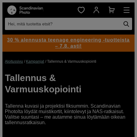
Hei, mitä tuotetta etsit?
30 % alennusta teenage engineering -tuotteista
– 7.8. asti!
Aloitussivu
Kampanjat
Tallennus & Varmuuskopiointi
Tallennus &
Varmuuskopiointi
Tallenna kuvasi ja projektisi fiksummin. Scandinavian
Photolta löydät muistikortit, kiintolevyt ja NAS-ratkaisut.
Valitse suuntasi – me autamme sinua löytämään oikean
tallennusratkaisun.