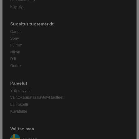
Käytetyt
Suositut tuotemerkit
Canon
Sony
Fujifilm
Nikon
DJI
Godox
Palvelut
Yritysmyynti
Vaihtokaupat ja käytetyt tuotteet
Lahjakortti
Kuvataide
Valitse maa