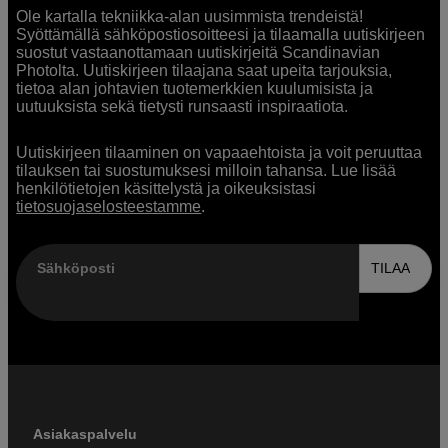
Ole kartalla tekniikka-alan uusimmista trendeistä!
Syöttämällä sähköpostiosoitteesi ja tilaamalla uutiskirjeen
suostut vastaanottamaan uutiskirjeitä Scandinavian
Photolta. Uutiskirjeen tilaajana saat upeita tarjouksia,
tietoa alan johtavien tuotemerkkien kuulumisista ja
uutuuksista sekä tietysti runsaasti inspiraatiota.
Uutiskirjeen tilaaminen on vapaaehtoista ja voit peruuttaa
tilauksen tai suostumuksesi milloin tahansa. Lue lisää
henkilötietojen käsittelystä ja oikeuksistasi
tietosuojaselosteestamme
.
Sähköposti
TILAA
Asiakaspalvelu