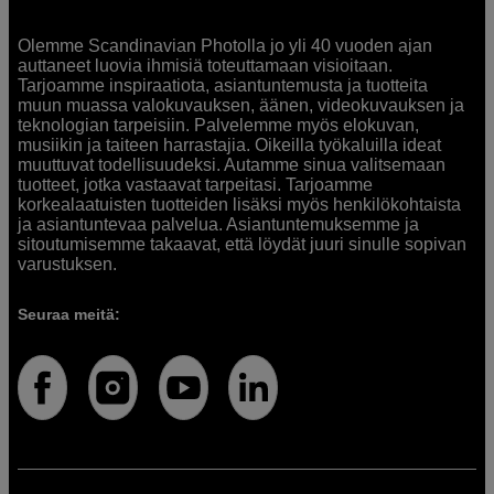
Olemme Scandinavian Photolla jo yli 40 vuoden ajan
auttaneet luovia ihmisiä toteuttamaan visioitaan.
Tarjoamme inspiraatiota, asiantuntemusta ja tuotteita
muun muassa valokuvauksen, äänen, videokuvauksen ja
teknologian tarpeisiin. Palvelemme myös elokuvan,
musiikin ja taiteen harrastajia. Oikeilla työkaluilla ideat
muuttuvat todellisuudeksi. Autamme sinua valitsemaan
tuotteet, jotka vastaavat tarpeitasi. Tarjoamme
korkealaatuisten tuotteiden lisäksi myös henkilökohtaista
ja asiantuntevaa palvelua. Asiantuntemuksemme ja
sitoutumisemme takaavat, että löydät juuri sinulle sopivan
varustuksen.
Seuraa meitä: