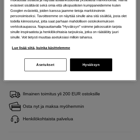
evästeet sisältävät sekä omia että ulkopuolisten kumppaneidemme kuten
Lisää tietoa
Googlen evästeitä, joiden kanssa jaamme tietoja markkinoinnin
personoimiseksi. Tavoitteemme on näyttää sinulle aina sitä sisältöä, josta olet
todella kiinnostunut, jotta saat parhaan mahdollisen ostokokemuksen
verkkokaupassa. Napsauttamalla "Hyväksyn" voimme jatkossakin tarjota
12
EUR
sinulle inspiraatiota ja henkilökohtaisia tarjouksia, jotka on räätälöity juuri
sinulle. Voit tietysti muuttaa asetuksiasi milloin tahansa.
Maksa heti tai jaa useampaan osamaksuun
Lue lisää
Lue lisää siitä, kuinka käsittelemme
Määrä
Lisää ostoskoriin
Asetukset
Hyväksyn
Ilmainen toimitus yli 200 EUR ostoksille
Osta nyt ja maksa myöhemmin
Henkilökohtaista palvelua