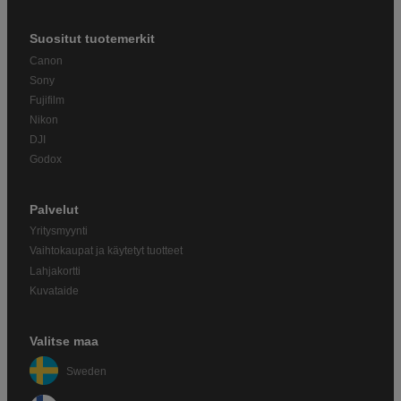
Suositut tuotemerkit
Canon
Sony
Fujifilm
Nikon
DJI
Godox
Palvelut
Yritysmyynti
Vaihtokaupat ja käytetyt tuotteet
Lahjakortti
Kuvataide
Valitse maa
Sweden