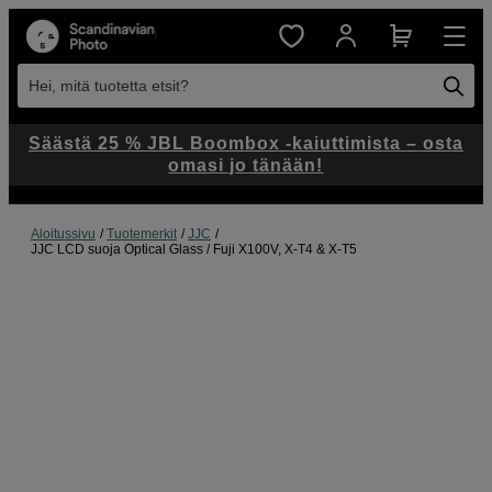
Hei, mitä tuotetta etsit?
Säästä 25 % JBL Boombox -kaiuttimista – osta
omasi jo tänään!
Aloitussivu
Tuotemerkit
JJC
JJC LCD suoja Optical Glass / Fuji X100V, X-T4 & X-T5