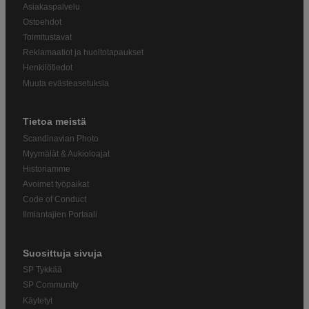
Asiakaspalvelu
Ostoehdot
Toimitustavat
Reklamaatiot ja huoltotapaukset
Henkilötiedot
Muuta evästeasetuksia
Tietoa meistä
Scandinavian Photo
Myymälät & Aukioloajat
Historiamme
Avoimet työpaikat
Code of Conduct
Ilmiantajien Portaali
Suosittuja sivuja
SP Tykkää
SP Community
Käytetyt