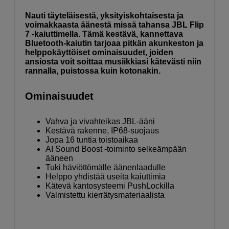
Nauti täyteläisestä, yksityiskohtaisesta ja
voimakkaasta äänestä missä tahansa JBL Flip
7 -kaiuttimella. Tämä kestävä, kannettava
Bluetooth-kaiutin tarjoaa pitkän akunkeston ja
helppokäyttöiset ominaisuudet, joiden
ansiosta voit soittaa musiikkiasi kätevästi niin
rannalla, puistossa kuin kotonakin.
Ominaisuudet
Vahva ja vivahteikas JBL-ääni
Kestävä rakenne, IP68-suojaus
Jopa 16 tuntia toistoaikaa
AI Sound Boost -toiminto selkeämpään
ääneen
Tuki häviöttömälle äänenlaadulle
Helppo yhdistää useita kaiuttimia
Kätevä kantosysteemi PushLockilla
Valmistettu kierrätysmateriaalista