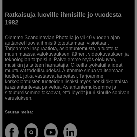
Ratkaisuja luoville ihmisille jo vuodesta
1982
Olemme Scandinavian Photolla jo yli 40 vuoden ajan
auttaneet luovia ihmisiä toteuttamaan visioitaan.
Tarjoamme inspiraatiota, asiantuntemusta ja tuotteita
muun muassa valokuvauksen, äänen, videokuvauksen ja
teknologian tarpeisiin. Palvelemme myös elokuvan,
musiikin ja taiteen harrastajia. Oikeilla työkaluilla ideat
muuttuvat todellisuudeksi. Autamme sinua valitsemaan
tuotteet, jotka vastaavat tarpeitasi. Tarjoamme
korkealaatuisten tuotteiden lisäksi myös henkilökohtaista
ja asiantuntevaa palvelua. Asiantuntemuksemme ja
sitoutumisemme takaavat, että löydät juuri sinulle sopivan
varustuksen.
Seuraa meitä: