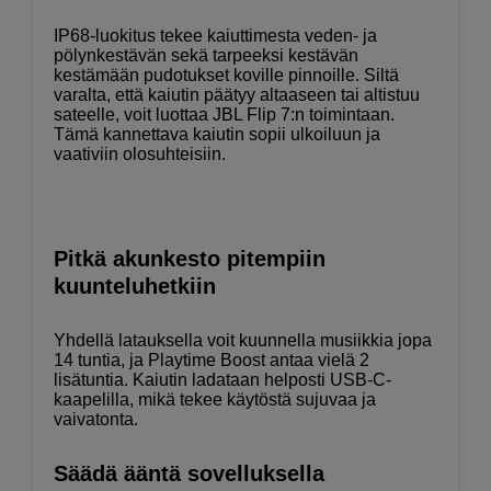
IP68-luokitus tekee kaiuttimesta veden- ja
pölynkestävän sekä tarpeeksi kestävän
kestämään pudotukset koville pinnoille. Siltä
varalta, että kaiutin päätyy altaaseen tai altistuu
sateelle, voit luottaa JBL Flip 7:n toimintaan.
Tämä kannettava kaiutin sopii ulkoiluun ja
vaativiin olosuhteisiin.
Pitkä akunkesto pitempiin
kuunteluhetkiin
Yhdellä latauksella voit kuunnella musiikkia jopa
14 tuntia, ja Playtime Boost antaa vielä 2
lisätuntia. Kaiutin ladataan helposti USB-C-
kaapelilla, mikä tekee käytöstä sujuvaa ja
vaivatonta.
Säädä ääntä sovelluksella