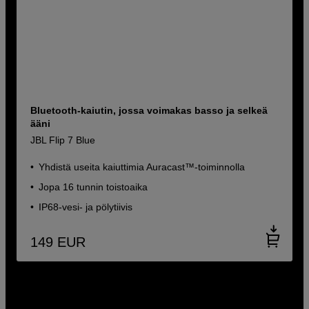
Bluetooth-kaiutin, jossa voimakas basso ja selkeä
ääni
JBL Flip 7 Blue
Yhdistä useita kaiuttimia Auracast™-toiminnolla
Jopa 16 tunnin toistoaika
IP68-vesi- ja pölytiivis
149
EUR