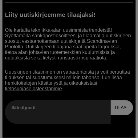
Liity uutiskirjeemme tilaajaksi!
Ole kartalla tekniikka-alan uusimmista trendeistä!
Syöttämällä sähköpostiosoitteesi ja tilaamalla uutiskirjeen
suostut vastaanottamaan uutiskirjeitä Scandinavian
Photolta. Uutiskirjeen tilaajana saat upeita tarjouksia,
tietoa alan johtavien tuotemerkkien kuulumisista ja
uutuuksista sekä tietysti runsaasti inspiraatiota.
Uutiskirjeen tilaaminen on vapaaehtoista ja voit peruuttaa
tilauksen tai suostumuksesi milloin tahansa. Lue lisää
henkilötietojen käsittelystä ja oikeuksistasi
tietosuojaselosteestamme
.
Sähköposti
TILAA