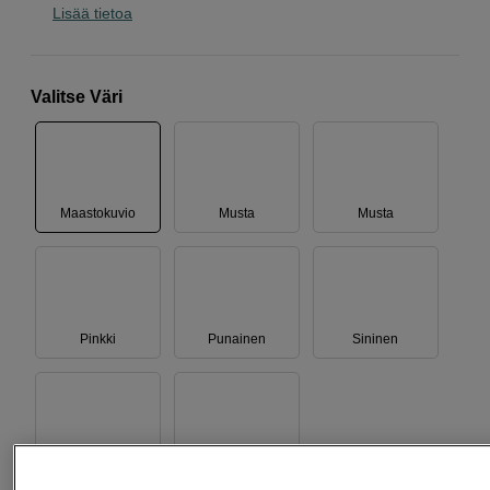
Lisää tietoa
Valitse Väri
Maastokuvio
Musta
Musta
Pinkki
Punainen
Sininen
Valkoinen
Violetti