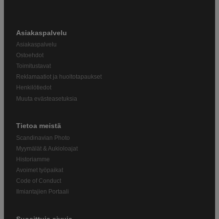
Asiakaspalvelu
Asiakaspalvelu
Ostoehdot
Toimitustavat
Reklamaatiot ja huoltotapaukset
Henkilötiedot
Muuta evästeasetuksia
Tietoa meistä
Scandinavian Photo
Myymälät & Aukioloajat
Historiamme
Avoimet työpaikat
Code of Conduct
Ilmiantajien Portaali