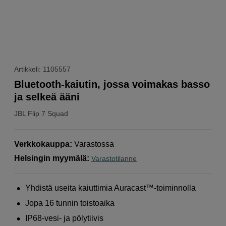
Artikkeli: 1105557
Bluetooth-kaiutin, jossa voimakas basso
ja selkeä ääni
JBL
Flip 7 Squad
Verkkokauppa
:
Varastossa
Helsingin myymälä
:
Varastotilanne
Yhdistä useita kaiuttimia Auracast™-toiminnolla
Jopa 16 tunnin toistoaika
IP68-vesi- ja pölytiivis