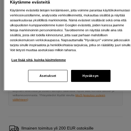
Käytämme evästeitä
Käytämme evästeitä tietojen keräämiseen, jotta voimme parantaa käyttökokemustasi
149
EUR
verkkosivustollamme, analysoida verkkoliikennettä, mukauttaa sisältöä ja näyttää
asiaankuuluvaa yksilöllistä markkinointia. Nämä evästeet sisältävät sekä omia että
ulkopuolisten kumppaneidemme kuten Googlen evästeitä, joiden kanssa jaamme
Määrä
Lisää ostoskoriin
tietoja markkinoinnin personoimiseksi. Tavoitteemme on näyttää sinulle aina sitä
sisältöä, josta olet todella kiinnostunut, jotta saat parhaan mahdollisen
ostokokemuksen verkkokaupassa. Napsauttamalla "Hyväksyn" voimme jatkossakin
tarjota sinulle inspiraatiota ja henkilökohtaisia tarjouksia, jotka on räätälöity juuri sinulle
Voit tietysti muuttaa asetuksiasi milloin tahansa.
Maksa Svea-erämaksulla
Lue lisää siitä, kuinka käsittelemme
Esimerkki: 36 kk, 5 EUR/kk, yhteensä 185 EUR, todellinen vuosikorko
19,07 %
Avausmaksu 5 EUR, laskutusmaksu 0 EUR/kk lisäksi
Asetukset
Hyväksyn
Lainaaminen maksaa!
Jos et pysty maksamaan velkaa ajoissa, saatat
saada maksuhäiriömerkinnän. Se voi vaikeuttaa asunnon vuokraamista,
liittymien tekemistä ja uusien lainojen saamista. Apua saat kuntasi talous- ja
velkaneuvonnasta. Yhteystiedot löydät sivulta
kkv.fi (avautuu uuteen
välilehteen)
Ilmainen toimitus yli 200 EUR ostoksille