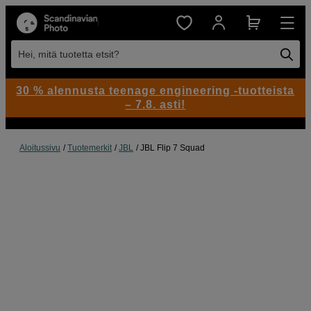
Hei, mitä tuotetta etsit?
30 % alennusta teenage engineering -tuotteista
– 7.8. asti!
Aloitussivu
Tuotemerkit
JBL
JBL Flip 7 Squad