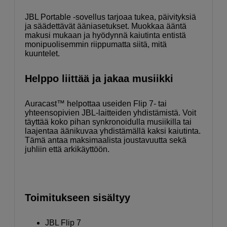
JBL Portable -sovellus tarjoaa tukea, päivityksiä
ja säädettävät ääniasetukset. Muokkaa ääntä
makusi mukaan ja hyödynnä kaiutinta entistä
monipuolisemmin riippumatta siitä, mitä
kuuntelet.
Helppo liittää ja jakaa musiikki
Auracast™ helpottaa useiden Flip 7- tai
yhteensopivien JBL-laitteiden yhdistämistä. Voit
täyttää koko pihan synkronoidulla musiikilla tai
laajentaa äänikuvaa yhdistämällä kaksi kaiutinta.
Tämä antaa maksimaalista joustavuutta sekä
juhliin että arkikäyttöön.
Toimitukseen sisältyy
JBL Flip 7