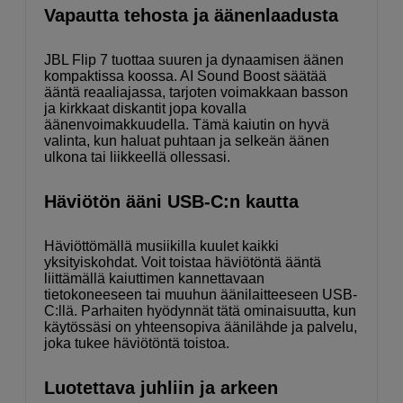
Vapautta tehosta ja äänenlaadusta
JBL Flip 7 tuottaa suuren ja dynaamisen äänen
kompaktissa koossa. AI Sound Boost säätää
ääntä reaaliajassa, tarjoten voimakkaan basson
ja kirkkaat diskantit jopa kovalla
äänenvoimakkuudella. Tämä kaiutin on hyvä
valinta, kun haluat puhtaan ja selkeän äänen
ulkona tai liikkeellä ollessasi.
Häviötön ääni USB-C:n kautta
Häviöttömällä musiikilla kuulet kaikki
yksityiskohdat. Voit toistaa häviötöntä ääntä
liittämällä kaiuttimen kannettavaan
tietokoneeseen tai muuhun äänilaitteeseen USB-
C:llä. Parhaiten hyödynnät tätä ominaisuutta, kun
käytössäsi on yhteensopiva äänilähde ja palvelu,
joka tukee häviötöntä toistoa.
Luotettava juhliin ja arkeen