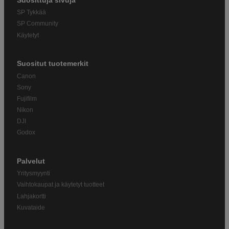
Suosittuja sivuja
SP Tykkää
SP Community
Käytetyt
Suositut tuotemerkit
Canon
Sony
Fujifilm
Nikon
DJI
Godox
Palvelut
Yritysmyynti
Vaihtokaupat ja käytetyt tuotteet
Lahjakortti
Kuvataide