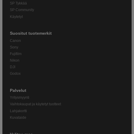
SP Tykkää
SP Community
Käytetyt
Suositut tuotemerkit
Canon
Sony
Fujifilm
Nikon
DJI
Godox
Palvelut
Yritysmyynti
Vaihtokaupat ja käytetyt tuotteet
Lahjakortti
Kuvataide