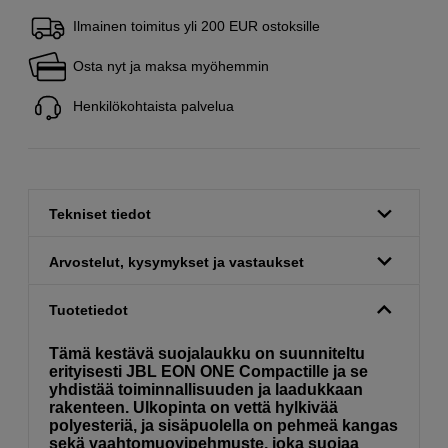
Ilmainen toimitus yli 200 EUR ostoksille
Osta nyt ja maksa myöhemmin
Henkilökohtaista palvelua
Tekniset tiedot
Arvostelut, kysymykset ja vastaukset
Tuotetiedot
Tämä kestävä suojalaukku on suunniteltu
erityisesti JBL EON ONE Compactille ja se
yhdistää toiminnallisuuden ja laadukkaan
rakenteen. Ulkopinta on vettä hylkivää
polyesteriä, ja sisäpuolella on pehmeä kangas
sekä vaahtomuovipehmuste, joka suojaa