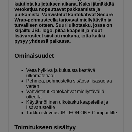
kaiutinta kuljetuksen aikana. Kaksi jämäkkää
vetoketjua nopeuttavat pakkaamista ja
purkamista. Vahvistetut kantokahvat Secure-
Wrap-pehmusteella tarjoavat miellyttävän ja
turvallisen otteen. Suuri ulkotasku, jossa on
kirjailtu JBL-logo, pitää kaapelit ja muut
lisävarusteet siististi mukana, jotta kaikki
pysyy yhdessä paikassa.
Ominaisuudet
Vettä hylkivä ja kulutusta kestävä
ulkomateriaali
Pehmeä, pehmustettu sisäosa lisäsuojaa
varten
Vahvistetut kantokahvat miellyttävällä
otteella
Käytännöllinen ulkotasku kaapeleille ja
lisävarusteille
Tarkka istuvuus JBL EON ONE Compactille
Toimitukseen sisältyy