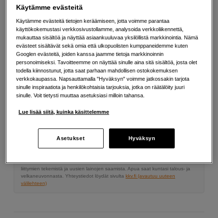
Lisää tietoa
Käytämme evästeitä
Käytämme evästeitä tietojen keräämiseen, jotta voimme parantaa
käyttökokemustasi verkkosivustollamme, analysoida verkkoliikennettä,
mukauttaa sisältöä ja näyttää asiaankuuluvaa yksilöllistä markkinointia. Nämä
89
EUR
evästeet sisältävät sekä omia että ulkopuolisten kumppaneidemme kuten
Googlen evästeitä, joiden kanssa jaamme tietoja markkinoinnin
personoimiseksi. Tavoitteemme on näyttää sinulle aina sitä sisältöä, josta olet
Määrä
Lisää ostoskoriin
todella kiinnostunut, jotta saat parhaan mahdollisen ostokokemuksen
verkkokaupassa. Napsauttamalla "Hyväksyn" voimme jatkossakin tarjota
sinulle inspiraatiota ja henkilökohtaisia tarjouksia, jotka on räätälöity juuri
sinulle. Voit tietysti muuttaa asetuksiasi milloin tahansa.
Maksa Svea-erämaksulla
Lue lisää siitä, kuinka käsittelemme
Esimerkki: 36 kk, 3 EUR/kk, yhteensä 113 EUR, todellinen vuosikorko
19,07 %
Avausmaksu 5 EUR, laskutusmaksu 0 EUR/kk lisäksi
Asetukset
Hyväksyn
Lainaaminen maksaa!
Jos et pysty maksamaan velkaa ajoissa, saatat
saada maksuhäiriömerkinnän. Se voi vaikeuttaa asunnon vuokraamista,
liittymien tekemistä ja uusien lainojen saamista. Apua saat kuntasi talous- ja
velkaneuvonnasta. Yhteystiedot löydät sivulta
kkv.fi (avautuu uuteen
välilehteen)