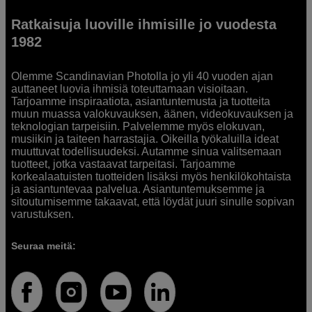
Ratkaisuja luoville ihmisille jo vuodesta
1982
Olemme Scandinavian Photolla jo yli 40 vuoden ajan
auttaneet luovia ihmisiä toteuttamaan visioitaan.
Tarjoamme inspiraatiota, asiantuntemusta ja tuotteita
muun muassa valokuvauksen, äänen, videokuvauksen ja
teknologian tarpeisiin. Palvelemme myös elokuvan,
musiikin ja taiteen harrastajia. Oikeilla työkaluilla ideat
muuttuvat todellisuudeksi. Autamme sinua valitsemaan
tuotteet, jotka vastaavat tarpeitasi. Tarjoamme
korkealaatuisten tuotteiden lisäksi myös henkilökohtaista
ja asiantuntevaa palvelua. Asiantuntemuksemme ja
sitoutumisemme takaavat, että löydät juuri sinulle sopivan
varustuksen.
Seuraa meitä: