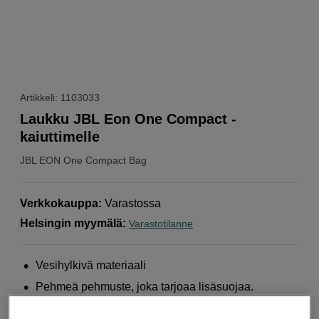
Artikkeli: 1103033
Laukku JBL Eon One Compact -
kaiuttimelle
JBL
EON One Compact Bag
Verkkokauppa
:
Varastossa
Helsingin myymälä
:
Varastotilanne
Vesihylkivä materiaali
Pehmeä pehmuste, joka tarjoaa lisäsuojaa.
Ulkolokero kaapeleille ja tarvikkeille.