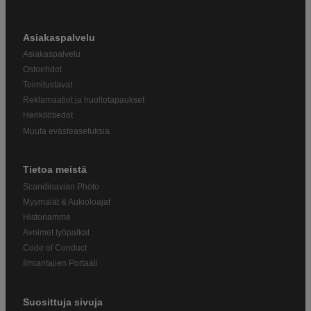
Asiakaspalvelu
Asiakaspalvelu
Ostoehdot
Toimitustavat
Reklamaatiot ja huoltotapaukset
Henkilötiedot
Muuta evästeasetuksia
Tietoa meistä
Scandinavian Photo
Myymälät & Aukioloajat
Historiamme
Avoimet työpaikat
Code of Conduct
Ilmiantajien Portaali
Suosittuja sivuja