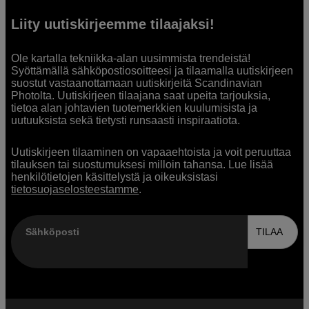
Liity uutiskirjeemme tilaajaksi!
Ole kartalla tekniikka-alan uusimmista trendeistä!
Syöttämällä sähköpostiosoitteesi ja tilaamalla uutiskirjeen
suostut vastaanottamaan uutiskirjeitä Scandinavian
Photolta. Uutiskirjeen tilaajana saat upeita tarjouksia,
tietoa alan johtavien tuotemerkkien kuulumisista ja
uutuuksista sekä tietysti runsaasti inspiraatiota.
Uutiskirjeen tilaaminen on vapaaehtoista ja voit peruuttaa
tilauksen tai suostumuksesi milloin tahansa. Lue lisää
henkilötietojen käsittelystä ja oikeuksistasi
tietosuojaselosteestamme
.
Sähköposti
TILAA