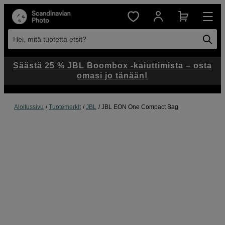
Hei, mitä tuotetta etsit?
Säästä 25 % JBL Boombox -kaiuttimista – osta
omasi jo tänään!
Aloitussivu
Tuotemerkit
JBL
JBL EON One Compact Bag