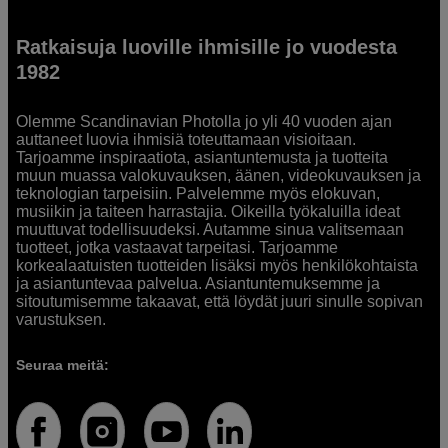
Ratkaisuja luoville ihmisille jo vuodesta
1982
Olemme Scandinavian Photolla jo yli 40 vuoden ajan
auttaneet luovia ihmisiä toteuttamaan visioitaan.
Tarjoamme inspiraatiota, asiantuntemusta ja tuotteita
muun muassa valokuvauksen, äänen, videokuvauksen ja
teknologian tarpeisiin. Palvelemme myös elokuvan,
musiikin ja taiteen harrastajia. Oikeilla työkaluilla ideat
muuttuvat todellisuudeksi. Autamme sinua valitsemaan
tuotteet, jotka vastaavat tarpeitasi. Tarjoamme
korkealaatuisten tuotteiden lisäksi myös henkilökohtaista
ja asiantuntevaa palvelua. Asiantuntemuksemme ja
sitoutumisemme takaavat, että löydät juuri sinulle sopivan
varustuksen.
Seuraa meitä: