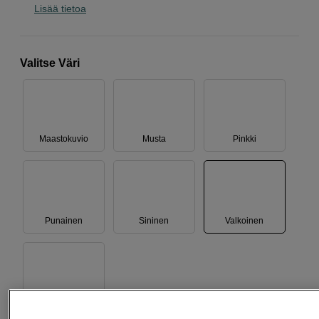
Lisää tietoa
Valitse Väri
Maastokuvio
Musta
Pinkki
Punainen
Sininen
Valkoinen
Violetti