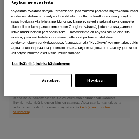
Käytämme evästeitä
Käytämme evästeitä tietojen keräämiseen, jotta voimme parantaa käyttökokemustasi
149
EUR
verkkosivustollamme, analysoida verkkoliikennettä, mukauttaa sisältöä ja näyttää
199
EUR
asiaankuuluvaa yksilöllistä markkinointia. Nämä evästeet sisältävät sekä omia että
Tarjous voimassa 27. heinäkuuta - 16. elokuuta
ulkopuolisten kumppaneidemme kuten Googlen evästeitä, joiden kanssa jaamme
tietoja markkinoinnin personoimiseksi. Tavoitteemme on näyttää sinulle aina sitä
Määrä
sisältöä, josta olet todella kiinnostunut, jotta saat parhaan mahdollisen
Lisää ostoskoriin
ostokokemuksen verkkokaupassa. Napsauttamalla "Hyväksyn" voimme jatkossakin
tarjota sinulle inspiraatiota ja henkilökohtaisia tarjouksia, jotka on räätälöity juuri sinulle
Voit tietysti muuttaa asetuksiasi milloin tahansa.
Maksa Svea-erämaksulla
Lue lisää siitä, kuinka käsittelemme
Esimerkki: 36 kk, 5 EUR/kk, yhteensä 185 EUR, todellinen vuosikorko
19,07 %
Asetukset
Hyväksyn
Avausmaksu 5 EUR, laskutusmaksu 0 EUR/kk lisäksi
Lainaaminen maksaa!
Jos et pysty maksamaan velkaa ajoissa, saatat
saada maksuhäiriömerkinnän. Se voi vaikeuttaa asunnon vuokraamista,
liittymien tekemistä ja uusien lainojen saamista. Apua saat kuntasi talous- ja
velkaneuvonnasta. Yhteystiedot löydät sivulta
kkv.fi (avautuu uuteen
välilehteen)