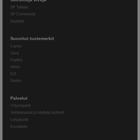
SP Tykkää
SP Community
Käytetyt
Suositut tuotemerkit
Canon
Sony
Fujifilm
Nikon
DJI
Godox
Palvelut
Yritysmyynti
Vaihtokaupat ja käytetyt tuotteet
Lahjakortti
Kuvataide