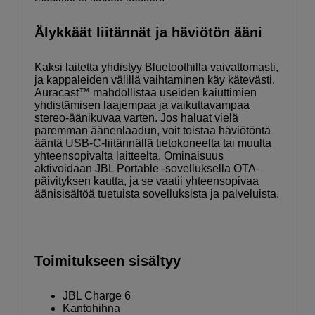
Älykkäät liitännät ja häviötön ääni
Kaksi laitetta yhdistyy Bluetoothilla vaivattomasti,
ja kappaleiden välillä vaihtaminen käy kätevästi.
Auracast™ mahdollistaa useiden kaiuttimien
yhdistämisen laajempaa ja vaikuttavampaa
stereo-äänikuvaa varten. Jos haluat vielä
paremman äänenlaadun, voit toistaa häviötöntä
ääntä USB-C-liitännällä tietokoneelta tai muulta
yhteensopivalta laitteelta. Ominaisuus
aktivoidaan JBL Portable -sovelluksella OTA-
päivityksen kautta, ja se vaatii yhteensopivaa
äänisisältöä tuetuista sovelluksista ja palveluista.
Toimitukseen sisältyy
JBL Charge 6
Kantohihna