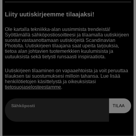
Liity uutiskirjeemme tilaajaksi!
Ole kartalla tekniikka-alan uusimmista trendeistä!
Syöttämällä sähköpostiosoitteesi ja tilaamalla uutiskirjeen
suostut vastaanottamaan uutiskirjeitä Scandinavian
Photolta. Uutiskirjeen tilaajana saat upeita tarjouksia,
tietoa alan johtavien tuotemerkkien kuulumisista ja
uutuuksista sekä tietysti runsaasti inspiraatiota.
Uutiskirjeen tilaaminen on vapaaehtoista ja voit peruuttaa
tilauksen tai suostumuksesi milloin tahansa. Lue lisää
henkilötietojen käsittelystä ja oikeuksistasi
tietosuojaselosteestamme
.
Sähköposti
TILAA