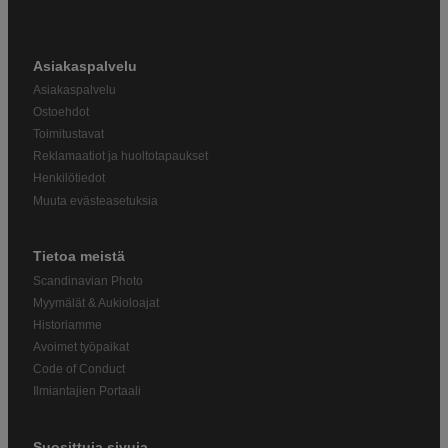
Asiakaspalvelu
Asiakaspalvelu
Ostoehdot
Toimitustavat
Reklamaatiot ja huoltotapaukset
Henkilötiedot
Muuta evästeasetuksia
Tietoa meistä
Scandinavian Photo
Myymälät & Aukioloajat
Historiamme
Avoimet työpaikat
Code of Conduct
Ilmiantajien Portaali
Suosittuja sivuja