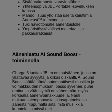
Sisäänrakennettu varavirtalähde
Yhteensopiva JBL Portable -sovelluksen
kanssa
Mahdollisuus yhdistää useita kaiuttimia
Auracast™-toiminnolla
Tuki häviöttömälle äänentoistolle
Ympäristöystävälliset materiaalit ja
pakkausratkaisut
Äänenlaatu AI Sound Boost -
toiminnolla
Charge 6 tuottaa JBL:n ominaisäänen, jossa on
yllättävää syvyyttä ja kirkas diskantti. AI Sound
Boost säätää ääntä automaattisesti musiikin ja
voimakkuuden mukaan: basso syvenee, puhe
erottuu ja vääristymiä on vähemmän, myös
korkealla äänenvoimakkuudella. Nauti
mukaansatempaavasta ja tasapainoisesta
äänestä riippumatta siitä, mitä musiikkia
kuuntelet ja missä olet.