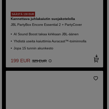
SÄÄSTÄ 130 EUR
Kannettava juhlakaiutin suojakotelolla
JBL PartyBox Encore Essential 2 + PartyCover
AI Sound Boost takaa kirkkaan JBL-äänen
Yhdistä useita kaiuttimia Auracast™-toiminnolla
Jopa 15 tunnin akunkesto
199
EUR
329
EUR