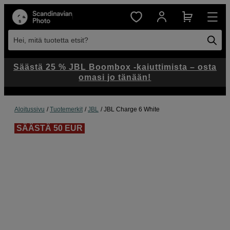
Hei, mitä tuotetta etsit?
Säästä 25 % JBL Boombox -kaiuttimista – osta
omasi jo tänään!
Aloitussivu
Tuotemerkit
JBL
JBL Charge 6 White
SÄÄSTÄ 50 EUR