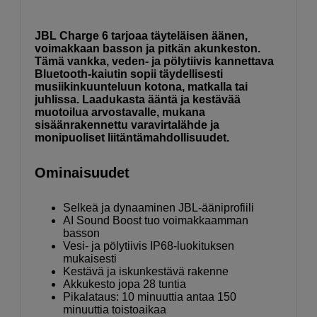
JBL Charge 6 tarjoaa täyteläisen äänen,
voimakkaan basson ja pitkän akunkeston.
Tämä vankka, veden- ja pölytiivis kannettava
Bluetooth-kaiutin sopii täydellisesti
musiikinkuunteluun kotona, matkalla tai
juhlissa. Laadukasta ääntä ja kestävää
muotoilua arvostavalle, mukana
sisäänrakennettu varavirtalähde ja
monipuoliset liitäntämahdollisuudet.
Ominaisuudet
Selkeä ja dynaaminen JBL-ääniprofiili
AI Sound Boost tuo voimakkaamman
basson
Vesi- ja pölytiivis IP68-luokituksen
mukaisesti
Kestävä ja iskunkestävä rakenne
Akkukesto jopa 28 tuntia
Pikalataus: 10 minuuttia antaa 150
minuuttia toistoaikaa