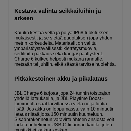
Kestävä valinta seikkailuihin ja
arkeen
Kaiutin kestää vettä ja pölyä IP68-luokituksen
mukaisesti, ja se sietää pudotuksen jopa yhden
metrin korkeudelta. Materiaalit on valittu
ympäristöystävällisesti: kierrätysmuovia,
sertifioitu pakkaus sekä kangaspäällysteet.
Charge 6 kulkee helposti mukana rannalle,
metsään tai juhliin, eikä säästä tarvitse huolehtia.
Pitkäkestoinen akku ja pikalataus
JBL Charge 6 tarjoaa jopa 24 tunnin toistoajan
yhdellä latauksella, ja JBL Playtime Boost -
toiminnolla saat tarvittaessa vielä neljä tuntia
lisää. Jos akku on loppumassa, vain 10 minuutin
lataus riittää jopa 150 minuutin kuunteluun.
Sisäänrakennetun varavirtalähteen ansiosta voit
ladata puhelimen USB-C-liitännän kautta, joten
musiikki ei katkea kesken.