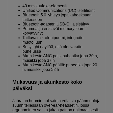
40 mm kuuloke-elementit
Unified Communications (UC) -sertifiointi
Bluetooth 5.0, yhteys jopa kahdeksaan
laitteeseen
Bluetooth-adapteri USB-C:llä sisältyy
Pehmeät ja eristävät memory foam -
korvatyynyt
Taittuva mikrofonipuomi, integroitu
muotoiluun
Busylight näyttää, että olet varattu
puhelussa
Akun kesto ANC pois: puheaika jopa 30 h,
musiikki jopa 37 h
Akun kesto ANC päällä: puheaika jopa 20
h, musiikki jopa 32 h
Mukavuus ja akunkesto koko
päiväksi
Jabra on huomioinut satoja erilaisia päänmuotoja
suunnitellessaan over-ear-headsetin, jossa
ergonominen sanka jakaa painon optimaalisesti.