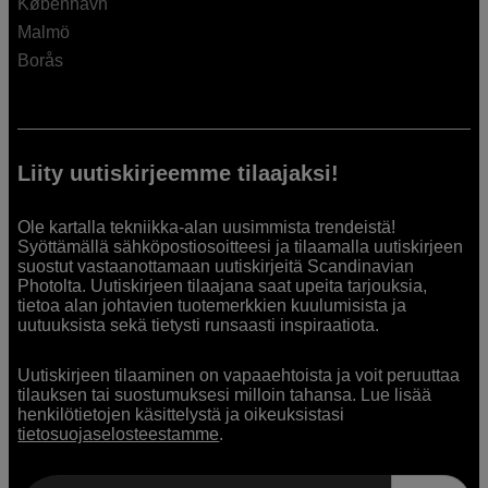
København
Malmö
Borås
Liity uutiskirjeemme tilaajaksi!
Ole kartalla tekniikka-alan uusimmista trendeistä!
Syöttämällä sähköpostiosoitteesi ja tilaamalla uutiskirjeen
suostut vastaanottamaan uutiskirjeitä Scandinavian
Photolta. Uutiskirjeen tilaajana saat upeita tarjouksia,
tietoa alan johtavien tuotemerkkien kuulumisista ja
uutuuksista sekä tietysti runsaasti inspiraatiota.
Uutiskirjeen tilaaminen on vapaaehtoista ja voit peruuttaa
tilauksen tai suostumuksesi milloin tahansa. Lue lisää
henkilötietojen käsittelystä ja oikeuksistasi
tietosuojaselosteestamme
.