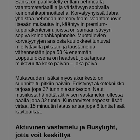
Sanka on päällystetty erittäin pehmeällä
vaahtomateriaalilla ja värisävyyn sopivalla
keinonahkapinnoitteella. Korvatyynyissä Jabra
yhdistää pehmeän memory foam -vaahtomuovin
itseään mukautuviin, kääntyviin premium-
kuppirakenteisiin, joissa on samaan sävyyn
sopiva keinonahkapinnoite. Muotoilevien
korvatyynyjen ansiosta kuulokkeet tuntuvat
miellyttäviltä pitkään, ja taustamelua
vähennetään jopa 53 % enemmän.
Lopputuloksena on headset, joka tarjoaa
mukavuutta koko päivän – joka päivä.
Mukavuuden lisäksi myös akunkesto on
suunniteltu pitkiin päiviin. Edistynyt akkotekniikka
tarjoaa jopa 37 tunnin akunkeston. Nauti
musiikista häiriöttä aktiivisen vastamelun ollessa
päällä jopa 32 tuntia. Kun tarvitset nopeasti lisää
virtaa, 15 minuutin lataus antaa jopa 8 tuntia lisää
käyttöaikaa.
Aktiivinen vastamelu ja Busylight,
jotta voit keskittyä