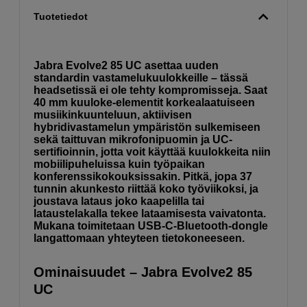
Tuotetiedot
Jabra Evolve2 85 UC asettaa uuden
standardin vastamelukuulokkeille – tässä
headsetissä ei ole tehty kompromisseja. Saat
40 mm kuuloke-elementit korkealaatuiseen
musiikinkuunteluun, aktiivisen
hybridivastamelun ympäristön sulkemiseen
sekä taittuvan mikrofonipuomin ja UC-
sertifioinnin, jotta voit käyttää kuulokkeita niin
mobiilipuheluissa kuin työpaikan
konferenssikokouksissakin. Pitkä, jopa 37
tunnin akunkesto riittää koko työviikoksi, ja
joustava lataus joko kaapelilla tai
lataustelakalla tekee lataamisesta vaivatonta.
Mukana toimitetaan USB-C-Bluetooth-dongle
langattomaan yhteyteen tietokoneeseen.
Ominaisuudet – Jabra Evolve2 85
UC