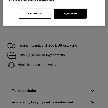
Lue lisää siitä, kuinka käsittelemme
Lainaaminen maksaa!
Jos et pysty maksamaan velkaa ajoissa, saatat
saada maksuhäiriömerkinnän. Se voi vaikeuttaa asunnon vuokraamista,
Asetukset
Hyväksyn
liittymien tekemistä ja uusien lainojen saamista. Apua saat kuntasi talous- ja
velkaneuvonnasta. Yhteystiedot löydät sivulta
kkv.fi (avautuu uuteen
välilehteen)
Ilmainen toimitus yli 200 EUR ostoksille
Osta nyt ja maksa myöhemmin
Henkilökohtaista palvelua
Tekniset tiedot
Arvostelut, kysymykset ja vastaukset