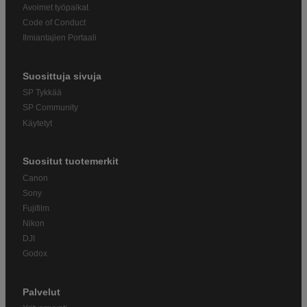
Avoimet työpaikat
Code of Conduct
Ilmiantajien Portaali
Suosittuja sivuja
SP Tykkää
SP Community
Käytetyt
Suositut tuotemerkit
Canon
Sony
Fujifilm
Nikon
DJI
Godox
Palvelut