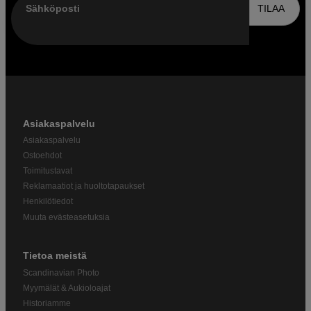
Sähköposti
TILAA
Asiakaspalvelu
Asiakaspalvelu
Ostoehdot
Toimitustavat
Reklamaatiot ja huoltotapaukset
Henkilötiedot
Muuta evästeasetuksia
Tietoa meistä
Scandinavian Photo
Myymälät & Aukioloajat
Historiamme