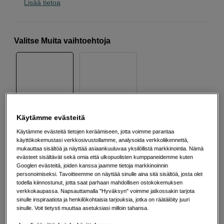
Lisää tietoa
Valitse Muita vaihtoehtoja
Käytämme evästeitä
429
EUR
Käytämme evästeitä tietojen keräämiseen, jotta voimme parantaa
käyttökokemustasi verkkosivustollamme, analysoida verkkoliikennettä,
Määrä
mukauttaa sisältöä ja näyttää asiaankuuluvaa yksilöllistä markkinointia. Nämä
Lisää ostoskoriin
evästeet sisältävät sekä omia että ulkopuolisten kumppaneidemme kuten
Googlen evästeitä, joiden kanssa jaamme tietoja markkinoinnin
personoimiseksi. Tavoitteemme on näyttää sinulle aina sitä sisältöä, josta olet
todella kiinnostunut, jotta saat parhaan mahdollisen ostokokemuksen
verkkokaupassa. Napsauttamalla "Hyväksyn" voimme jatkossakin tarjota
Maksa Svea-erämaksulla
sinulle inspiraatiota ja henkilökohtaisia tarjouksia, jotka on räätälöity juuri
Esimerkki: 36 kk, 15 EUR/kk, yhteensä 545 EUR, todellinen vuosikorko
sinulle. Voit tietysti muuttaa asetuksiasi milloin tahansa.
19,07 %
Avausmaksu 5 EUR, laskutusmaksu 0 EUR/kk lisäksi