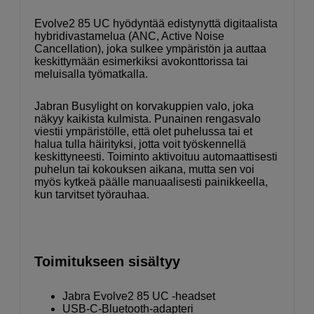
Evolve2 85 UC hyödyntää edistynyttä digitaalista
hybridivastamelua (ANC, Active Noise
Cancellation), joka sulkee ympäristön ja auttaa
keskittymään esimerkiksi avokonttorissa tai
meluisalla työmatkalla.
Jabran Busylight on korvakuppien valo, joka
näkyy kaikista kulmista. Punainen rengasvalo
viestii ympäristölle, että olet puhelussa tai et
halua tulla häirityksi, jotta voit työskennellä
keskittyneesti. Toiminto aktivoituu automaattisesti
puhelun tai kokouksen aikana, mutta sen voi
myös kytkeä päälle manuaalisesti painikkeella,
kun tarvitset työrauhaa.
Toimitukseen sisältyy
Jabra Evolve2 85 UC -headset
USB-C-Bluetooth-adapteri