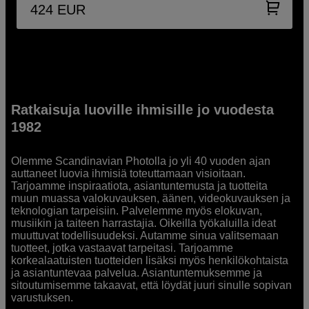
424
EUR
Ratkaisuja luoville ihmisille jo vuodesta
1982
Olemme Scandinavian Photolla jo yli 40 vuoden ajan
auttaneet luovia ihmisiä toteuttamaan visioitaan.
Tarjoamme inspiraatiota, asiantuntemusta ja tuotteita
muun muassa valokuvauksen, äänen, videokuvauksen ja
teknologian tarpeisiin. Palvelemme myös elokuvan,
musiikin ja taiteen harrastajia. Oikeilla työkaluilla ideat
muuttuvat todellisuudeksi. Autamme sinua valitsemaan
tuotteet, jotka vastaavat tarpeitasi. Tarjoamme
korkealaatuisten tuotteiden lisäksi myös henkilökohtaista
ja asiantuntevaa palvelua. Asiantuntemuksemme ja
sitoutumisemme takaavat, että löydät juuri sinulle sopivan
varustuksen.