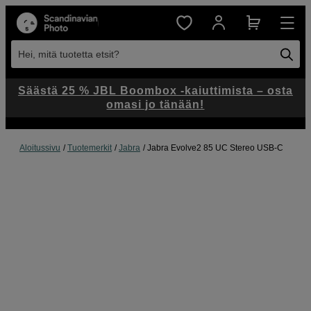
Hei, mitä tuotetta etsit?
Säästä 25 % JBL Boombox -kaiuttimista – osta
omasi jo tänään!
Aloitussivu
Tuotemerkit
Jabra
Jabra Evolve2 85 UC Stereo USB-C