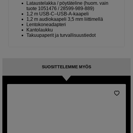
Lataustelakka / pöytäteline (huom. vain
tuote 1051476 / 28599-989-889)
1,2 m USB-C–USB-A-kaapeli
1,2 m audiokaapeli 3,5 mm liittimellä
Lentokoneadapteri
Kantolaukku
Takuupaperit ja turvallisuustiedot
SUOSITTELEMME MYÖS