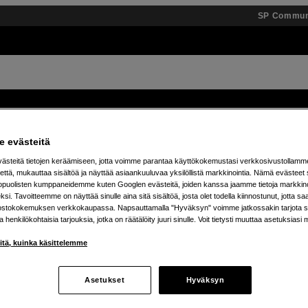
SP Commun
Tuotemerkit
Tietopankki
Inspiroidu
Tapahtumat
 evästeitä
steitä tietojen keräämiseen, jotta voimme parantaa käyttökokemustasi verkkosivustollamm
 % alennusta teenage engineering -tuotteista – 7.8. as
että, mukauttaa sisältöä ja näyttää asiaankuuluvaa yksilöllistä markkinointia. Nämä evästeet 
kopuolisten kumppaneidemme kuten Googlen evästeitä, joiden kanssa jaamme tietoja markkin
si. Tavoitteemme on näyttää sinulle aina sitä sisältöä, josta olet todella kiinnostunut, jotta s
ostokokemuksen verkkokaupassa. Napsauttamalla "Hyväksyn" voimme jatkossakin tarjota si
ja henkilökohtaisia tarjouksia, jotka on räätälöity juuri sinulle. Voit tietysti muuttaa asetuksiasi 
iitä, kuinka käsittelemme
Asetukset
Hyväksyn
tetta