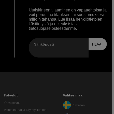
Uutiskirjeen tilaaminen on vapaaehtoista ja
voit peruuttaa tilauksen tai suostumuksesi
milloin tahansa. Lue lisää henkilötietojen
käsittelystä ja oikeuksistasi
tietosuojaselosteestamme
.
Sähköposti
TILAA
Palvelut
Valitse maa
Yritysmyynti
Sweden
Vaihtokaupat ja käytetyt tuotteet