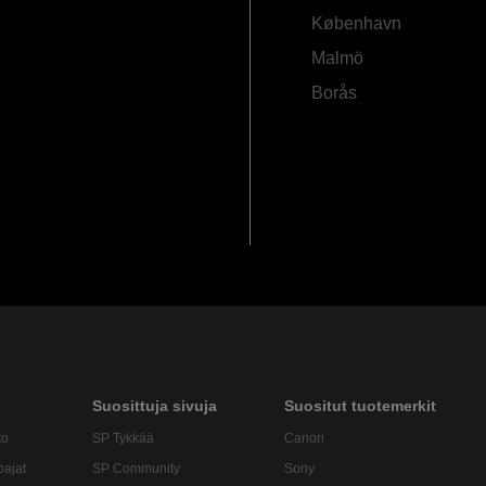
København
Malmö
Borås
Suosittuja sivuja
Suositut tuotemerkit
to
SP Tykkää
Canon
oajat
SP Community
Sony