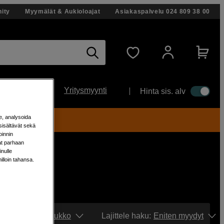
ity
Myymälät & Aukioloajat
Asiakaspalvelu
024 809 38 00
Yritysmyynti
Hinta sis. alv
e, analysoida
ti!
sisältävät sekä
oinnin
aat parhaan
nulle
milloin tahansa.
Näytä:
Ruudukko
Lajittele haku
:
Eniten myydyt