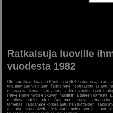
Ratkaisuja luoville ihm
vuodesta 1982
Olemme Scandinavian Photolla jo yli 40 vuoden ajan auttan
toteuttamaan visioitaan. Tarjoamme inspiraatiota, asiantunt
muassa valokuvauksen, äänen, videokuvauksen ja teknologi
Palvelemme myös elokuvan, musiikin ja taiteen harrastajia. O
muuttuvat todellisuudeksi. Autamme sinua valitsemaan tuott
tarpeitasi. Tarjoamme korkealaatuisten tuotteiden lisäksi m
asiantuntevaa palvelua. Asiantuntemuksemme ja sitoutumi