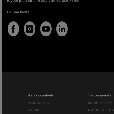
löydät juuri sinulle sopivan varustuksen.
Seuraa meitä:
Asiakaspalvelu
Tietoa meistä
Asiakaspalvelu
Scandinavian Pho
Ostoehdot
Myymälät & Aukiol