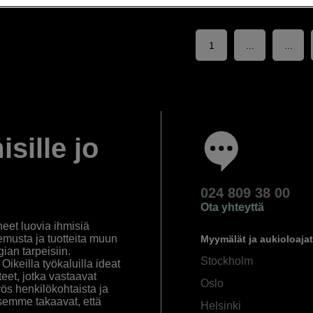
1
...
...
isille jo
024 809 38 00
Ota yhteyttä
eet luovia ihmisiä
emusta ja tuotteita muun
Myymälät ja aukioloajat
an tarpeisiin.
Stockholm
ikeilla työkaluilla ideat
eet, jotka vastaavat
Oslo
yös henkilökohtaista ja
semme takaavat, että
Helsinki