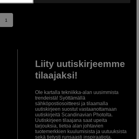
1
Liity uutiskirjeemme
tilaajaksi!
Ole kartalla tekniikka-alan uusimmista
trendeistä! Syöttämällä
sähköpostiosoitteesi ja tilaamalla
uutiskirjeen suostut vastaanottamaan
uutiskirjeitä Scandinavian Photolta.
Uutiskirjeen tilaajana saat upeita
tarjouksia, tietoa alan johtavien
tuotemerkkien kuulumisista ja uutuuksista
sekä tietysti runsaasti inspiraatiota.