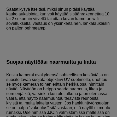
Saatat kysyä itseltäsi, miksi sinun pitäisi käyttää
kaukolaukaisinta, kun voit käyttää sisäänrakennettua 10
tai 2 sekunnin viivettä tai ottaa kuvan kameran wifi-
sovelluksella, vastaus on yksinkertainen, lankalaukaisin
on paljon pehmeämpi.
Suojaa näyttöäsi naarmuilta ja lialta
Koska kamerat ovat yleensä suhteellisen kestäviä ja on
suositeltavaa suojata objektiivi UV-suotimella, unohtuu
se myös kameran toinen erittäin herkkä osa, nimittäin
näyttö. Näyttöön on helppo saada naarmuja, likaa ja
sormenjälkiä, varsinkin kun olet ulkona ja on olemassa
vaara, että näyttö naarmuuntuu terävistä reunoista,
kivistä tai muita laitteita vasten. Jos hankit näytönsuojan,
se on halpa "vakuutus" sitä vastaan, että näyttö ei muutu
rumaksi. Useimmissa JJC:n valmistamissa malleissa on