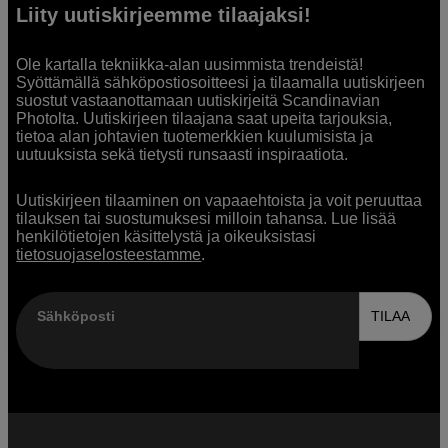
Liity uutiskirjeemme tilaajaksi!
Ole kartalla tekniikka-alan uusimmista trendeistä!
Syöttämällä sähköpostiosoitteesi ja tilaamalla uutiskirjeen
suostut vastaanottamaan uutiskirjeitä Scandinavian
Photolta. Uutiskirjeen tilaajana saat upeita tarjouksia,
tietoa alan johtavien tuotemerkkien kuulumisista ja
uutuuksista sekä tietysti runsaasti inspiraatiota.
Uutiskirjeen tilaaminen on vapaaehtoista ja voit peruuttaa
tilauksen tai suostumuksesi milloin tahansa. Lue lisää
henkilötietojen käsittelystä ja oikeuksistasi
tietosuojaselosteestamme
.
Sähköposti
TILAA