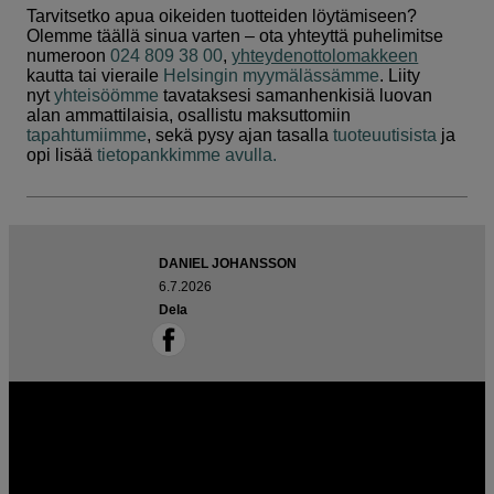
Tarvitsetko apua oikeiden tuotteiden löytämiseen?
Olemme täällä sinua varten – ota yhteyttä puhelimitse
numeroon
024 809 38 00
,
yhteydenottolomakkeen
kautta tai vieraile
Helsingin myymälässämme
. Liity
nyt
yhteisöömme
tavataksesi samanhenkisiä luovan
alan ammattilaisia, osallistu maksuttomiin
tapahtumiimme
, sekä pysy ajan tasalla
tuoteuutisista
ja
opi lisää
tietopankkimme avulla.
DANIEL JOHANSSON
6.7.2026
Dela