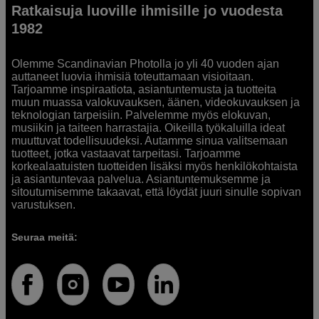
Ratkaisuja luoville ihmisille jo vuodesta
1982
Olemme Scandinavian Photolla jo yli 40 vuoden ajan
auttaneet luovia ihmisiä toteuttamaan visioitaan.
Tarjoamme inspiraatiota, asiantuntemusta ja tuotteita
muun muassa valokuvauksen, äänen, videokuvauksen ja
teknologian tarpeisiin. Palvelemme myös elokuvan,
musiikin ja taiteen harrastajia. Oikeilla työkaluilla ideat
muuttuvat todellisuudeksi. Autamme sinua valitsemaan
tuotteet, jotka vastaavat tarpeitasi. Tarjoamme
korkealaatuisten tuotteiden lisäksi myös henkilökohtaista
ja asiantuntevaa palvelua. Asiantuntemuksemme ja
sitoutumisemme takaavat, että löydät juuri sinulle sopivan
varustuksen.
Seuraa meitä: