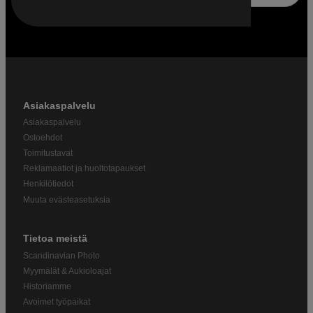
Asiakaspalvelu
Asiakaspalvelu
Ostoehdot
Toimitustavat
Reklamaatiot ja huoltotapaukset
Henkilötiedot
Muuta evästeasetuksia
Tietoa meistä
Scandinavian Photo
Myymälät & Aukioloajat
Historiamme
Avoimet työpaikat