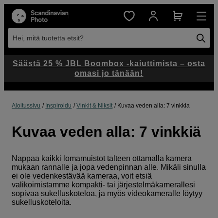
Hei, mitä tuotetta etsit?
Säästä 25 % JBL Boombox -kaiuttimista – osta
omasi jo tänään!
Aloitussivu
Inspiroidu
Vinkit & Niksit
Kuvaa veden alla: 7 vinkkia
Kuvaa veden alla: 7 vinkkiä
Nappaa kaikki lomamuistot talteen ottamalla kamera
mukaan rannalle ja jopa vedenpinnan alle. Mikäli sinulla
ei ole vedenkestävää kameraa, voit etsiä
valikoimistamme kompakti- tai järjestelmäkamerallesi
sopivaa sukelluskoteloa, ja myös videokameralle löytyy
sukelluskoteloita.