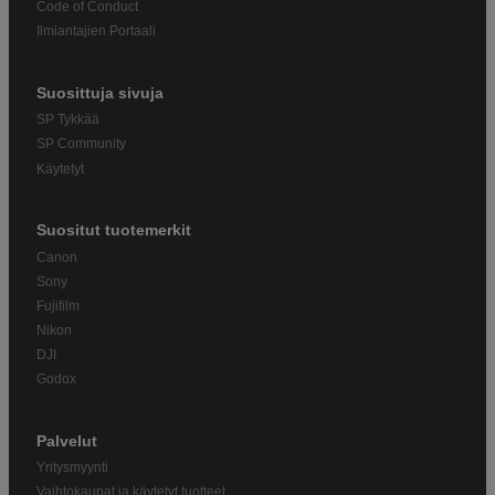
Code of Conduct
Ilmiantajien Portaali
Suosittuja sivuja
SP Tykkää
SP Community
Käytetyt
Suositut tuotemerkit
Canon
Sony
Fujifilm
Nikon
DJI
Godox
Palvelut
Yritysmyynti
Vaihtokaupat ja käytetyt tuotteet