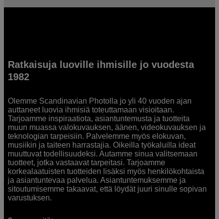
Ratkaisuja luoville ihmisille jo vuodesta
1982
Olemme Scandinavian Photolla jo yli 40 vuoden ajan
auttaneet luovia ihmisiä toteuttamaan visioitaan.
Tarjoamme inspiraatiota, asiantuntemusta ja tuotteita
muun muassa valokuvauksen, äänen, videokuvauksen ja
teknologian tarpeisiin. Palvelemme myös elokuvan,
musiikin ja taiteen harrastajia. Oikeilla työkaluilla ideat
muuttuvat todellisuudeksi. Autamme sinua valitsemaan
tuotteet, jotka vastaavat tarpeitasi. Tarjoamme
korkealaatuisten tuotteiden lisäksi myös henkilökohtaista
ja asiantuntevaa palvelua. Asiantuntemuksemme ja
sitoutumisemme takaavat, että löydät juuri sinulle sopivan
varustuksen.