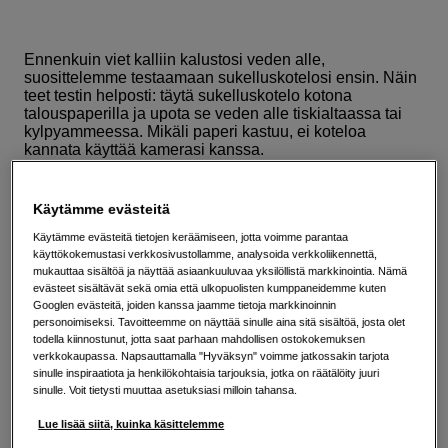
Ennenkuin viet kalliin kalustosi veden alle,
suosittelemme testaamaan sukelluskotelosi ensin. Näin
teet testin helposti: täytä sukelluskotelo kotona
talouspaperilla ja upota se veden alle tiskialtaassa tai
kylpyammeessa. Mikäli paperi kastuu, ei koteloa
kannata käyttää kamerasi kanssa.
Seuraavassa seitsemän vinkkiämme, jotka tekevät
Käytämme evästeitä
vedenalaisvalokuvauksen helpommaksi ja itse kuvat
tyylikkämmiksi:
Käytämme evästeitä tietojen keräämiseen, jotta voimme parantaa
käyttökokemustasi verkkosivustollamme, analysoida verkkoliikennettä,
mukauttaa sisältöä ja näyttää asiaankuuluvaa yksilöllistä markkinointia. Nämä
1. Mene lähelle kuvauskohdetta.
Vedessä kontrasti,
evästeet sisältävät sekä omia että ulkopuolisten kumppaneidemme kuten
väri ja terävyys katoavat, joten käytä mielellään
Googlen evästeitä, joiden kanssa jaamme tietoja markkinoinnin
laajakulmaobjektiivia ja mene lähemmäksi
personoimiseksi. Tavoitteemme on näyttää sinulle aina sitä sisältöä, josta olet
kuvauskohdettasi sen sijaan, että zoomaisit kauempaa.
todella kiinnostunut, jotta saat parhaan mahdollisen ostokokemuksen
verkkokaupassa. Napsauttamalla "Hyväksyn" voimme jatkossakin tarjota
sinulle inspiraatiota ja henkilökohtaisia tarjouksia, jotka on räätälöity juuri
2. Kuvaa lähellä vedenpintaa.
Kuvaamalla lähellä
sinulle. Voit tietysti muuttaa asetuksiasi milloin tahansa.
vedenpintaa saat kuviin enemmän valoa. Lisäksi voit
saada vedenpinnasta hienoja heijastuksia kuviisi.
Lue lisää siitä, kuinka käsittelemme