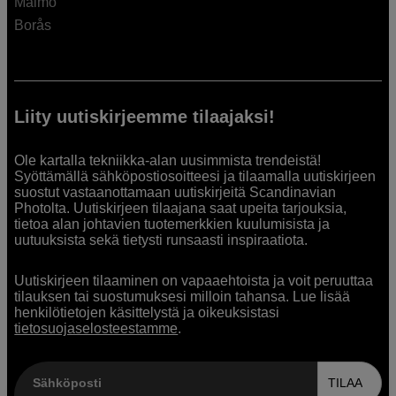
Malmö
Borås
Liity uutiskirjeemme tilaajaksi!
Ole kartalla tekniikka-alan uusimmista trendeistä!
Syöttämällä sähköpostiosoitteesi ja tilaamalla uutiskirjeen
suostut vastaanottamaan uutiskirjeitä Scandinavian
Photolta. Uutiskirjeen tilaajana saat upeita tarjouksia,
tietoa alan johtavien tuotemerkkien kuulumisista ja
uutuuksista sekä tietysti runsaasti inspiraatiota.
Uutiskirjeen tilaaminen on vapaaehtoista ja voit peruuttaa
tilauksen tai suostumuksesi milloin tahansa. Lue lisää
henkilötietojen käsittelystä ja oikeuksistasi
tietosuojaselosteestamme
.
Sähköposti
TILAA