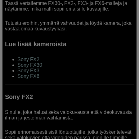
Tässä vertailemme FX30-, FX2-, FX3- ja FX6-malleja ja
näytämme, mikä malli sopii erilaisille kuvaajille.
Tutustu eroihin, ymmärrä vahvuudet ja löydä kamera, joka
vastaa omaa kuvaustyyliäsi.
Lue lisää kameroista
Sony FX2
Sony FX30
Sony FX3
Sony FX6
Sony FX2
Sinulle, joka haluat sekä valokuvausta että videokuvausta
ilman järjestelmän vaihtamista.
Sopii erinomaisesti sisällöntuottajille, jotka työskentelevät
sekä valokuvien että videoiden parissa, pienille tiimeille