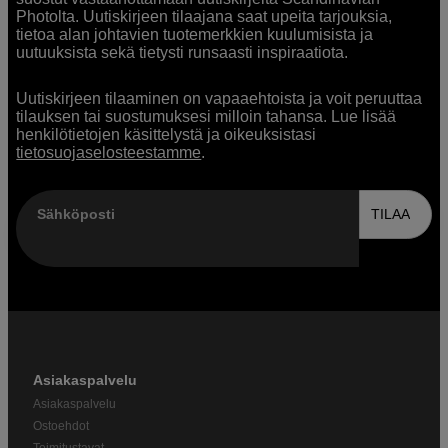
Photolta. Uutiskirjeen tilaajana saat upeita tarjouksia,
tietoa alan johtavien tuotemerkkien kuulumisista ja
uutuuksista sekä tietysti runsaasti inspiraatiota.
Uutiskirjeen tilaaminen on vapaaehtoista ja voit peruuttaa
tilauksen tai suostumuksesi milloin tahansa. Lue lisää
henkilötietojen käsittelystä ja oikeuksistasi
tietosuojaselosteestamme
.
Sähköposti
TILAA
Asiakaspalvelu
Asiakaspalvelu
Ostoehdot