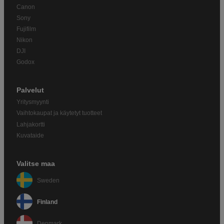
Canon
Sony
Fujifilm
Nikon
DJI
Godox
Palvelut
Yritysmyynti
Vaihtokaupat ja käytetyt tuotteet
Lahjakortti
Kuvataide
Valitse maa
Sweden
Finland
Denmark