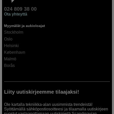
024 809 38 00
Ota yhteyttä
Myymälät ja aukioloajat
Stockholm
Oslo
Helsinki
København
Malmö
Borås
Liity uutiskirjeemme tilaajaksi!
Ole kartalla tekniikka-alan uusimmista trendeistä!
Syöttämällä sähköpostiosoitteesi ja tilaamalla uutiskirjeen
suostut vastaanottamaan uutiskirjeitä Scandinavian