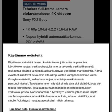
BACK TO WORK
Tehokas full-frame kamera
elokuvamaiseen 4K-videoon
Sony FX2 Body
4K 60p 10-bit 4:2:2 / 16-bit RAW
Nopea hybridi-automaattitarkennus:
627 pistettä
15 askeleen dynaaminen alue S-log3
Käytämme evästeitä
3 289
EUR
Käytämme evästeitä tietojen keräämiseen, jotta voimme parantaa
käyttökokemustasi verkkosivustollamme, analysoida verkkoliikennettä,
mukauttaa sisältöä ja näyttää asiaankuuluvaa yksilöllistä markkinointia. Nämä
evästeet sisältävät sekä omia että ulkopuolisten kumppaneidemme kuten
Googlen evästeitä, joiden kanssa jaamme tietoja markkinoinnin
personoimiseksi. Tavoitteemme on näyttää sinulle aina sitä sisältöä, josta olet
todella kiinnostunut, jotta saat parhaan mahdollisen ostokokemuksen
verkkokaupassa. Napsauttamalla "Hyväksyn" voimme jatkossakin tarjota
sinulle inspiraatiota ja henkilökohtaisia tarjouksia, jotka on räätälöity juuri
sinulle. Voit tietysti muuttaa asetuksiasi milloin tahansa.
Lue lisää siitä, kuinka käsittelemme