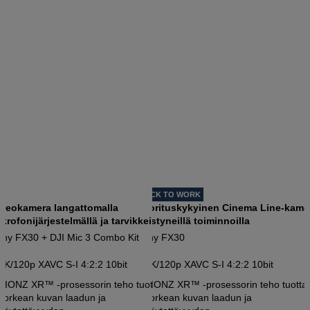
BACK TO WORK
ideokamera langattomalla
Suorituskykyinen Cinema Line-kame
krofonijärjestelmällä ja tarvikkeilla
edistyneillä toiminnoilla
ny FX30 + DJI Mic 3 Combo Kit
Sony FX30
4K/120p XAVC S-I 4:2:2 10bit
4K/120p XAVC S-I 4:2:2 10bit
BIONZ XR™ -prosessorin teho tuottaa
BIONZ XR™ -prosessorin teho tuotta
korkean kuvan laadun ja
korkean kuvan laadun ja