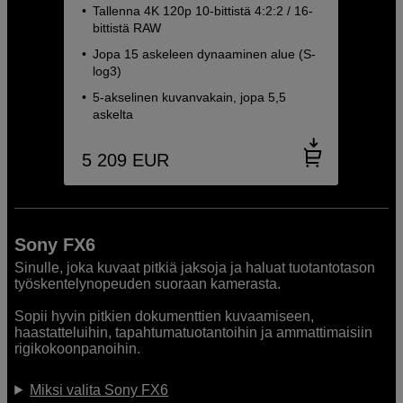
Tallenna 4K 120p 10-bittistä 4:2:2 / 16-
bittistä RAW
Jopa 15 askeleen dynaaminen alue (S-
log3)
5-akselinen kuvanvakain, jopa 5,5
askelta
5 209
EUR
Sony FX6
Sinulle, joka kuvaat pitkiä jaksoja ja haluat tuotantotason
työskentelynopeuden suoraan kamerasta.
Sopii hyvin pitkien dokumenttien kuvaamiseen,
haastatteluihin, tapahtumatuotantoihin ja ammattimaisiin
rigikokoonpanoihin.
Miksi valita Sony FX6