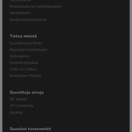
Toimitustavat
Reklamaatiot ja huoltotapaukset
Henkilötiedot
Muuta evästeasetuksia
Tietoa meistä
Scandinavian Photo
Myymälät & Aukioloajat
Historiamme
Avoimet työpaikat
Code of Conduct
Ilmiantajien Portaali
Suosittuja sivuja
SP Tykkää
SP Community
Käytetyt
Suositut tuotemerkit