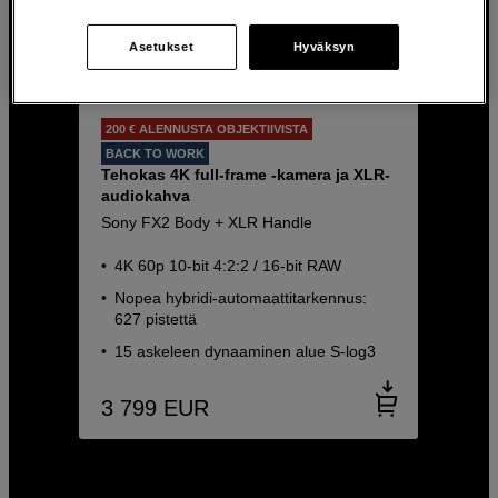
Asetukset
Hyväksyn
200 € ALENNUSTA OBJEKTIIVISTA
BACK TO WORK
Tehokas 4K full-frame -kamera ja XLR-
audiokahva
Sony FX2 Body + XLR Handle
4K 60p 10-bit 4:2:2 / 16-bit RAW
Nopea hybridi-automaattitarkennus:
627 pistettä
15 askeleen dynaaminen alue S-log3
3 799
EUR