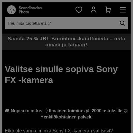
Hei, mitä tuotetta etsit?
Säästä 25 % JBL Boombox -kaiuttimista – osta
omasi jo tänään!
Valitse sinulle sopiva Sony
FX -kamera
🚚
Nopea toimitus
💨
Ilmainen toimitus yli 200€ ostoksille
🤝
Henkilökohtainen palvelu
Etkö ole varma, minkä Sony FX -kameran valitsisit?