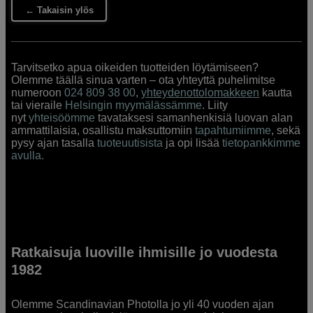
← Takaisin ylös
Tarvitsetko apua oikeiden tuotteiden löytämiseen?
Olemme täällä sinua varten – ota yhteyttä puhelimitse
numeroon
024 809 38 00
,
yhteydenottolomakkeen
kautta
tai vieraile
Helsingin myymälässämme
. Liity
nyt
yhteisöömme
tavataksesi samanhenkisiä luovan alan
ammattilaisia, osallistu maksuttomiin
tapahtumiimme
, sekä
pysy ajan tasalla
tuoteuutisista
ja opi lisää
tietopankkimme
avulla.
Ratkaisuja luoville ihmisille jo vuodesta
1982
Olemme Scandinavian Photolla jo yli 40 vuoden ajan