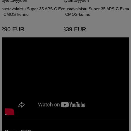
käytettävyyden
käytettävyyden
Taustavalaistu Super 35 APS-C Exmor
Taustavalaistu Super 35 APS-C Exmo
R CMOS-kenno
R CMOS-kenno
 290
EUR
2 339
EUR