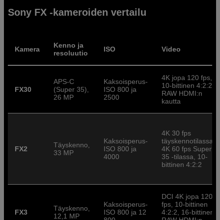
Sony FX -kameroiden vertailu
Kenno ja
Kamera
ISO
Video
resoluutio
4K jopa 120 fps,
APS-C
Kaksoisperus-
10-bittinen 4:2:2,
FX30
(Super 35),
ISO 800 ja
RAW HDMI:n
26 MP
2500
kautta
4K 30 fps
Kaksoisperus-
täyskennotilassa,
Täyskenno,
FX2
ISO 800 ja
4K 60 fps Super
33 MP
4000
35 -tilassa, 10-
bittinen 4:2:2
DCI 4K jopa 120
Kaksoisperus-
fps, 10-bittinen
Täyskenno,
FX3
ISO 800 ja 12
4:2:2, 16-bittinen
12,1 MP
800
RAW HDMI:n