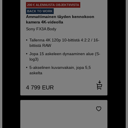
200 € ALENNUSTA OBJEKTIIVISTA
BACK TO WORK
Ammattimainen täyden kennokoon
kamera 4K-videolla
Sony FX3A Body
Tallenna 4K 120p 10-bittistä 4:2:2 / 16-
bittistä RAW
Jopa 15 askeleen dynaaminen alue (S-
log3)
5-akselinen kuvanvakain, jopa 5,5
askelta
4 799
EUR