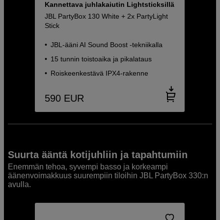
Kannettava juhlakaiutin Lightsticksillä
JBL PartyBox 130 White + 2x PartyLight
Stick
JBL-ääni AI Sound Boost -tekniikalla
15 tunnin toistoaika ja pikalataus
Roiskeenkestävä IPX4-rakenne
590
EUR
Suurta ääntä kotijuhliin ja tapahtumiin
Enemmän tehoa, syvempi basso ja korkeampi
äänenvoimakkuus suurempiin tiloihin JBL PartyBox 330:n
avulla.