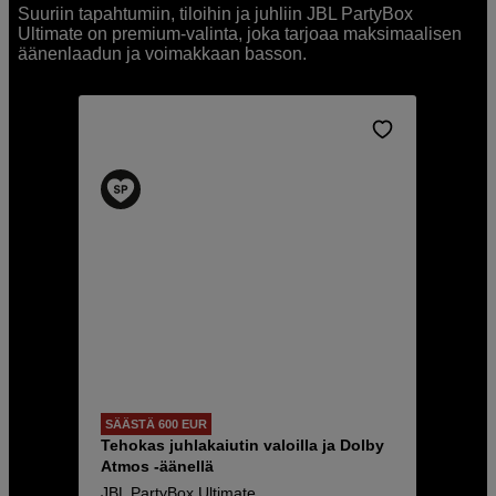
Suuriin tapahtumiin, tiloihin ja juhliin JBL PartyBox
Ultimate on premium-valinta, joka tarjoaa maksimaalisen
äänenlaadun ja voimakkaan basson.
SÄÄSTÄ 600 EUR
Tehokas juhlakaiutin valoilla ja Dolby
Atmos -äänellä
JBL PartyBox Ultimate