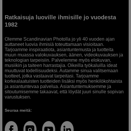
Ratkaisuja luoville ihmisille jo vuodesta
1982
Olemme Scandinavian Photolla jo yli 40 vuoden ajan
auttaneet luovia ihmisiä toteuttamaan visioitaan.
Tarjoamme inspiraatiota, asiantuntemusta ja tuotteita
muun muassa valokuvauksen, äänen, videokuvauksen ja
teknologian tarpeisiin. Palvelemme myös elokuvan,
musiikin ja taiteen harrastajia. Oikeilla työkaluilla ideat
muuttuvat todellisuudeksi. Autamme sinua valitsemaan
tuotteet, jotka vastaavat tarpeitasi. Tarjoamme
korkealaatuisten tuotteiden lisäksi myös henkilökohtaista
ja asiantuntevaa palvelua. Asiantuntemuksemme ja
sitoutumisemme takaavat, että löydät juuri sinulle sopivan
varustuksen.
Seuraa meitä: