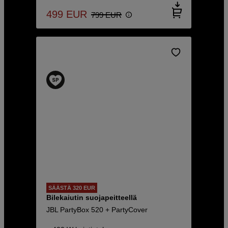
499
EUR
799
EUR
SÄÄSTÄ 320 EUR
Bilekaiutin suojapeitteellä
JBL PartyBox 520 + PartyCover