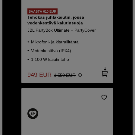
SÄÄSTÄ 610 EUR
Tehokas juhlakaiutin, jossa
vedenkestävä kaiutinsuoja
JBL PartyBox Ultimate + PartyCover
Mikrofoni- ja kitaraliitäntä
Vedenkestävä (IPX4)
1 100 W kaiutinteho
949
EUR
1 559
EUR