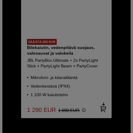
SÄÄSTÄ 600 EUR
Bilekaiutin, vedenpitävä suojaus,
valosauvat ja valokeila
JBL PartyBox Ultimate + 2x PartyLight
Stick + PartyLight Beam + PartyCover
Mikrofoni- ja kitaraliitäntä
Vedenkestävä (IPX4)
1 100 W kaiutinteho
1 290
EUR
1 890
EUR