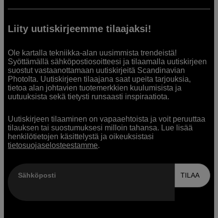
Liity uutiskirjeemme tilaajaksi!
Ole kartalla tekniikka-alan uusimmista trendeistä!
Syöttämällä sähköpostiosoitteesi ja tilaamalla uutiskirjeen
suostut vastaanottamaan uutiskirjeitä Scandinavian
Photolta. Uutiskirjeen tilaajana saat upeita tarjouksia,
tietoa alan johtavien tuotemerkkien kuulumisista ja
uutuuksista sekä tietysti runsaasti inspiraatiota.
Uutiskirjeen tilaaminen on vapaaehtoista ja voit peruuttaa
tilauksen tai suostumuksesi milloin tahansa. Lue lisää
henkilötietojen käsittelystä ja oikeuksistasi
tietosuojaselosteestamme
.
Sähköposti
TILAA