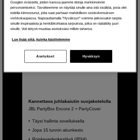
Googlen evästeitä, joiden kanssa jaamme tietoja markkinoinnin
personoimiseksi. Tavoitteemme on näyttää sinulle aina sitä sisältöä, josta olet
todella kiinnostunut, jotta saat parhaan mahdollisen ostokokemuksen
verkkokaupassa. Napsauttamalla "Hyväksyn" voimme jatkossakin tarjota
sinulle inspiraatiota ja henkilökohtaisia tarjouksia, jotka on räätälöity juuri
sinulle. Voit tietysti muuttaa asetuksiasi milloin tahansa.
Lue lisää siitä, kuinka käsittelemme
Asetukset
Hyväksyn
Kannettava juhlakaiutin suojakotelolla
JBL PartyBox Encore 2 + PartyCover
Täysi hallinta sovelluksella
Jopa 15 tunnin akunkesto
Roiskevedenkestävä (IPX4)