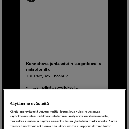
Kannettava juhlakaiutin langattomalla
mikrofonilla
JBL PartyBox Encore 2
Täysi hallinta sovelluksella
Jopa 15 tunnin akunkesto
Käytämme evästeitä
Roiskevedenkestävä (IPX4)
Käytämme evästeitä tietojen keräämiseen, jotta voimme parantaa
käyttökokemustasi verkkosivustollamme, analysoida verkkoliikennettä,
349
EUR
mukauttaa sisältöä ja näyttää asiaankuuluvaa yksilöllistä markkinointia. Nämä
evästeet sisältävät sekä omia että ulkopuolisten kumppaneidemme kuten