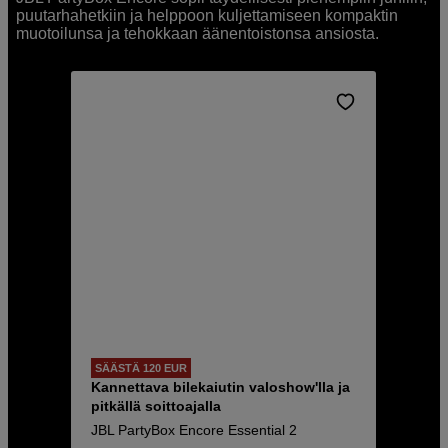
puutarhahetkiin ja helppoon kuljettamiseen kompaktin
muotoilunsa ja tehokkaan äänentoistonsa ansiosta.
SÄÄSTÄ 120 EUR
Kannettava bilekaiutin valoshow'lla ja
pitkällä soittoajalla
JBL PartyBox Encore Essential 2