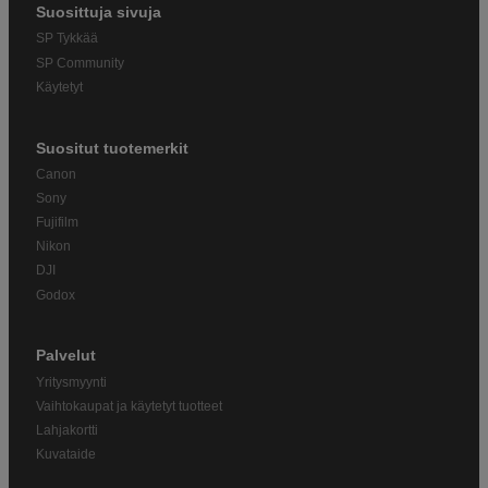
Suosittuja sivuja
SP Tykkää
SP Community
Käytetyt
Suositut tuotemerkit
Canon
Sony
Fujifilm
Nikon
DJI
Godox
Palvelut
Yritysmyynti
Vaihtokaupat ja käytetyt tuotteet
Lahjakortti
Kuvataide