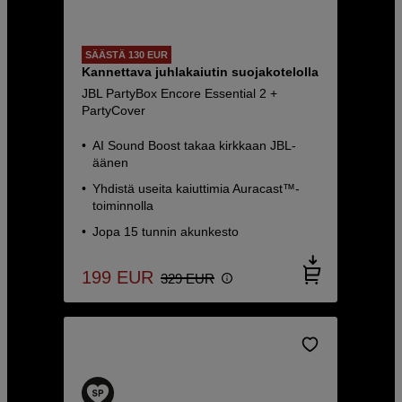
SÄÄSTÄ 130 EUR
Kannettava juhlakaiutin suojakotelolla
JBL PartyBox Encore Essential 2 +
PartyCover
AI Sound Boost takaa kirkkaan JBL-
äänen
Yhdistä useita kaiuttimia Auracast™-
toiminnolla
Jopa 15 tunnin akunkesto
199
EUR
329
EUR