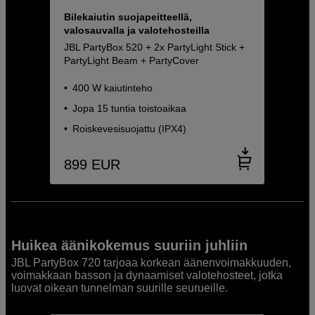
Bilekaiutin suojapeitteellä,
valosauvalla ja valotehosteilla
JBL PartyBox 520 + 2x PartyLight Stick +
PartyLight Beam + PartyCover
400 W kaiutinteho
Jopa 15 tuntia toistoaikaa
Roiskevesisuojattu (IPX4)
899
EUR
Huikea äänikokemus suuriin juhliin
JBL PartyBox 720 tarjoaa korkean äänenvoimakkuuden,
voimakkaan basson ja dynaamiset valotehosteet, jotka
luovat oikean tunnelman suurille seurueille.