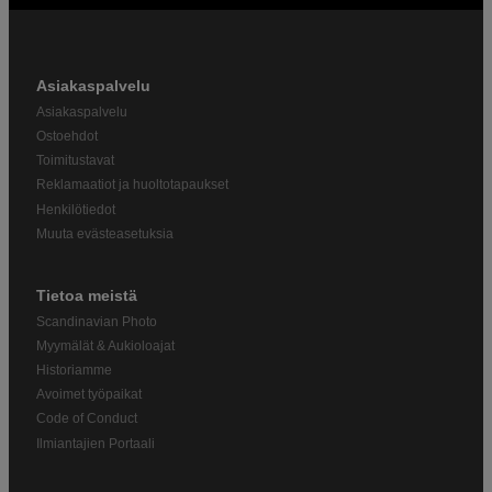
Asiakaspalvelu
Asiakaspalvelu
Ostoehdot
Toimitustavat
Reklamaatiot ja huoltotapaukset
Henkilötiedot
Muuta evästeasetuksia
Tietoa meistä
Scandinavian Photo
Myymälät & Aukioloajat
Historiamme
Avoimet työpaikat
Code of Conduct
Ilmiantajien Portaali