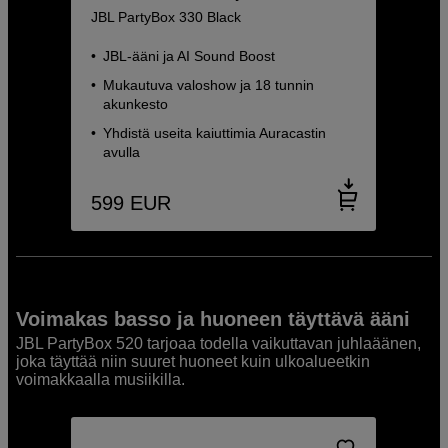
JBL PartyBox 330 Black
JBL-ääni ja AI Sound Boost
Mukautuva valoshow ja 18 tunnin
akunkesto
Yhdistä useita kaiuttimia Auracastin
avulla
599
EUR
Voimakas basso ja huoneen täyttävä ääni
JBL PartyBox 520 tarjoaa todella vaikuttavan juhlaäänen,
joka täyttää niin suuret huoneet kuin ulkoalueetkin
voimakkaalla musiikilla.