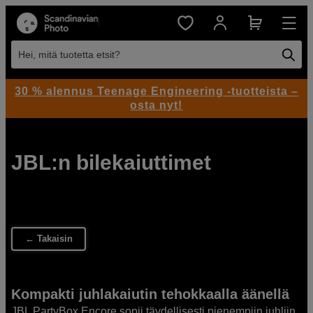
Hei, mitä tuotetta etsit?
30 % alennus Teenage Engineering -tuotteista –
osta nyt!
JBL:n bilekaiuttimet
← Takaisin
Kompakti juhlakaiutin tehokkaalla äänellä
JBL PartyBox Encore sopii täydellisesti pienempiin juhliin,