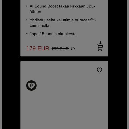
AI Sound Boost takaa kirkkaan JBL-
äänen
Yhdistä useita kaiuttimia Auracast™-
toiminnolla
Jopa 15 tunnin akunkesto
179
EUR
299
EUR