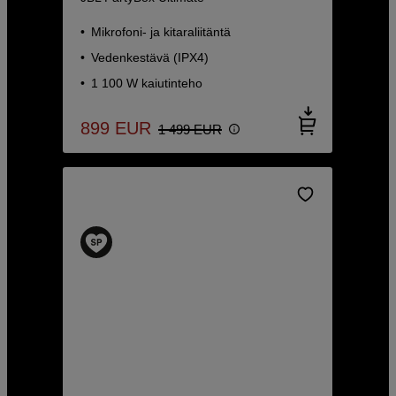
Mikrofoni- ja kitaraliitäntä
Vedenkestävä (IPX4)
1 100 W kaiutinteho
899
EUR
1 499
EUR