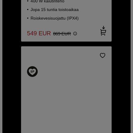
400 W kaiutinteho
Jopa 15 tuntia toistoaikaa
Roiskevesisuojattu (IPX4)
549
EUR
869
EUR