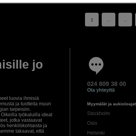
1
...
...
isille jo
024 809 38 00
Ota yhteyttä
eet luovia ihmisiä
emusta ja tuotteita muun
Myymälät ja aukioloajat
an tarpeisiin.
Stockholm
ikeilla työkaluilla ideat
eet, jotka vastaavat
Oslo
yös henkilökohtaista ja
semme takaavat, että
Helsinki