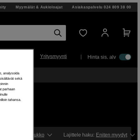
ity
Myymälät & Aukioloajat
Asiakaspalvelu
024 809 38 00
Yritysmyynti
Hinta sis. alv
e, analysoida
änään!
sisältävät sekä
oinnin
aat parhaan
nulle
milloin tahansa.
Näytä:
Ruudukko
Lajittele haku
:
Eniten myydyt