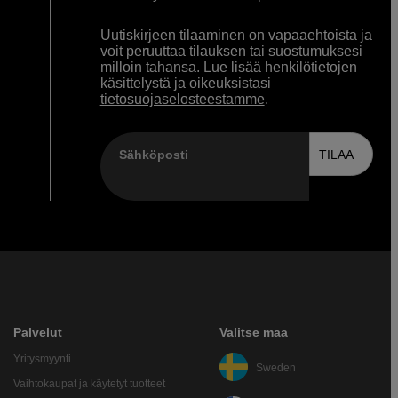
Uutiskirjeen tilaaminen on vapaaehtoista ja
voit peruuttaa tilauksen tai suostumuksesi
milloin tahansa. Lue lisää henkilötietojen
käsittelystä ja oikeuksistasi
tietosuojaselosteestamme
.
Sähköposti
TILAA
Palvelut
Valitse maa
Yritysmyynti
Sweden
Vaihtokaupat ja käytetyt tuotteet