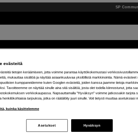
SP Commun
Tuotemerkit
Tietopankki
Inspiroidu
Tapahtumat
 evästeitä
steitä tietojen keräämiseen, jotta voimme parantaa käyttökokemustasi verkkosivustollamm
ä 25 % JBL Boombox -kaiuttimista – osta omasi jo t
että, mukauttaa sisältöä ja näyttää asiaankuuluvaa yksilöllistä markkinointia. Nämä evästeet 
kopuolisten kumppaneidemme kuten Googlen evästeitä, joiden kanssa jaamme tietoja markkin
si. Tavoitteemme on näyttää sinulle aina sitä sisältöä, josta olet todella kiinnostunut, jotta s
ostokokemuksen verkkokaupassa. Napsauttamalla "Hyväksyn" voimme jatkossakin tarjota si
ja henkilökohtaisia tarjouksia, jotka on räätälöity juuri sinulle. Voit tietysti muuttaa asetuksiasi 
iitä, kuinka käsittelemme
Asetukset
Hyväksyn
tetta