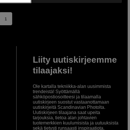
1
Liity uutiskirjeemme
tilaajaksi!
Ole kartalla tekniikka-alan uusimmista
trendeistä! Syöttämällä
sähköpostiosoitteesi ja tilaamalla
uutiskirjeen suostut vastaanottamaan
uutiskirjeitä Scandinavian Photolta.
Uutiskirjeen tilaajana saat upeita
tarjouksia, tietoa alan johtavien
tuotemerkkien kuulumisista ja uutuuksista
sekä tietysti runsaasti inspiraatiota.