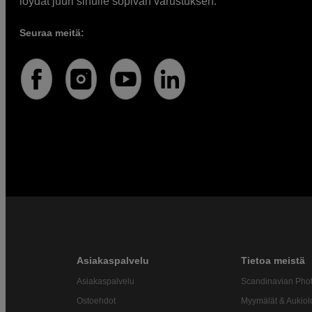
löydät juuri sinulle sopivan varustuksen.
Seuraa meitä:
Asiakaspalvelu
Tietoa meistä
Asiakaspalvelu
Scandinavian Pho
Ostoehdot
Myymälät & Aukiol