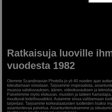
Ratkaisuja luoville ihm
vuodesta 1982
Olemme Scandinavian Photolla jo yli 40 vuoden ajan auttan
toteuttamaan visioitaan. Tarjoamme inspiraatiota, asiantunt
muassa valokuvauksen, äänen, videokuvauksen ja teknologi
Palvelemme myös elokuvan, musiikin ja taiteen harrastajia. O
muuttuvat todellisuudeksi. Autamme sinua valitsemaan tuott
tarpeitasi. Tarjoamme korkealaatuisten tuotteiden lisäksi m
asiantuntevaa palvelua. Asiantuntemuksemme ja sitoutumi