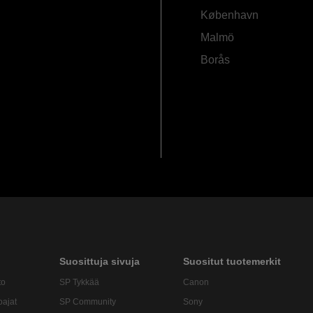
København
Malmö
Borås
Suosittuja sivuja
Suositut tuotemerkit
to
SP Tykkää
Canon
oajat
SP Community
Sony