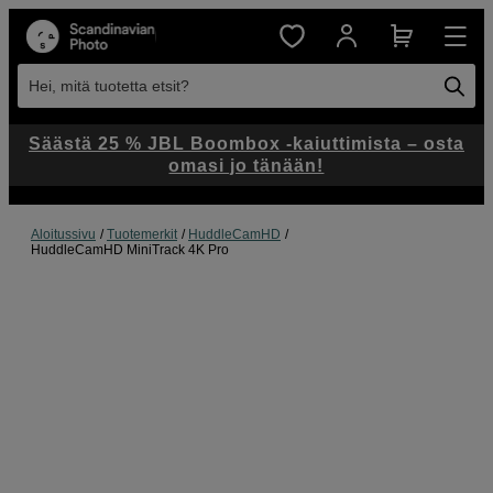
Hei, mitä tuotetta etsit?
Säästä 25 % JBL Boombox -kaiuttimista – osta
omasi jo tänään!
Aloitussivu
Tuotemerkit
HuddleCamHD
HuddleCamHD MiniTrack 4K Pro