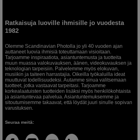
Ratkaisuja luoville ihmisille jo vuodesta
1982
Olemme Scandinavian Photolla jo yli 40 vuoden ajan
auttaneet luovia ihmisiä toteuttamaan visioitaan.
Tarjoamme inspiraatiota, asiantuntemusta ja tuotteita
muun muassa valokuvauksen, äänen, videokuvauksen ja
teknologian tarpeisiin. Palvelemme myös elokuvan,
musiikin ja taiteen harrastajia. Oikeilla työkaluilla ideat
muuttuvat todellisuudeksi. Autamme sinua valitsemaan
tuotteet, jotka vastaavat tarpeitasi. Tarjoamme
korkealaatuisten tuotteiden lisäksi myös henkilökohtaista
ja asiantuntevaa palvelua. Asiantuntemuksemme ja
sitoutumisemme takaavat, että löydät juuri sinulle sopivan
varustuksen.
Seuraa meitä: