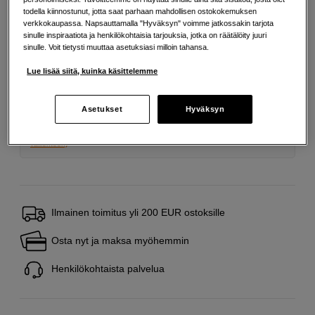
todella kiinnostunut, jotta saat parhaan mahdollisen ostokokemuksen
verkkokaupassa. Napsauttamalla "Hyväksyn" voimme jatkossakin tarjota
Maksa Svea-erämaksulla
sinulle inspiraatiota ja henkilökohtaisia tarjouksia, jotka on räätälöity juuri
sinulle. Voit tietysti muuttaa asetuksiasi milloin tahansa.
Esimerkki: 36 kk, 9 EUR/kk, yhteensä 329 EUR, todellinen vuosikorko
19,07 %
Lue lisää siitä, kuinka käsittelemme
Avausmaksu 5 EUR, laskutusmaksu 0 EUR/kk lisäksi
Lainaaminen maksaa!
Jos et pysty maksamaan velkaa ajoissa, saatat
Asetukset
Hyväksyn
saada maksuhäiriömerkinnän. Se voi vaikeuttaa asunnon vuokraamista,
liittymien tekemistä ja uusien lainojen saamista. Apua saat kuntasi talous- ja
velkaneuvonnasta. Yhteystiedot löydät sivulta
kkv.fi (avautuu uuteen
välilehteen)
Ilmainen toimitus yli 200 EUR ostoksille
Osta nyt ja maksa myöhemmin
Henkilökohtaista palvelua