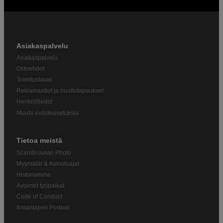
Asiakaspalvelu
Asiakaspalvelu
Ostoehdot
Toimitustavat
Reklamaatiot ja huoltotapaukset
Henkilötiedot
Muuta evästeasetuksia
Tietoa meistä
Scandinavian Photo
Myymälät & Aukioloajat
Historiamme
Avoimet työpaikat
Code of Conduct
Ilmiantajien Portaali