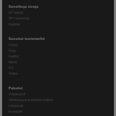
Suosittuja sivuja
SP Tykkää
SP Community
Käytetyt
Suositut tuotemerkit
Canon
Sony
Fujifilm
Nikon
DJI
Godox
Palvelut
Yritysmyynti
Vaihtokaupat ja käytetyt tuotteet
Lahjakortti
Kuvataide