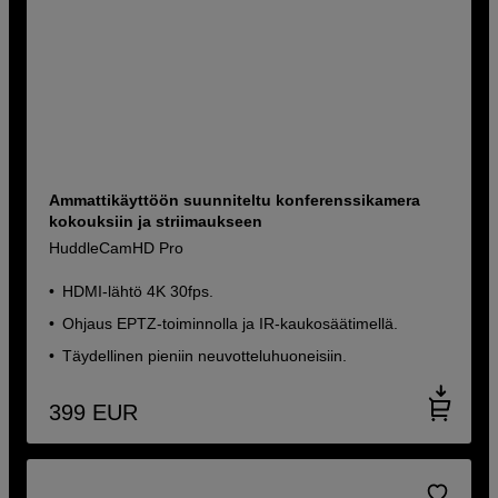
Ammattikäyttöön suunniteltu konferenssikamera
kokouksiin ja striimaukseen
HuddleCamHD Pro
HDMI-lähtö 4K 30fps.
Ohjaus EPTZ-toiminnolla ja IR-kaukosäätimellä.
Täydellinen pieniin neuvotteluhuoneisiin.
399
EUR