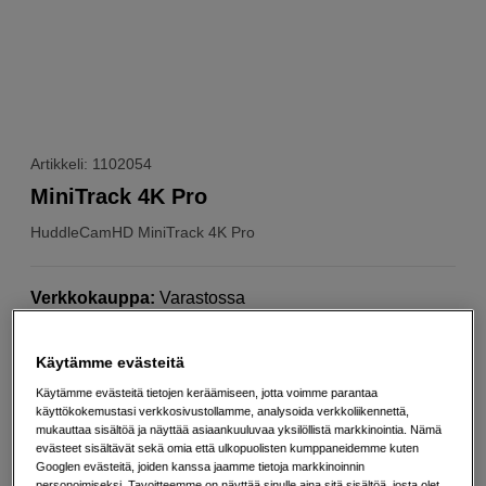
Artikkeli: 1102054
MiniTrack 4K Pro
HuddleCamHD
MiniTrack 4K Pro
Verkkokauppa
:
Varastossa
Helsingin myymälä
:
Varastotilanne
Käytämme evästeitä
259
EUR
Käytämme evästeitä tietojen keräämiseen, jotta voimme parantaa
käyttökokemustasi verkkosivustollamme, analysoida verkkoliikennettä,
mukauttaa sisältöä ja näyttää asiaankuuluvaa yksilöllistä markkinointia. Nämä
Määrä
evästeet sisältävät sekä omia että ulkopuolisten kumppaneidemme kuten
Lisää ostoskoriin
Googlen evästeitä, joiden kanssa jaamme tietoja markkinoinnin
personoimiseksi. Tavoitteemme on näyttää sinulle aina sitä sisältöä, josta olet