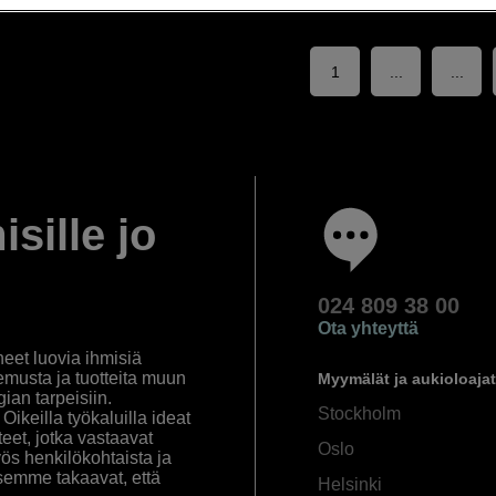
1
...
...
isille jo
024 809 38 00
Ota yhteyttä
eet luovia ihmisiä
emusta ja tuotteita muun
Myymälät ja aukioloajat
an tarpeisiin.
Stockholm
ikeilla työkaluilla ideat
eet, jotka vastaavat
Oslo
yös henkilökohtaista ja
semme takaavat, että
Helsinki