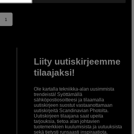
1
Liity uutiskirjeemme
tilaajaksi!
Ole kartalla tekniikka-alan uusimmista
trendeistä! Syöttämällä
sähköpostiosoitteesi ja tilaamalla
uutiskirjeen suostut vastaanottamaan
uutiskirjeitä Scandinavian Photolta.
Uutiskirjeen tilaajana saat upeita
tarjouksia, tietoa alan johtavien
tuotemerkkien kuulumisista ja uutuuksista
sekä tietysti runsaasti inspiraatiota.