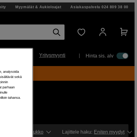
ity
Myymälät & Aukioloajat
Asiakaspalvelu
024 809 38 00
Yritysmyynti
Hinta sis. alv
e, analysoida
ti!
sisältävät sekä
oinnin
aat parhaan
nulle
milloin tahansa.
Näytä:
Ruudukko
Lajittele haku
:
Eniten myydyt