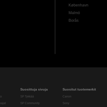
København
Malmö
Borås
Suosittuja sivuja
Suositut tuotemerkit
to
SP Tykkää
Canon
oajat
SP Community
Sony