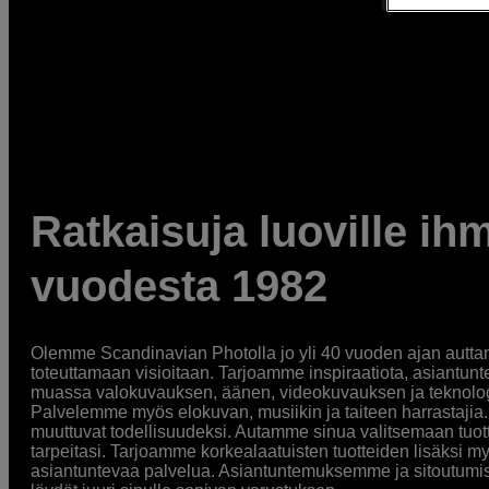
Ratkaisuja luoville ihm
vuodesta 1982
Olemme Scandinavian Photolla jo yli 40 vuoden ajan auttan
toteuttamaan visioitaan. Tarjoamme inspiraatiota, asiantunt
muassa valokuvauksen, äänen, videokuvauksen ja teknologi
Palvelemme myös elokuvan, musiikin ja taiteen harrastajia. O
muuttuvat todellisuudeksi. Autamme sinua valitsemaan tuott
tarpeitasi. Tarjoamme korkealaatuisten tuotteiden lisäksi m
asiantuntevaa palvelua. Asiantuntemuksemme ja sitoutumi