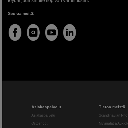
löydät juuri sinulle sopivan varustuksen.
Seuraa meitä:
Asiakaspalvelu
Tietoa meistä
Asiakaspalvelu
Scandinavian Pho
Ostoehdot
Myymälät & Aukiol