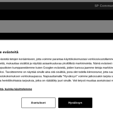
SP Commun
Tuotemerkit
Tietopankki
Inspiroidu
Tapahtumat
 evästeitä
steitä tietojen keräämiseen, jotta voimme parantaa käyttökokemustasi verkkosivustollamm
 % alennusta teenage engineering -tuotteista – 7.8. as
että, mukauttaa sisältöä ja näyttää asiaankuuluvaa yksilöllistä markkinointia. Nämä evästeet 
kopuolisten kumppaneidemme kuten Googlen evästeitä, joiden kanssa jaamme tietoja markkin
si. Tavoitteemme on näyttää sinulle aina sitä sisältöä, josta olet todella kiinnostunut, jotta s
ostokokemuksen verkkokaupassa. Napsauttamalla "Hyväksyn" voimme jatkossakin tarjota si
ja henkilökohtaisia tarjouksia, jotka on räätälöity juuri sinulle. Voit tietysti muuttaa asetuksiasi 
iitä, kuinka käsittelemme
Asetukset
Hyväksyn
tetta