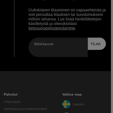
Uutiskirjeen tilaaminen on vapaaehtoista ja
voit peruuttaa tilauksen tai suostumuksesi
milloin tahansa. Lue lisää henkilötietojen
käsittelystä ja oikeuksistasi
tietosuojaselosteestamme
.
Sähköposti
TILAA
Palvelut
Valitse maa
Yritysmyynti
Sweden
Vaihtokaupat ja käytetyt tuotteet