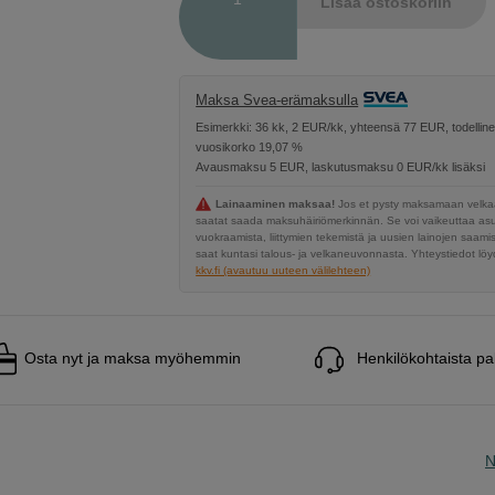
Lisää ostoskoriin
Maksa Svea-erämaksulla
Esimerkki: 36 kk, 2 EUR/kk, yhteensä 77 EUR, todellin
vuosikorko 19,07 %
Avausmaksu 5 EUR, laskutusmaksu 0 EUR/kk lisäksi
Lainaaminen maksaa!
Jos et pysty maksamaan velkaa
saatat saada maksuhäiriömerkinnän. Se voi vaikeuttaa a
vuokraamista, liittymien tekemistä ja uusien lainojen saami
saat kuntasi talous- ja velkaneuvonnasta. Yhteystiedot löyd
kkv.fi (avautuu uuteen välilehteen)
Osta nyt ja maksa myöhemmin
Henkilökohtaista pa
N