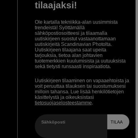
tilaajaksi!
Ole kartalla tekniikka-alan uusimmista
trendeistä! Syöttämällä
sähköpostiosoitteesi ja tilaamalla
uutiskirjeen suostut vastaanottamaan
uutiskirjeitä Scandinavian Photolta.
Uutiskirjeen tilaajana saat upeita
tarjouksia, tietoa alan johtavien
tuotemerkkien kuulumisista ja uutuuksista
sekä tietysti runsaasti inspiraatiota.
Uutiskirjeen tilaaminen on vapaaehtoista ja
voit peruuttaa tilauksen tai suostumuksesi
milloin tahansa. Lue lisää henkilötietojen
käsittelystä ja oikeuksistasi
tietosuojaselosteestamme
.
Sähköposti
TILAA