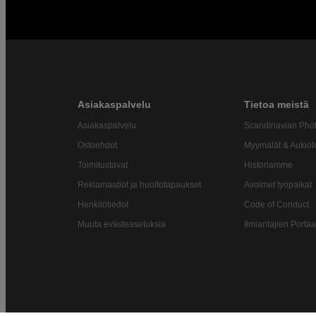
Asiakaspalvelu
Tietoa meistä
Asiakaspalvelu
Scandinavian Pho
Ostoehdot
Myymälät & Aukiol
Toimitustavat
Historiamme
Reklamaatiot ja huoltotapaukset
Avoimet työpaikat
Henkilötiedot
Code of Conduct
Muuta evästeasetuksia
Ilmiantajien Portaa