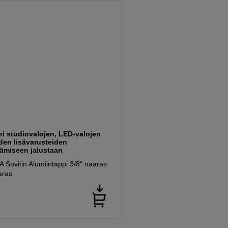
ri studiovalojen, LED-valojen
den lisävarusteiden
tämiseen jalustaan
Sovitin Alumiintappi 3/8" naaras
aras