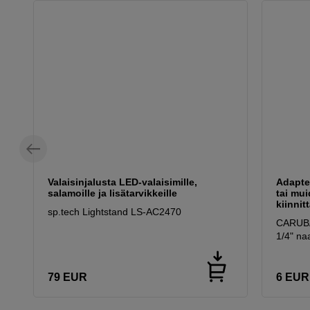
Valaisinjalusta LED-valaisimille,
Adapte
salamoille ja lisätarvikkeille
tai mui
kiinnit
sp.tech Lightstand LS-AC2470
CARUBA 
1/4" na
79
EUR
6
EUR