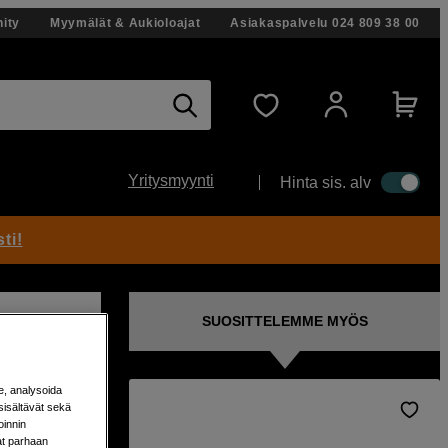
ity
Myymälät & Aukioloajat
Asiakaspalvelu
024 809 38 00
Yritysmyynti
Hinta sis. alv
ti!
SUOSITTELEMME MYÖS
e, analysoida
sisältävät sekä
oinnin
austa
aat parhaan