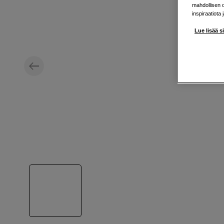
mahdollisen 
inspiraatiota 
Lue lisää s