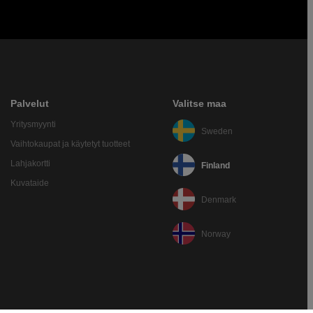
Palvelut
Valitse maa
Yritysmyynti
Sweden
Vaihtokaupat ja käytetyt tuotteet
Lahjakortti
Finland
Kuvataide
Denmark
Norway