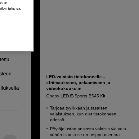
ssä
nulle
milloin tahansa.
tettu
osteen
LED-valaisin tietokoneelle –
striimaukseen, pelaamiseen ja
lluksella
videokokouksiin
Godox LED E-Sports ES45 Kit
Tarjoaa tyylikkään ja tasaisen
valaistuksen, kun olet tietokoneen
edessä
Pöytäjalustan ansiosta valaisin vie vain
vähän tilaa ja se on helppo asentaa