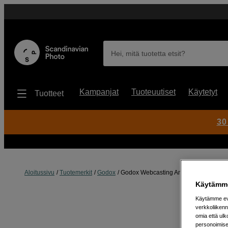
Hei, mitä tuotetta etsit?
Kampanjat
Tuoteuutiset
Käytetyt
Tuotteet
30
Aloitussivu
Tuotemerkit
Godox
Godox Webcasting Ambient Light CL1
Käytämme
Käytämme evä
verkkoliikenn
omia että ul
personoimisek