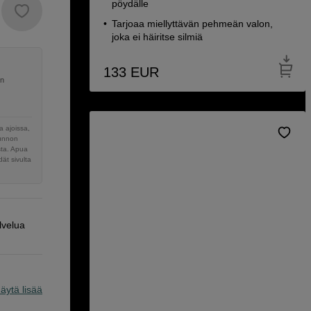
pöydälle
Tarjoaa miellyttävän pehmeän valon,
joka ei häiritse silmiä
133
EUR
en
 ajoissa,
sunnon
sta. Apua
ät sivulta
lvelua
äytä lisää