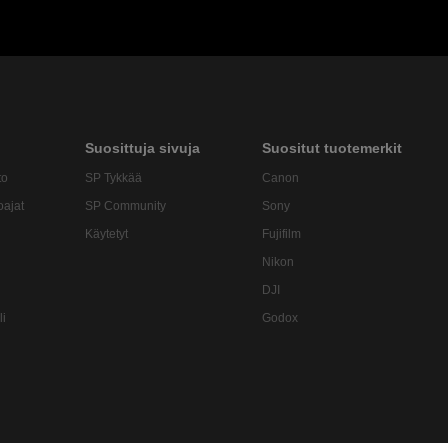
Suosittuja sivuja
Suositut tuotemerkit
to
SP Tykkää
Canon
oajat
SP Community
Sony
Käytetyt
Fujifilm
Nikon
DJI
li
Godox