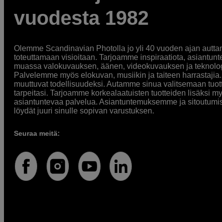
vuodesta 1982
Olemme Scandinavian Photolla jo yli 40 vuoden ajan auttan
toteuttamaan visioitaan. Tarjoamme inspiraatiota, asiantunt
muassa valokuvauksen, äänen, videokuvauksen ja teknologi
Palvelemme myös elokuvan, musiikin ja taiteen harrastajia. O
muuttuvat todellisuudeksi. Autamme sinua valitsemaan tuott
tarpeitasi. Tarjoamme korkealaatuisten tuotteiden lisäksi m
asiantuntevaa palvelua. Asiantuntemuksemme ja sitoutumi
löydät juuri sinulle sopivan varustuksen.
Seuraa meitä: