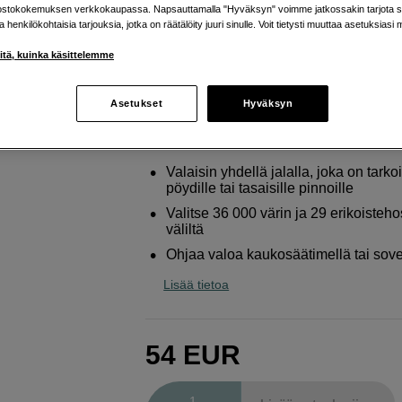
web-, live- & TikTok-lähetyksi
ostokokemuksen verkkokaupassa. Napsauttamalla "Hyväksyn" voimme jatkossakin tarjota si
ja henkilökohtaisia tarjouksia, jotka on räätälöity juuri sinulle. Voit tietysti muuttaa asetuksiasi 
Godox
Webcasting Ambient Light CL10
iitä, kuinka käsittelemme
Verkkokauppa
:
Ei saatavilla
Asetukset
Hyväksyn
Helsingin myymälä
:
Varastotilanne
Valaisin yhdellä jalalla, joka on tarkoi
pöydille tai tasaisille pinnoille
Valitse 36 000 värin ja 29 erikoisteh
väliltä
Ohjaa valoa kaukosäätimellä tai sove
Lisää tietoa
54
EUR
Määrä