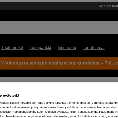
SP Commun
Tuotemerkit
Tietopankki
Inspiroidu
Tapahtumat
 % alennusta teenage engineering -tuotteista – 7.8. as
0
 evästeitä
steitä tietojen keräämiseen, jotta voimme parantaa käyttökokemustasi verkkosivustollamm
Artikkeli: 1050962
että, mukauttaa sisältöä ja näyttää asiaankuuluvaa yksilöllistä markkinointia. Nämä evästeet 
kopuolisten kumppaneidemme kuten Googlen evästeitä, joiden kanssa jaamme tietoja markkin
RGB-LED-valaisin – valaise t
si. Tavoitteemme on näyttää sinulle aina sitä sisältöä, josta olet todella kiinnostunut, jotta s