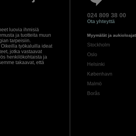
024 809 38 00
Ota yhteyttä
eet luovia ihmisiä
emusta ja tuotteita muun
Myymälät ja aukioloajat
an tarpeisiin.
Stockholm
ikeilla työkaluilla ideat
eet, jotka vastaavat
Oslo
yös henkilökohtaista ja
semme takaavat, että
Helsinki
København
Malmö
Borås