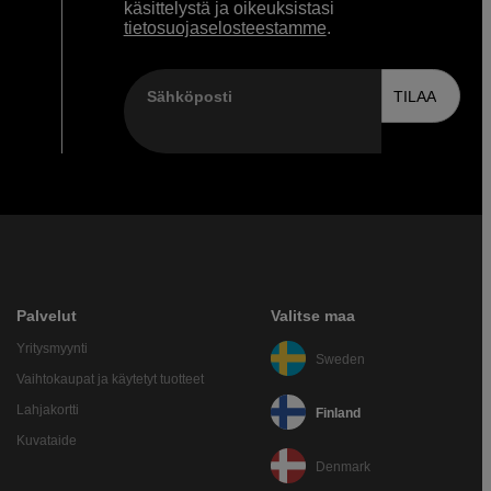
käsittelystä ja oikeuksistasi
tietosuojaselosteestamme
.
Sähköposti
TILAA
Palvelut
Valitse maa
Yritysmyynti
Sweden
Vaihtokaupat ja käytetyt tuotteet
Lahjakortti
Finland
Kuvataide
Denmark