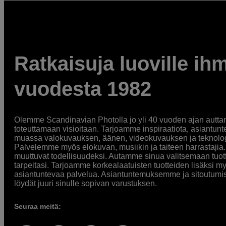
Ratkaisuja luoville ihm
vuodesta 1982
Olemme Scandinavian Photolla jo yli 40 vuoden ajan auttan
toteuttamaan visioitaan. Tarjoamme inspiraatiota, asiantunt
muassa valokuvauksen, äänen, videokuvauksen ja teknologi
Palvelemme myös elokuvan, musiikin ja taiteen harrastajia. O
muuttuvat todellisuudeksi. Autamme sinua valitsemaan tuott
tarpeitasi. Tarjoamme korkealaatuisten tuotteiden lisäksi m
asiantuntevaa palvelua. Asiantuntemuksemme ja sitoutumi
löydät juuri sinulle sopivan varustuksen.
Seuraa meitä: