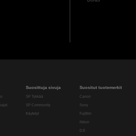
Suosittuja sivuja
Suositut tuotemerkit
to
SP Tykkää
Canon
oajat
SP Community
Sony
Käytetyt
Fujifilm
Nikon
DJI