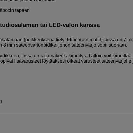
ftboxin tapaan
tudiosalaman tai LED-valon kanssa
iosalamaan (poikkeuksena tietyt Elinchrom-mallit, joissa on 7 m
 8 mm sateenvarjonpidike, johon sateenvarjo sopii suoraan.
idikkeen, jossa on salamakenkäkiinnitys. Tällöin voit kiinnittää
pivat lisävarusteet löytääksesi oikeat varusteet sateenvarjolle 
m