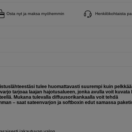
Osta nyt ja maksa myöhemmin
Henkilökohtaista pa
stuslähteestäsi tulee huomattavasti suurempi kuin pelkkää
arjo tarjoaa laajan hajotusalueen, jonka avulla voit kuvata
hteellä. Mukana tulevalla diffuusorikankaalla voit tehdä
man – saat sateenvarjon ja softboxin edut samassa paketi
asaisesti jakautuvan valon