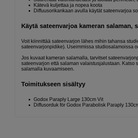
Kätevä kuljettaa ja nopea koota
Diffuusorikankaan avulla käytät sateenvarjoa so
Käytä sateenvarjoa kameran salaman, s
Voit kiinnittää sateenvarjon lähes mihin tahansa stud
sateenvarjonpidike). Useimmissa studiosalamoissa on
Jos kuvaat kameran salamalla, tarvitset sateenvarjonp
sateenvarjon että salaman valaistusjalustaan. Katso so
salamalla kuvaamiseen.
Toimitukseen sisältyy
Godox Paraply Large 130cm Vit
Diffusorduk för Godox Parabolisk Paraply 130c