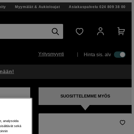
ity
Myymälät & Aukioloajat
Asiakaspalvelu
024 809 38 00
Yritysmyynti
Hinta sis. alv
änään!
SUOSITTELEMME MYÖS
e, analysoida
sisältävät sekä
oinnin