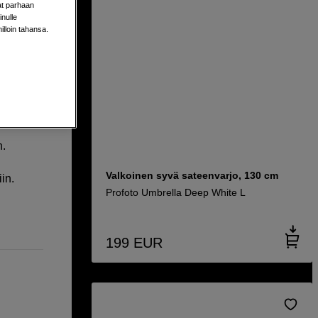
aat parhaan
ion 130cm,
nulle
milloin tahansa.
n.
Valkoinen syvä sateenvarjo, 130 cm
in.
Profoto Umbrella Deep White L
199
EUR