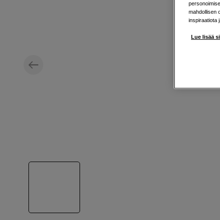
personoimisek
mahdollisen 
inspiraatiota 
Lue lisää s