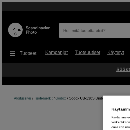
Hei, mitä tuotetta etsit?
Kampanjat
Tuoteuutiset
Käytetyt
Tuotteet
Sääst
Aloitussivu
Tuotemerkit
Godox
Godox UB-130S Umbrella parabolic + di
Käytämme
Käytämme evä
verkkoliikenn
omia että ul