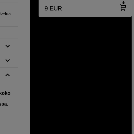
9
EUR
lvelua
 koko
ssa.