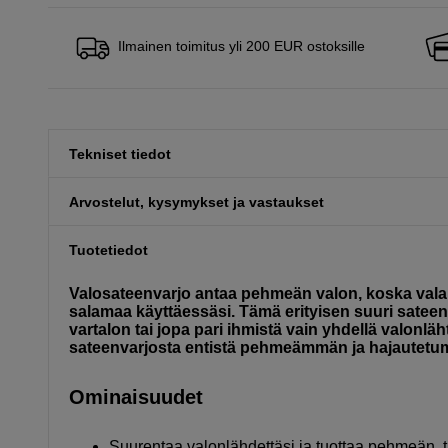
Ilmainen toimitus yli 200 EUR ostoksille
Tekniset tiedot
Arvostelut, kysymykset ja vastaukset
Tuotetiedot
Valosateenvarjo antaa pehmeän valon, koska valai
salamaa käyttäessäsi. Tämä erityisen suuri sateenv
vartalon tai jopa pari ihmistä vain yhdellä valonlä
sateenvarjosta entistä pehmeämmän ja hajautetum
Ominaisuudet
Suurentaa valonlähdettäsi ja tuottaa pehmeän, t