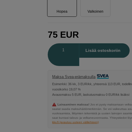
Hopea
Valkoinen
75
EUR
Määrä
Lisää ostoskoriin
Maksa Svea-erämaksulla
Esimerkki: 36 kk, 3 EUR/kk, yhteensä 113 EUR, todelli
vuosikorko 19,07 %
Avausmaksu 5 EUR, laskutusmaksu 0 EUR/kk lisäksi
Lainaaminen maksaa!
Jos et pysty maksamaan velkaa
saatat saada maksuhäiriömerkinnän. Se voi vaikeuttaa a
vuokraamista, liittymien tekemistä ja uusien lainojen saami
saat kuntasi talous- ja velkaneuvonnasta. Yhteystiedot löyd
kkv.fi (avautuu uuteen välilehteen)