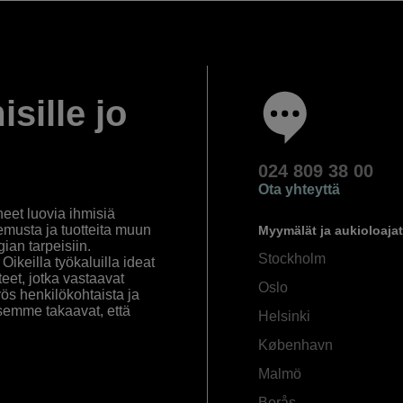
isille jo
024 809 38 00
Ota yhteyttä
eet luovia ihmisiä
emusta ja tuotteita muun
Myymälät ja aukioloajat
an tarpeisiin.
Stockholm
ikeilla työkaluilla ideat
eet, jotka vastaavat
Oslo
yös henkilökohtaista ja
semme takaavat, että
Helsinki
København
Malmö
Borås