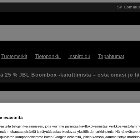
SP Commun
Tuotemerkit
Tietopankki
Inspiroidu
Tapahtumat
ä 25 % JBL Boombox -kaiuttimista – osta omasi jo t
ffusion 130cm, silver
 evästeitä
Artikkeli: 1053987
steitä tietojen keräämiseen, jotta voimme parantaa käyttökokemustasi verkkosivustollamm
että, mukauttaa sisältöä ja näyttää asiaankuuluvaa yksilöllistä markkinointia. Nämä evästeet 
Hopea
kopuolisten kumppaneidemme kuten Googlen evästeitä, joiden kanssa jaamme tietoja markkin