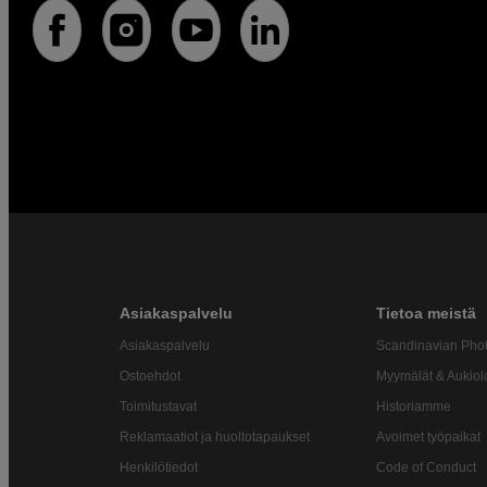
Asiakaspalvelu
Tietoa meistä
Asiakaspalvelu
Scandinavian Pho
Ostoehdot
Myymälät & Aukiol
Toimitustavat
Historiamme
Reklamaatiot ja huoltotapaukset
Avoimet työpaikat
Henkilötiedot
Code of Conduct