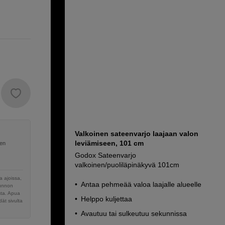
Valkoinen sateenvarjo laajaan valon
leviämiseen, 101 cm
nen
Godox Sateenvarjo
valkoinen/puoliläpinäkyvä 101cm
 ajoissa,
Antaa pehmeää valoa laajalle alueelle
sunnon
sta. Apua
Helppo kuljettaa
ät sivulta
Avautuu tai sulkeutuu sekunnissa