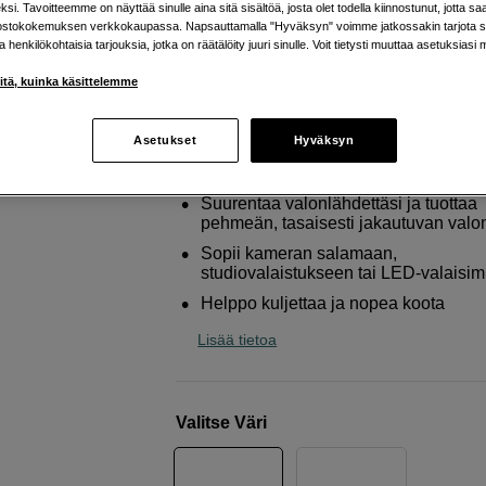
si. Tavoitteemme on näyttää sinulle aina sitä sisältöä, josta olet todella kiinnostunut, jotta s
Godox
UB-130S Umbrella parabolic + diffus
ostokokemuksen verkkokaupassa. Napsauttamalla "Hyväksyn" voimme jatkossakin tarjota si
silver
ja henkilökohtaisia tarjouksia, jotka on räätälöity juuri sinulle. Voit tietysti muuttaa asetuksiasi 
iitä, kuinka käsittelemme
Verkkokauppa
:
Varastossa
Helsingin myymälä
:
Varastotilanne
Asetukset
Hyväksyn
Suurentaa valonlähdettäsi ja tuottaa
pehmeän, tasaisesti jakautuvan valo
Sopii kameran salamaan,
studiovalaistukseen tai LED-valaisimi
Helppo kuljettaa ja nopea koota
Lisää tietoa
Valitse Väri