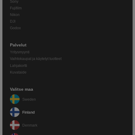
Sony
Fujifilm
Nikon
DJI
Godox
Palvelut
Yritysmyynti
Vaihtokaupat ja käytetyt tuotteet
Lahjakortti
Kuvataide
Valitse maa
Sweden
Finland
Denmark