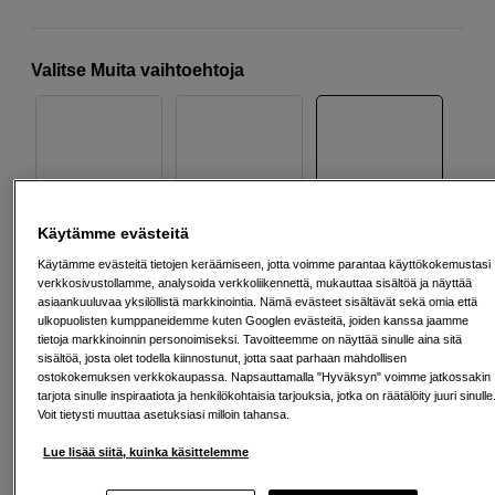
Valitse Muita vaihtoehtoja
95cm
120cm
80cm
Käytämme evästeitä
59
EUR
Käytämme evästeitä tietojen keräämiseen, jotta voimme parantaa käyttökokemustasi
verkkosivustollamme, analysoida verkkoliikennettä, mukauttaa sisältöä ja näyttää
asiaankuuluvaa yksilöllistä markkinointia. Nämä evästeet sisältävät sekä omia että
ulkopuolisten kumppaneidemme kuten Googlen evästeitä, joiden kanssa jaamme
Määrä
Lisää ostoskoriin
tietoja markkinoinnin personoimiseksi. Tavoitteemme on näyttää sinulle aina sitä
sisältöä, josta olet todella kiinnostunut, jotta saat parhaan mahdollisen
ostokokemuksen verkkokaupassa. Napsauttamalla "Hyväksyn" voimme jatkossakin
tarjota sinulle inspiraatiota ja henkilökohtaisia tarjouksia, jotka on räätälöity juuri sinulle
Voit tietysti muuttaa asetuksiasi milloin tahansa.
Maksa Svea-erämaksulla
Esimerkki: 36 kk, 2 EUR/kk, yhteensä 77 EUR, todellinen vuosikorko
Lue lisää siitä, kuinka käsittelemme
19,07 %
Avausmaksu 5 EUR, laskutusmaksu 0 EUR/kk lisäksi