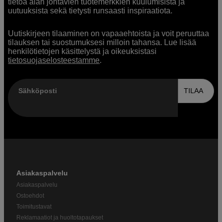
tietoa alan johtavien tuotemerkkien kuulumisista ja
uutuuksista sekä tietysti runsaasti inspiraatiota.
Uutiskirjeen tilaaminen on vapaaehtoista ja voit peruuttaa
tilauksen tai suostumuksesi milloin tahansa. Lue lisää
henkilötietojen käsittelystä ja oikeuksistasi
tietosuojaselosteestamme
.
Sähköposti
TILAA
Asiakaspalvelu
Asiakaspalvelu
Ostoehdot
Toimitustavat
Reklamaatiot ja huoltotapaukset