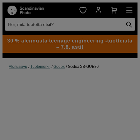
Hei, mitä tuotetta etsit?
30 % alennusta teenage engineering -tuotteista
– 7.8. asti!
Aloitussivu
Tuotemerkit
Godox
Godox SB-GUE80