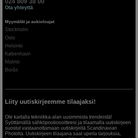
024 809 38 00
Ota yhteyttä
Myymälät ja aukioloajat
Stockholm
Oslo
Helsinki
København
Malmö
Borås
Liity uutiskirjeemme tilaajaksi!
Ole kartalla tekniikka-alan uusimmista trendeistä!
Syöttämällä sähköpostiosoitteesi ja tilaamalla uutiskirjeen
suostut vastaanottamaan uutiskirjeitä Scandinavian
Photolta. Uutiskirjeen tilaajana saat upeita tarjouksia,