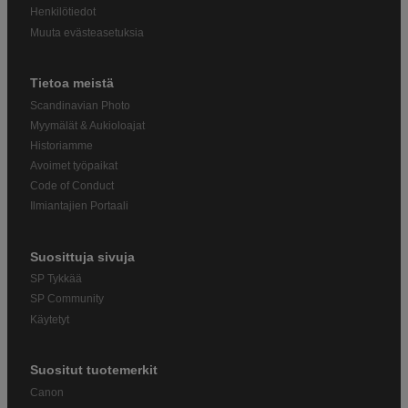
Henkilötiedot
Muuta evästeasetuksia
Tietoa meistä
Scandinavian Photo
Myymälät & Aukioloajat
Historiamme
Avoimet työpaikat
Code of Conduct
Ilmiantajien Portaali
Suosittuja sivuja
SP Tykkää
SP Community
Käytetyt
Suositut tuotemerkit
Canon