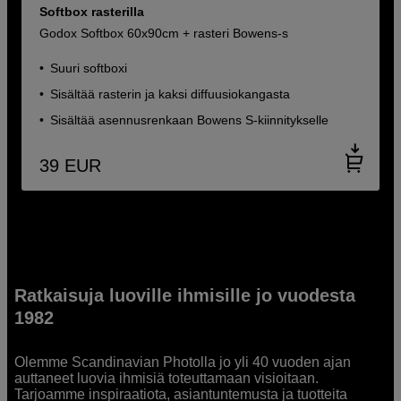
Softbox rasterilla
Godox Softbox 60x90cm + rasteri Bowens-s
Suuri softboxi
Sisältää rasterin ja kaksi diffuusiokangasta
Sisältää asennusrenkaan Bowens S-kiinnitykselle
39
EUR
Ratkaisuja luoville ihmisille jo vuodesta
1982
Olemme Scandinavian Photolla jo yli 40 vuoden ajan
auttaneet luovia ihmisiä toteuttamaan visioitaan.
Tarjoamme inspiraatiota, asiantuntemusta ja tuotteita