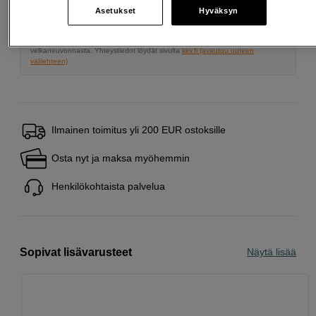
Asetukset
Hyväksyn
Lainaaminen maksaa!
Jos et pysty maksamaan velkaa ajoissa, saatat
saada maksuhäiriömerkinnän. Se voi vaikeuttaa asunnon vuokraamista,
liittymien tekemistä ja uusien lainojen saamista. Apua saat kuntasi talous- ja
velkaneuvonnasta. Yhteystiedot löydät sivulta
kkv.fi (avautuu uuteen
välilehteen)
Ilmainen toimitus yli 200 EUR ostoksille
Osta nyt ja maksa myöhemmin
Henkilökohtaista palvelua
Sopivat lisävarusteet
Näytä lisää