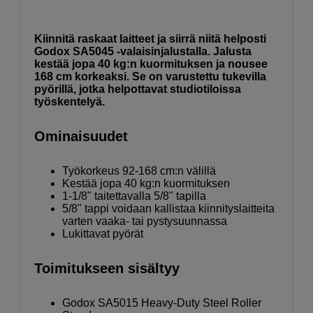
Kiinnitä raskaat laitteet ja siirrä niitä helposti
Godox SA5045 -valaisinjalustalla. Jalusta
kestää jopa 40 kg:n kuormituksen ja nousee
168 cm korkeaksi. Se on varustettu tukevilla
pyörillä, jotka helpottavat studiotiloissa
työskentelyä.
Ominaisuudet
Työkorkeus 92-168 cm:n välillä
Kestää jopa 40 kg:n kuormituksen
1-1/8" taitettavalla 5/8" tapilla
5/8" tappi voidaan kallistaa kiinnityslaitteita
varten vaaka- tai pystysuunnassa
Lukittavat pyörät
Toimitukseen sisältyy
Godox SA5015 Heavy-Duty Steel Roller