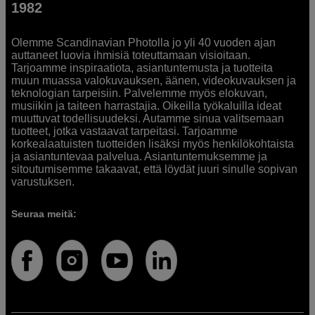
1982
Olemme Scandinavian Photolla jo yli 40 vuoden ajan
auttaneet luovia ihmisiä toteuttamaan visioitaan.
Tarjoamme inspiraatiota, asiantuntemusta ja tuotteita
muun muassa valokuvauksen, äänen, videokuvauksen ja
teknologian tarpeisiin. Palvelemme myös elokuvan,
musiikin ja taiteen harrastajia. Oikeilla työkaluilla ideat
muuttuvat todellisuudeksi. Autamme sinua valitsemaan
tuotteet, jotka vastaavat tarpeitasi. Tarjoamme
korkealaatuisten tuotteiden lisäksi myös henkilökohtaista
ja asiantuntevaa palvelua. Asiantuntemuksemme ja
sitoutumisemme takaavat, että löydät juuri sinulle sopivan
varustuksen.
Seuraa meitä: