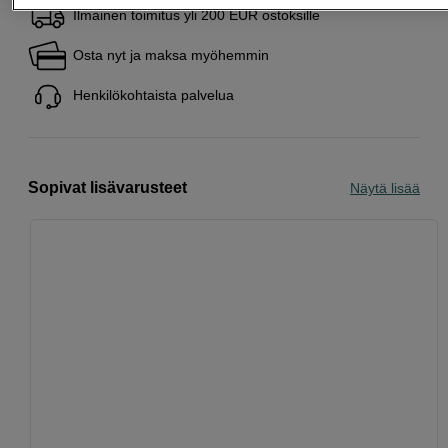
Ilmainen toimitus yli 200 EUR ostoksille
Osta nyt ja maksa myöhemmin
Henkilökohtaista palvelua
Sopivat lisävarusteet
Näytä lisää