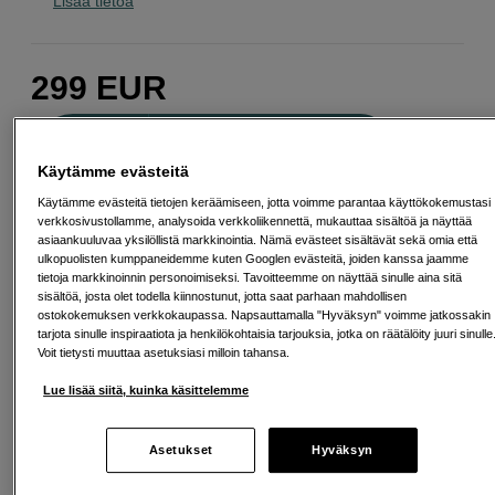
Lisää tietoa
299
EUR
Määrä
Lisää ostoskoriin
Käytämme evästeitä
Käytämme evästeitä tietojen keräämiseen, jotta voimme parantaa käyttökokemustasi
verkkosivustollamme, analysoida verkkoliikennettä, mukauttaa sisältöä ja näyttää
Maksa Svea-erämaksulla
asiaankuuluvaa yksilöllistä markkinointia. Nämä evästeet sisältävät sekä omia että
ulkopuolisten kumppaneidemme kuten Googlen evästeitä, joiden kanssa jaamme
Esimerkki: 36 kk, 11 EUR/kk, yhteensä 401 EUR, todellinen vuosikorko
tietoja markkinoinnin personoimiseksi. Tavoitteemme on näyttää sinulle aina sitä
19,07 %
sisältöä, josta olet todella kiinnostunut, jotta saat parhaan mahdollisen
Avausmaksu 5 EUR, laskutusmaksu 0 EUR/kk lisäksi
ostokokemuksen verkkokaupassa. Napsauttamalla "Hyväksyn" voimme jatkossakin
tarjota sinulle inspiraatiota ja henkilökohtaisia tarjouksia, jotka on räätälöity juuri sinulle
Lainaaminen maksaa!
Jos et pysty maksamaan velkaa ajoissa, saatat
Voit tietysti muuttaa asetuksiasi milloin tahansa.
saada maksuhäiriömerkinnän. Se voi vaikeuttaa asunnon vuokraamista,
liittymien tekemistä ja uusien lainojen saamista. Apua saat kuntasi talous- ja
velkaneuvonnasta. Yhteystiedot löydät sivulta
kkv.fi (avautuu uuteen
Lue lisää siitä, kuinka käsittelemme
välilehteen)
Asetukset
Hyväksyn