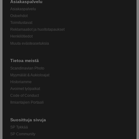
Asiakaspalvelu
Asiakaspalvelu
Ostoehdot
Toimitustavat
Reklamaatiot ja huoltotapaukset
Henkilötiedot
Muuta evästeasetuksia
Tietoa meistä
Scandinavian Photo
Myymälät & Aukioloajat
Historiamme
Avoimet työpaikat
Code of Conduct
Ilmiantajien Portaali
Suosittuja sivuja
SP Tykkää
SP Community