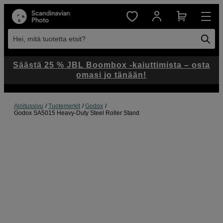
Hei, mitä tuotetta etsit?
Säästä 25 % JBL Boombox -kaiuttimista – osta
omasi jo tänään!
Aloitussivu
Tuotemerkit
Godox
Godox SA5015 Heavy-Duty Steel Roller Stand