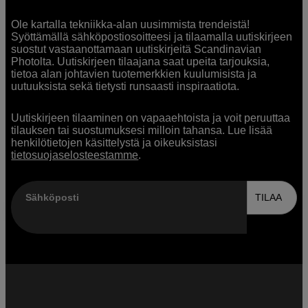
Ole kartalla tekniikka-alan uusimmista trendeistä!
Syöttämällä sähköpostiosoitteesi ja tilaamalla uutiskirjeen
suostut vastaanottamaan uutiskirjeitä Scandinavian
Photolta. Uutiskirjeen tilaajana saat upeita tarjouksia,
tietoa alan johtavien tuotemerkkien kuulumisista ja
uutuuksista sekä tietysti runsaasti inspiraatiota.
Uutiskirjeen tilaaminen on vapaaehtoista ja voit peruuttaa
tilauksen tai suostumuksesi milloin tahansa. Lue lisää
henkilötietojen käsittelystä ja oikeuksistasi
tietosuojaselosteestamme
.
Sähköposti
TILAA