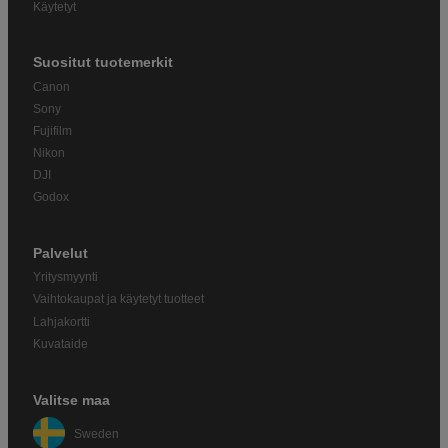
Käytetyt
Suositut tuotemerkit
Canon
Sony
Fujifilm
Nikon
DJI
Godox
Palvelut
Yritysmyynti
Vaihtokaupat ja käytetyt tuotteet
Lahjakortti
Kuvataide
Valitse maa
Sweden