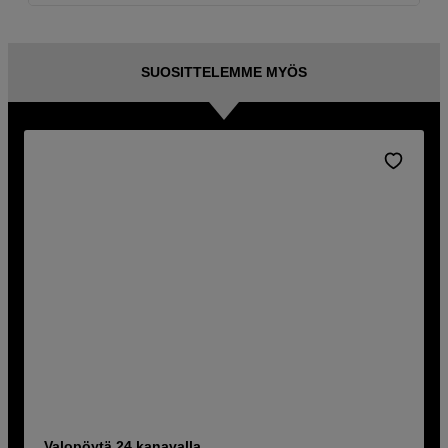
SUOSITTELEMME MYÖS
Valopöytä 24 kanavalla