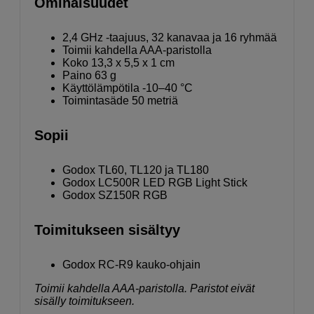
Ominaisuudet
2,4 GHz -taajuus, 32 kanavaa ja 16 ryhmää
Toimii kahdella AAA-paristolla
Koko 13,3 x 5,5 x 1 cm
Paino 63 g
Käyttölämpötila -10–40 °C
Toimintasäde 50 metriä
Sopii
Godox TL60, TL120 ja TL180
Godox LC500R LED RGB Light Stick
Godox SZ150R RGB
Toimitukseen sisältyy
Godox RC-R9 kauko-ohjain
Toimii kahdella AAA-paristolla. Paristot eivät
sisälly toimitukseen.