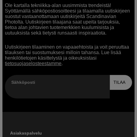
Ole kartalla tekniikka-alan uusimmista trendeistä!
Syöttämällä sähköpostiosoitteesi ja tilaamalla uutiskirjeen
suostut vastaanottamaan uutiskirjeitä Scandinavian
Photolta. Uutiskirjeen tilaajana saat upeita tarjouksia,
tietoa alan johtavien tuotemerkkien kuulumisista ja
uutuuksista sekä tietysti runsaasti inspiraatiota.
Uutiskirjeen tilaaminen on vapaaehtoista ja voit peruuttaa
tilauksen tai suostumuksesi milloin tahansa. Lue lisää
henkilötietojen käsittelystä ja oikeuksistasi
tietosuojaselosteestamme
.
Sähköposti
TILAA
Asiakaspalvelu