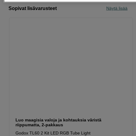
Sopivat lisävarusteet
Näytä lisää
Luo maagisia valoja ja kohtauksia väristä
riippumatta, 2-pakkaus
Godox TL60 2 Kit LED RGB Tube Light