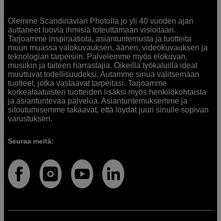
Olemme Scandinavian Photolla jo yli 40 vuoden ajan
auttaneet luovia ihmisiä toteuttamaan visioitaan.
Tarjoamme inspiraatiota, asiantuntemusta ja tuotteita
muun muassa valokuvauksen, äänen, videokuvauksen ja
teknologian tarpeisiin. Palvelemme myös elokuvan,
musiikin ja taiteen harrastajia. Oikeilla työkaluilla ideat
muuttuvat todellisuudeksi. Autamme sinua valitsemaan
tuotteet, jotka vastaavat tarpeitasi. Tarjoamme
korkealaatuisten tuotteiden lisäksi myös henkilökohtaista
ja asiantuntevaa palvelua. Asiantuntemuksemme ja
sitoutumisemme takaavat, että löydät juuri sinulle sopivan
varustuksen.
Seuraa meitä: