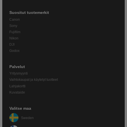
Suositut tuotemerkit
Canon
Sony
Fujifilm
Nikon
DJI
Godox
Palvelut
Yritysmyynti
Vaihtokaupat ja käytetyt tuotteet
Lahjakortti
Kuvataide
Valitse maa
Sweden