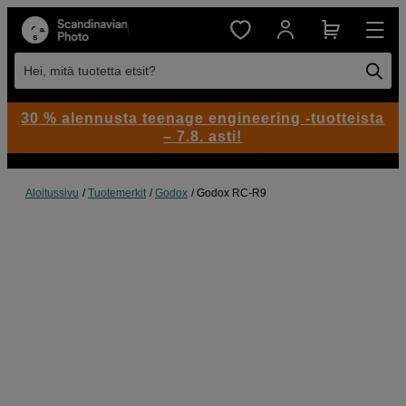
Hei, mitä tuotetta etsit?
30 % alennusta teenage engineering -tuotteista
– 7.8. asti!
Aloitussivu
Tuotemerkit
Godox
Godox RC-R9