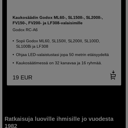
Kaukosäädin Godox ML60-, SL150II-, SL200II-,
FV150-, FV200- ja LF308-valaisimille
Godox RC-A6
Sopii Godox ML60, SL150II, SL200II, SL100D,
SL100Bi ja LF308
Ohjaa LED-valaistustasi jopa 50 metrin etäisyydeltä
Kaukosäätimessä on 32 kanavaa ja 16 ryhmää.
19
EUR
Ratkaisuja luoville ihmisille jo vuodesta
1982