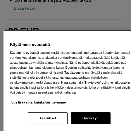
50 metrin kantama ja 2 vuoden takuu
Lisää tietoa
29
EUR
Maksa heti tai jaa useampaan osamaksuun
Lue lisää
Käytämme evästeitä
Määrä
Lisää ostoskoriin
Käytämme evästeitä tietojen keräämiseen, jotta voimme parantaa käyttökokemustasi
verkkosivustollamme, analysoida verkkoliikennettä, mukauttaa sisältöä ja näyttää
asiaankuuluvaa yksilöllistä markkinointia. Nämä evästeet sisältävät sekä omia että
ulkopuolisten kumppaneidemme kuten Googlen evästeitä, joiden kanssa jaamme
tietoja markkinoinnin personoimiseksi. Tavoitteemme on näyttää sinulle aina sitä
sisältöä, josta olet todella kiinnostunut, jotta saat parhaan mahdollisen
ostokokemuksen verkkokaupassa. Napsauttamalla "Hyväksyn" voimme jatkossakin
tarjota sinulle inspiraatiota ja henkilökohtaisia tarjouksia, jotka on räätälöity juuri sinulle
Ilmainen toimitus yli 200 EUR ostoksille
Voit tietysti muuttaa asetuksiasi milloin tahansa.
Osta nyt ja maksa myöhemmin
Lue lisää siitä, kuinka käsittelemme
Henkilökohtaista palvelua
Asetukset
Hyväksyn