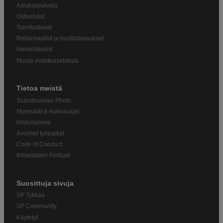
Asiakaspalvelu
Ostoehdot
Toimitustavat
Reklamaatiot ja huoltotapaukset
Henkilötiedot
Muuta evästeasetuksia
Tietoa meistä
Scandinavian Photo
Myymälät & Aukioloajat
Historiamme
Avoimet työpaikat
Code of Conduct
Ilmiantajien Portaali
Suosittuja sivuja
SP Tykkää
SP Community
Käytetyt