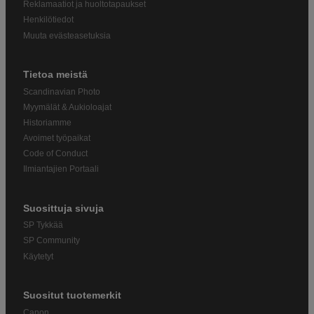
Reklamaatiot ja huoltotapaukset
Henkilötiedot
Muuta evästeasetuksia
Tietoa meistä
Scandinavian Photo
Myymälät & Aukioloajat
Historiamme
Avoimet työpaikat
Code of Conduct
Ilmiantajien Portaali
Suosittuja sivuja
SP Tykkää
SP Community
Käytetyt
Suositut tuotemerkit
Canon