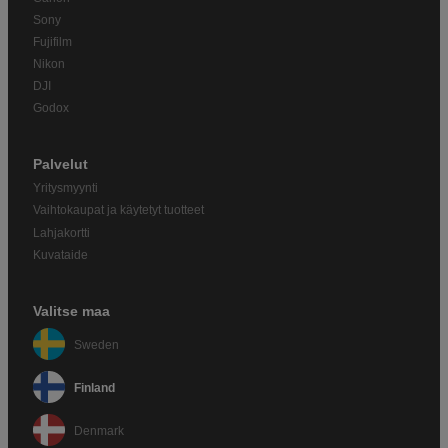
Sony
Fujifilm
Nikon
DJI
Godox
Palvelut
Yritysmyynti
Vaihtokaupat ja käytetyt tuotteet
Lahjakortti
Kuvataide
Valitse maa
Sweden
Finland
Denmark