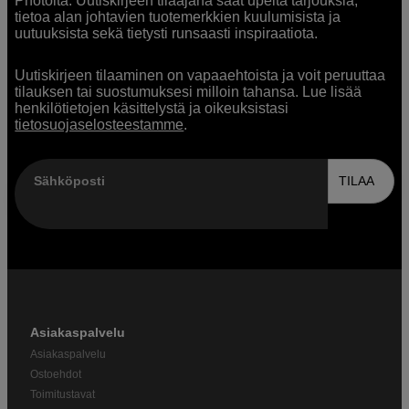
Photolta. Uutiskirjeen tilaajana saat upeita tarjouksia,
tietoa alan johtavien tuotemerkkien kuulumisista ja
uutuuksista sekä tietysti runsaasti inspiraatiota.
Uutiskirjeen tilaaminen on vapaaehtoista ja voit peruuttaa
tilauksen tai suostumuksesi milloin tahansa. Lue lisää
henkilötietojen käsittelystä ja oikeuksistasi
tietosuojaselosteestamme
.
Sähköposti
TILAA
Asiakaspalvelu
Asiakaspalvelu
Ostoehdot
Toimitustavat