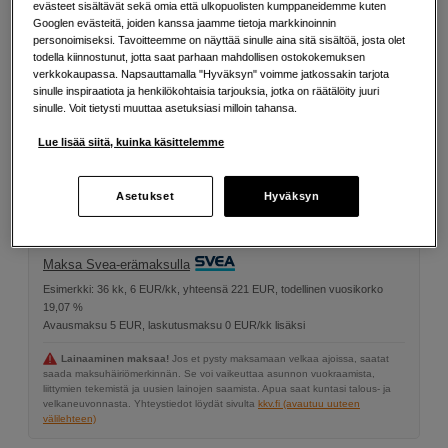
evästeet sisältävät sekä omia että ulkopuolisten kumppaneidemme kuten
Googlen evästeitä, joiden kanssa jaamme tietoja markkinoinnin
personoimiseksi. Tavoitteemme on näyttää sinulle aina sitä sisältöä, josta olet
D1
D2
todella kiinnostunut, jotta saat parhaan mahdollisen ostokokemuksen
verkkokaupassa. Napsauttamalla "Hyväksyn" voimme jatkossakin tarjota
sinulle inspiraatiota ja henkilökohtaisia tarjouksia, jotka on räätälöity juuri
sinulle. Voit tietysti muuttaa asetuksiasi milloin tahansa.
167
EUR
Lue lisää siitä, kuinka käsittelemme
Määrä
Lisää ostoskoriin
Asetukset
Hyväksyn
Maksa Svea-erämaksulla
Esimerkki: 36 kk, 6 EUR/kk, yhteensä 221 EUR, todellinen vuosikorko
19,07 %
Avausmaksu 5 EUR, laskutusmaksu 0 EUR/kk lisäksi
Lainaaminen maksaa!
Jos et pysty maksamaan velkaa ajoissa, saatat
saada maksuhäiriömerkinnän. Se voi vaikeuttaa asunnon vuokraamista,
liittymien tekemistä ja uusien lainojen saamista. Apua saat kuntasi talous- ja
velkaneuvonnasta. Yhteystiedot löydät sivulta
kkv.fi (avautuu uuteen
välilehteen)