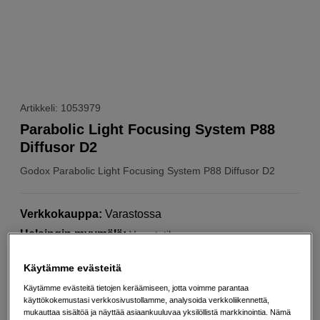
Artikkeli: 1053979
Parabolic Light Focusing System P88
Diffusor D2
Godox
Parabolic Light Focusing System P88 Diffusor D2
Verkkokauppa
:
Varastossa
Helsingin myymälä
:
Varastotilanne
Käytämme evästeitä
Valitse Muita vaihtoehtoja
Käytämme evästeitä tietojen keräämiseen, jotta voimme parantaa
käyttökokemustasi verkkosivustollamme, analysoida verkkoliikennettä,
mukauttaa sisältöä ja näyttää asiaankuuluvaa yksilöllistä markkinointia. Nämä