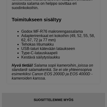
ansiosta salama on helppo sovittaa eri
suodinkokoihin.
Toimitukseen sisältyy
Godox MF-R76 makrorengassalama
Adapterirenkaat eri kokoihin (49, 52, 55, 58,
62, 67, 72 ja 77 mm)
Tehokas litiumakku
USB-laturi kätevään lataukseen
Type-C-latauskaapeli
Kestävä säilytyslaukku
Hyvä tietää!
Salama sopii kameroihin, joissa on
standardi salamakenkä. Se ei ole yhteensopiva
esimerkiksi Canon EOS 2000D ja EOS 4000D -
kameroiden kanssa.
SUOSITTELEMME MYÖS