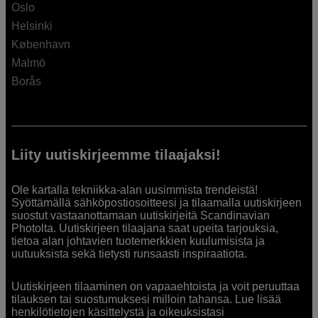
Oslo
Helsinki
København
Malmö
Borås
Liity uutiskirjeemme tilaajaksi!
Ole kartalla tekniikka-alan uusimmista trendeistä!
Syöttämällä sähköpostiosoitteesi ja tilaamalla uutiskirjeen
suostut vastaanottamaan uutiskirjeitä Scandinavian
Photolta. Uutiskirjeen tilaajana saat upeita tarjouksia,
tietoa alan johtavien tuotemerkkien kuulumisista ja
uutuuksista sekä tietysti runsaasti inspiraatiota.
Uutiskirjeen tilaaminen on vapaaehtoista ja voit peruuttaa
tilauksen tai suostumuksesi milloin tahansa. Lue lisää
henkilötietojen käsittelystä ja oikeuksistasi