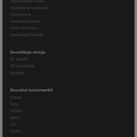
Scandinavian Photo
Myymälät & Aukioloajat
Historiamme
Avoimet työpaikat
Code of Conduct
Ilmiantajien Portaali
Suosittuja sivuja
SP Tykkää
SP Community
Käytetyt
Suositut tuotemerkit
Canon
Sony
Fujifilm
Nikon
DJI
Godox