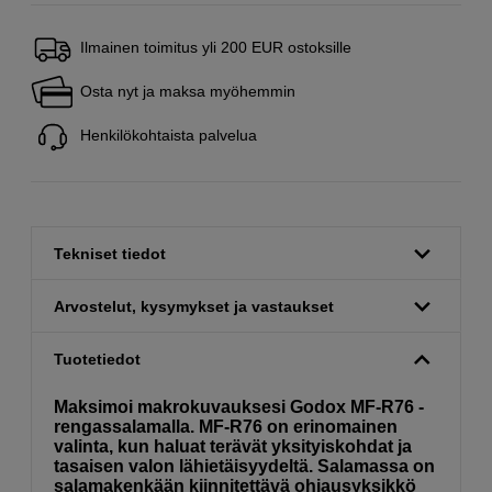
Ilmainen toimitus yli 200 EUR ostoksille
Osta nyt ja maksa myöhemmin
Henkilökohtaista palvelua
Tekniset tiedot
Arvostelut, kysymykset ja vastaukset
Tuotetiedot
Maksimoi makrokuvauksesi Godox MF-R76 -
rengassalamalla. MF-R76 on erinomainen
valinta, kun haluat terävät yksityiskohdat ja
tasaisen valon lähietäisyydeltä. Salamassa on
salamakenkään kiinnitettävä ohjausyksikkö