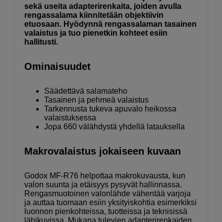
sekä useita adapterirenkaita, joiden avulla
rengassalama kiinnitetään objektiivin
etuosaan. Hyödynnä rengassalaman tasainen
valaistus ja tuo pienetkin kohteet esiin
hallitusti.
Ominaisuudet
Säädettävä salamateho
Tasainen ja pehmeä valaistus
Tarkennusta tukeva apuvalo heikossa
valaistuksessa
Jopa 660 välähdystä yhdellä latauksella
Makrovalaistus jokaiseen kuvaan
Godox MF-R76 helpottaa makrokuvausta, kun
valon suunta ja etäisyys pysyvät hallinnassa.
Rengasmuotoinen valonlähde vähentää varjoja
ja auttaa tuomaan esiin yksityiskohtia esimerkiksi
luonnon pienkohteissa, tuotteissa ja teknisissä
lähikuvissa. Mukana tulevien adapterirenkaiden