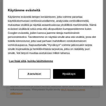
Canon
Sony
Nikon
Käytämme evästeitä
Käytämme evästeitä tietojen keräämiseen, jotta voimme parantaa
käyttökokemustasi verkkosivustollamme, analysoida verkkoliikennettä,
195
EUR
mukauttaa sisältöä ja näyttää asiaankuuluvaa yksilöllistä markkinointia. Nämä
evästeet sisältävät sekä omia että ulkopuolisten kumppaneidemme kuten
Googlen evästeitä, joiden kanssa jaamme tietoja markkinoinnin
Määrä
Lisää ostoskoriin
personoimiseksi. Tavoitteemme on näyttää sinulle aina sitä sisältöä, josta olet
todella kiinnostunut, jotta saat parhaan mahdollisen ostokokemuksen
verkkokaupassa. Napsauttamalla "Hyväksyn" voimme jatkossakin tarjota
sinulle inspiraatiota ja henkilökohtaisia tarjouksia, jotka on räätälöity juuri
sinulle. Voit tietysti muuttaa asetuksiasi milloin tahansa.
Maksa Svea-erämaksulla
Lue lisää siitä, kuinka käsittelemme
Esimerkki: 36 kk, 7 EUR/kk, yhteensä 257 EUR, todellinen vuosikorko
19,07 %
Avausmaksu 5 EUR, laskutusmaksu 0 EUR/kk lisäksi
Asetukset
Hyväksyn
Lainaaminen maksaa!
Jos et pysty maksamaan velkaa ajoissa, saatat
saada maksuhäiriömerkinnän. Se voi vaikeuttaa asunnon vuokraamista,
liittymien tekemistä ja uusien lainojen saamista. Apua saat kuntasi talous- ja
velkaneuvonnasta. Yhteystiedot löydät sivulta
kkv.fi (avautuu uuteen
välilehteen)