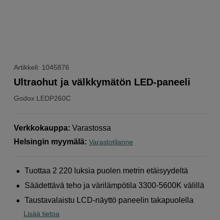
Artikkeli: 1045876
Ultraohut ja välkkymätön LED-paneeli
Godox
LEDP260C
Verkkokauppa
:
Varastossa
Helsingin myymälä
:
Varastotilanne
Tuottaa 2 220 luksia puolen metrin etäisyydeltä
Säädettävä teho ja värilämpötila 3300-5600K välillä
Taustavalaistu LCD-näyttö paneelin takapuolella
Lisää tietoa