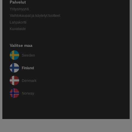
Palvelut
Yritysmyynti
Vaihtokaupat ja käytetyt tuotteet
Lahjakortti
Kuvataide
Valitse maa
Sweden
Finland
Denmark
Norway