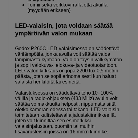
Toimii sekä verkkovirralla että akuilla
(myydään erikseen)
LED-valaisin, jota voidaan säätää
ympäröivän valon mukaan
Godox P260C LED-valaisimessa on säädettävä
värilämpötila, jonka avulla voit säätää valoa
lämpimästä kylmään. Valo on täysin välkkymätön
ja sopii valokuva-, elokuva- ja videotuotantoon.
LED-valon kirkkaus on jopa 2200 lux 0,5 metrin
päästä, joten se sopii erinomaisesti kun haluat
valaista henkilöitä tai esineitä.
Valaistuksessa on säädettävä teho 10–100%
välillä ja radio-ohjauksen (433 MHz) avulla voit
säätää voimakkuutta helposti, riippumatta siitä
oletko kameran edessä tai takana. LED-valaisin
toimitetaan kallistettavalla jalustakiinnikkeellä,
joten voit kiinnittää sen esimerkiksi
valaisinjalustaan, puomiin tai muihin
lisävarusteisiin joissa on 16 mm:n kiinnike.