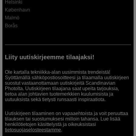
Helsinki
København
Malmö
Borås
Liity uutiskirjeemme tilaajaksi!
Ole kartalla tekniikka-alan uusimmista trendeistä!
Syöttämällä sähköpostiosoitteesi ja tilaamalla uutiskirjeen
suostut vastaanottamaan uutiskirjeitä Scandinavian
Photolta. Uutiskirjeen tilaajana saat upeita tarjouksia,
tietoa alan johtavien tuotemerkkien kuulumisista ja
uutuuksista sekä tietysti runsaasti inspiraatiota.
Uutiskirjeen tilaaminen on vapaaehtoista ja voit peruuttaa
tilauksen tai suostumuksesi milloin tahansa. Lue lisää
henkilötietojen käsittelystä ja oikeuksistasi
tietosuojaselosteestamme
.