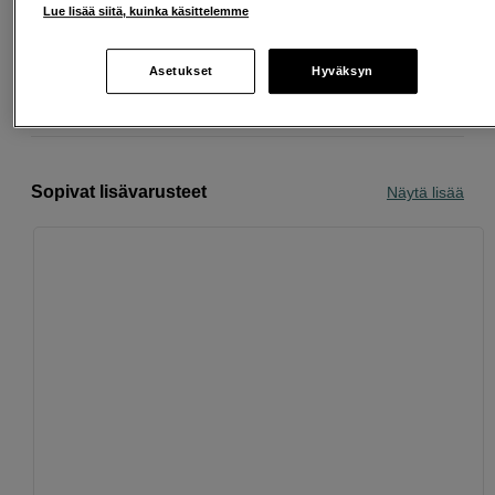
Ilmainen toimitus yli 200 EUR ostoksille
Lue lisää siitä, kuinka käsittelemme
Osta nyt ja maksa myöhemmin
Asetukset
Hyväksyn
Henkilökohtaista palvelua
Sopivat lisävarusteet
Näytä lisää