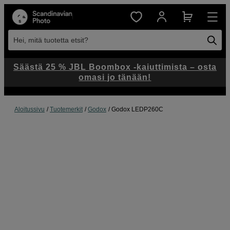
Hei, mitä tuotetta etsit?
Säästä 25 % JBL Boombox -kaiuttimista – osta
omasi jo tänään!
Aloitussivu
Tuotemerkit
Godox
Godox LEDP260C