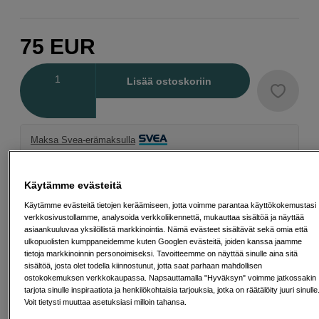
75
EUR
Määrä
Lisää ostoskoriin
Maksa Svea-erämaksulla
Esimerkki: 36 kk, 3 EUR/kk, yhteensä 113 EUR, todellinen vuosikorko
19,07 %
Avausmaksu 5 EUR, laskutusmaksu 0 EUR/kk lisäksi
Käytämme evästeitä
Käytämme evästeitä tietojen keräämiseen, jotta voimme parantaa käyttökokemustasi
Lainaaminen maksaa!
Jos et pysty maksamaan velkaa ajoissa, saatat
verkkosivustollamme, analysoida verkkoliikennettä, mukauttaa sisältöä ja näyttää
saada maksuhäiriömerkinnän. Se voi vaikeuttaa asunnon vuokraamista,
liittymien tekemistä ja uusien lainojen saamista. Apua saat kuntasi talous- ja
asiaankuuluvaa yksilöllistä markkinointia. Nämä evästeet sisältävät sekä omia että
velkaneuvonnasta. Yhteystiedot löydät sivulta
kkv.fi (avautuu uuteen
ulkopuolisten kumppaneidemme kuten Googlen evästeitä, joiden kanssa jaamme
välilehteen)
tietoja markkinoinnin personoimiseksi. Tavoitteemme on näyttää sinulle aina sitä
sisältöä, josta olet todella kiinnostunut, jotta saat parhaan mahdollisen
ostokokemuksen verkkokaupassa. Napsauttamalla "Hyväksyn" voimme jatkossakin
tarjota sinulle inspiraatiota ja henkilökohtaisia tarjouksia, jotka on räätälöity juuri sinulle
Voit tietysti muuttaa asetuksiasi milloin tahansa.