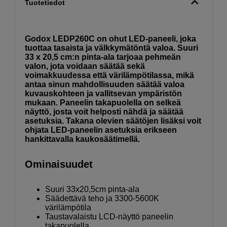
Tuotetiedot
Godox LEDP260C on ohut LED-paneeli, joka
tuottaa tasaista ja välkkymätöntä valoa. Suuri
33 x 20,5 cm:n pinta-ala tarjoaa pehmeän
valon, jota voidaan säätää sekä
voimakkuudessa että värilämpötilassa, mikä
antaa sinun mahdollisuuden säätää valoa
kuvauskohteen ja vallitsevan ympäristön
mukaan. Paneelin takapuolella on selkeä
näyttö, josta voit helposti nähdä ja säätää
asetuksia. Takana olevien säätöjen lisäksi voit
ohjata LED-paneelin asetuksia erikseen
hankittavalla kaukosäätimellä.
Ominaisuudet
Suuri 33x20,5cm pinta-ala
Säädettävä teho ja 3300-5600K
värilämpötila
Taustavalaistu LCD-näyttö paneelin
takapuolella