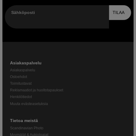
Sähköposti
TILAA
Asiakaspalvelu
Asiakaspalvelu
Ostoehdot
Toimitustavat
Reklamaatiot ja huoltotapaukset
Henkilötiedot
Muuta evästeasetuksia
Tietoa meistä
Scandinavian Photo
Myymälät & Aukioloajat