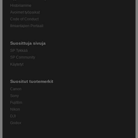
Historiamme
Avoimet työpaikat
Code of Conduct
Ilmiantajien Portaali
Suosittuja sivuja
SP Tykkää
SP Community
Käytetyt
Suositut tuotemerkit
Canon
Sony
Fujifilm
Nikon
DJI
Godox