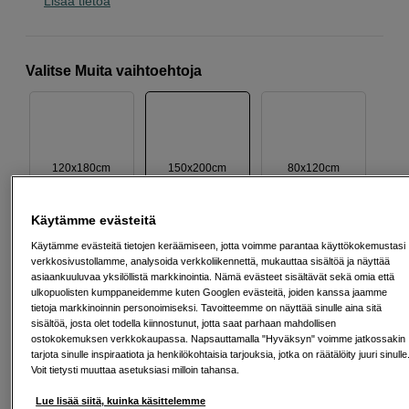
Lisää tietoa
Valitse Muita vaihtoehtoja
120x180cm
150x200cm
80x120cm
Käytämme evästeitä
75
EUR
Käytämme evästeitä tietojen keräämiseen, jotta voimme parantaa käyttökokemustasi
verkkosivustollamme, analysoida verkkoliikennettä, mukauttaa sisältöä ja näyttää
asiaankuuluvaa yksilöllistä markkinointia. Nämä evästeet sisältävät sekä omia että
Määrä
Lisää ostoskoriin
ulkopuolisten kumppaneidemme kuten Googlen evästeitä, joiden kanssa jaamme
tietoja markkinoinnin personoimiseksi. Tavoitteemme on näyttää sinulle aina sitä
sisältöä, josta olet todella kiinnostunut, jotta saat parhaan mahdollisen
ostokokemuksen verkkokaupassa. Napsauttamalla "Hyväksyn" voimme jatkossakin
tarjota sinulle inspiraatiota ja henkilökohtaisia tarjouksia, jotka on räätälöity juuri sinulle
Maksa Svea-erämaksulla
Voit tietysti muuttaa asetuksiasi milloin tahansa.
Esimerkki: 36 kk, 3 EUR/kk, yhteensä 113 EUR, todellinen vuosikorko
19,07 %
Lue lisää siitä, kuinka käsittelemme