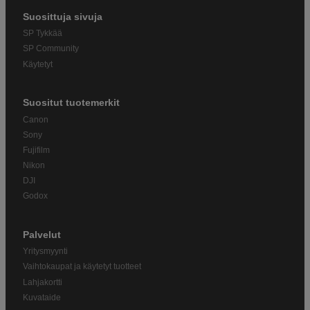
Suosittuja sivuja
SP Tykkää
SP Community
Käytetyt
Suositut tuotemerkit
Canon
Sony
Fujifilm
Nikon
DJI
Godox
Palvelut
Yritysmyynti
Vaihtokaupat ja käytetyt tuotteet
Lahjakortti
Kuvataide