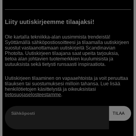
Liity uutiskirjeemme tilaajaksi!
Ole kartalla tekniikka-alan uusimmista trendeistä!
Syöttämällä sähköpostiosoitteesi ja tilaamalla uutiskirjeen
suostut vastaanottamaan uutiskirjeitä Scandinavian
Photolta. Uutiskirjeen tilaajana saat upeita tarjouksia,
tietoa alan johtavien tuotemerkkien kuulumisista ja
uutuuksista sekä tietysti runsaasti inspiraatiota.
Uutiskirjeen tilaaminen on vapaaehtoista ja voit peruuttaa
tilauksen tai suostumuksesi milloin tahansa. Lue lisää
henkilötietojen käsittelystä ja oikeuksistasi
tietosuojaselosteestamme
.
Sähköposti
TILAA