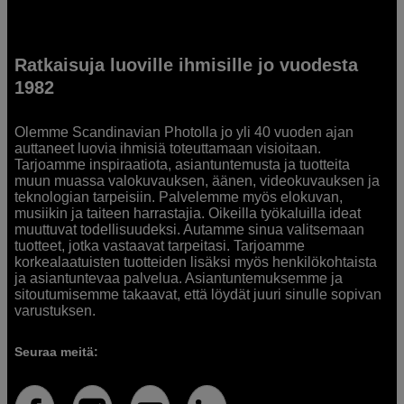
Ratkaisuja luoville ihmisille jo vuodesta
1982
Olemme Scandinavian Photolla jo yli 40 vuoden ajan
auttaneet luovia ihmisiä toteuttamaan visioitaan.
Tarjoamme inspiraatiota, asiantuntemusta ja tuotteita
muun muassa valokuvauksen, äänen, videokuvauksen ja
teknologian tarpeisiin. Palvelemme myös elokuvan,
musiikin ja taiteen harrastajia. Oikeilla työkaluilla ideat
muuttuvat todellisuudeksi. Autamme sinua valitsemaan
tuotteet, jotka vastaavat tarpeitasi. Tarjoamme
korkealaatuisten tuotteiden lisäksi myös henkilökohtaista
ja asiantuntevaa palvelua. Asiantuntemuksemme ja
sitoutumisemme takaavat, että löydät juuri sinulle sopivan
varustuksen.
Seuraa meitä: