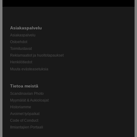
Asiakaspalvelu
Asiakaspalvelu
Ostoehdot
Toimitustavat
Reklamaatiot ja huoltotapaukset
Henkilötiedot
Muuta evästeasetuksia
Tietoa meistä
Scandinavian Photo
Myymälät & Aukioloajat
Historiamme
Avoimet työpaikat
Code of Conduct
Ilmiantajien Portaali