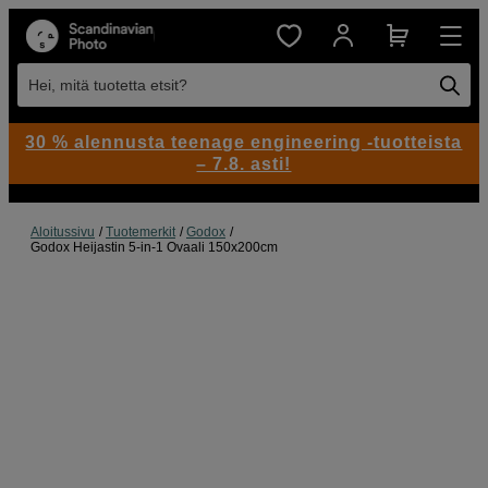
Hei, mitä tuotetta etsit?
30 % alennusta teenage engineering -tuotteista
– 7.8. asti!
Aloitussivu
Tuotemerkit
Godox
Godox Heijastin 5-in-1 Ovaali 150x200cm