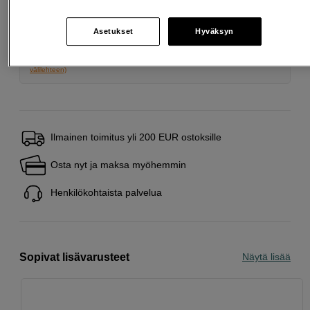
Avausmaksu 5 EUR, laskutusmaksu 0 EUR/kk lisäksi
Lainaaminen maksaa!
Jos et pysty maksamaan velkaa ajoissa, saatat
Asetukset
Hyväksyn
saada maksuhäiriömerkinnän. Se voi vaikeuttaa asunnon vuokraamista,
liittymien tekemistä ja uusien lainojen saamista. Apua saat kuntasi talous- ja
velkaneuvonnasta. Yhteystiedot löydät sivulta
kkv.fi (avautuu uuteen
välilehteen)
Ilmainen toimitus yli 200 EUR ostoksille
Osta nyt ja maksa myöhemmin
Henkilökohtaista palvelua
Sopivat lisävarusteet
Näytä lisää