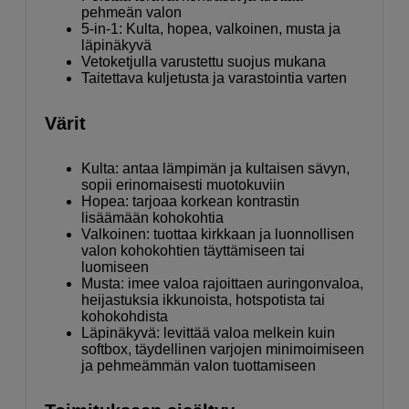
pehmeän valon
5-in-1: Kulta, hopea, valkoinen, musta ja
läpinäkyvä
Vetoketjulla varustettu suojus mukana
Taitettava kuljetusta ja varastointia varten
Värit
Kulta: antaa lämpimän ja kultaisen sävyn,
sopii erinomaisesti muotokuviin
Hopea: tarjoaa korkean kontrastin
lisäämään kohokohtia
Valkoinen: tuottaa kirkkaan ja luonnollisen
valon kohokohtien täyttämiseen tai
luomiseen
Musta: imee valoa rajoittaen auringonvaloa,
heijastuksia ikkunoista, hotspotista tai
kohokohdista
Läpinäkyvä: levittää valoa melkein kuin
softbox, täydellinen varjojen minimoimiseen
ja pehmeämmän valon tuottamiseen