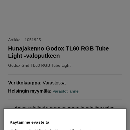
Artikkeli: 1051925
Hunajakenno Godox TL60 RGB Tube
Light -valoputkeen
Godox
Grid TL60 RGB Tube Light
Verkkokauppa
:
Varastossa
Helsingin myymälä
:
Varastotilanne
Antaa valollesi suoran suunnan ja rajoittaa valon
leviämistä
Helpompaa saada valo juuri sinne, missä haluat
Käytämme evästeitä
sen.