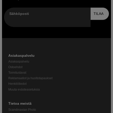
Sähköposti
TILAA
Asiakaspalvelu
Asiakaspalvelu
Ostoehdot
Toimitustavat
Reklamaatiot ja huoltotapaukset
Henkilötiedot
Muuta evästeasetuksia
Tietoa meistä
Scandinavian Photo