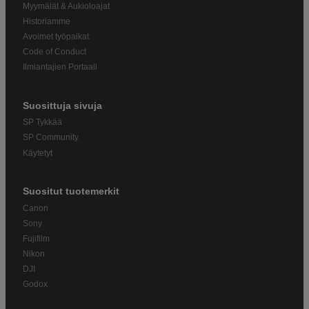
Myymälät & Aukioloajat
Historiamme
Avoimet työpaikat
Code of Conduct
Ilmiantajien Portaali
Suosittuja sivuja
SP Tykkää
SP Community
Käytetyt
Suositut tuotemerkit
Canon
Sony
Fujifilm
Nikon
DJI
Godox