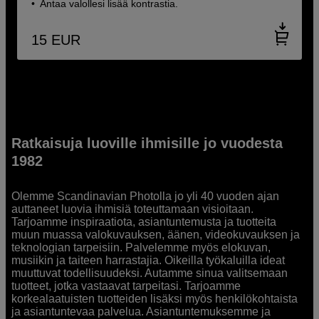
Antaa valollesi lisää kontrastia.
15
EUR
Ratkaisuja luoville ihmisille jo vuodesta
1982
Olemme Scandinavian Photolla jo yli 40 vuoden ajan
auttaneet luovia ihmisiä toteuttamaan visioitaan.
Tarjoamme inspiraatiota, asiantuntemusta ja tuotteita
muun muassa valokuvauksen, äänen, videokuvauksen ja
teknologian tarpeisiin. Palvelemme myös elokuvan,
musiikin ja taiteen harrastajia. Oikeilla työkaluilla ideat
muuttuvat todellisuudeksi. Autamme sinua valitsemaan
tuotteet, jotka vastaavat tarpeitasi. Tarjoamme
korkealaatuisten tuotteiden lisäksi myös henkilökohtaista
ja asiantuntevaa palvelua. Asiantuntemuksemme ja