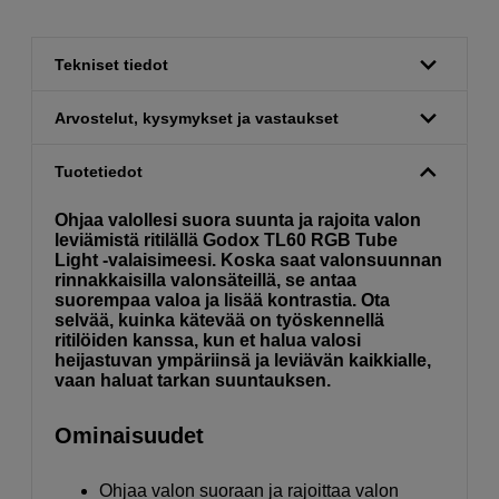
Tekniset tiedot
Arvostelut, kysymykset ja vastaukset
Tuotetiedot
Ohjaa valollesi suora suunta ja rajoita valon
leviämistä ritilällä Godox TL60 RGB Tube
Light -valaisimeesi. Koska saat valonsuunnan
rinnakkaisilla valonsäteillä, se antaa
suorempaa valoa ja lisää kontrastia. Ota
selvää, kuinka kätevää on työskennellä
ritilöiden kanssa, kun et halua valosi
heijastuvan ympäriinsä ja leviävän kaikkialle,
vaan haluat tarkan suuntauksen.
Ominaisuudet
Ohjaa valon suoraan ja rajoittaa valon