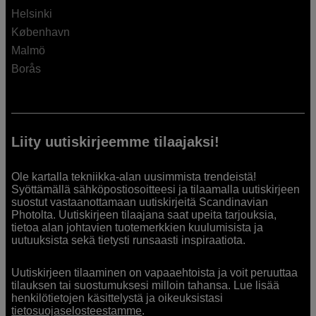
Helsinki
København
Malmö
Borås
Liity uutiskirjeemme tilaajaksi!
Ole kartalla tekniikka-alan uusimmista trendeistä!
Syöttämällä sähköpostiosoitteesi ja tilaamalla uutiskirjeen
suostut vastaanottamaan uutiskirjeitä Scandinavian
Photolta. Uutiskirjeen tilaajana saat upeita tarjouksia,
tietoa alan johtavien tuotemerkkien kuulumisista ja
uutuuksista sekä tietysti runsaasti inspiraatiota.
Uutiskirjeen tilaaminen on vapaaehtoista ja voit peruuttaa
tilauksen tai suostumuksesi milloin tahansa. Lue lisää
henkilötietojen käsittelystä ja oikeuksistasi
tietosuojaselosteestamme
.