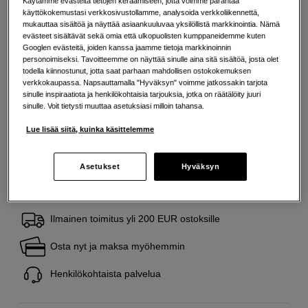
Käytämme evästeitä tietojen keräämiseen, jotta voimme parantaa
Lisää valosi kontrastia
käyttökokemustasi verkkosivustollamme, analysoida verkkoliikennettä,
mukauttaa sisältöä ja näyttää asiaankuuluvaa yksilöllistä markkinointia. Nämä
Lisää tietoa
evästeet sisältävät sekä omia että ulkopuolisten kumppaneidemme kuten
Googlen evästeitä, joiden kanssa jaamme tietoja markkinoinnin
personoimiseksi. Tavoitteemme on näyttää sinulle aina sitä sisältöä, josta olet
todella kiinnostunut, jotta saat parhaan mahdollisen ostokokemuksen
23
EUR
verkkokaupassa. Napsauttamalla "Hyväksyn" voimme jatkossakin tarjota
sinulle inspiraatiota ja henkilökohtaisia tarjouksia, jotka on räätälöity juuri
Maksa heti tai jaa useampaan osamaksuun
Lue lisää
sinulle. Voit tietysti muuttaa asetuksiasi milloin tahansa.
Määrä
Lisää ostoskoriin
Lue lisää siitä, kuinka käsittelemme
Asetukset
Hyväksyn
Ilmainen toimitus yli 200 EUR ostoksille
Osta nyt ja maksa myöhemmin
Henkilökohtaista palvelua