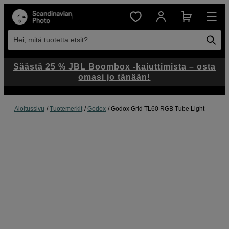
Hei, mitä tuotetta etsit?
Säästä 25 % JBL Boombox -kaiuttimista – osta
omasi jo tänään!
Aloitussivu
Tuotemerkit
Godox
Godox Grid TL60 RGB Tube Light