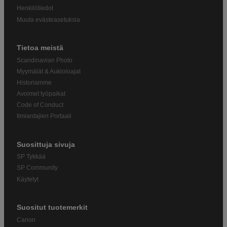
Henkilötiedot
Muuta evästeasetuksia
Tietoa meistä
Scandinavian Photo
Myymälät & Aukioloajat
Historiamme
Avoimet työpaikat
Code of Conduct
Ilmiantajien Portaali
Suosittuja sivuja
SP Tykkää
SP Community
Käytetyt
Suositut tuotemerkit
Canon