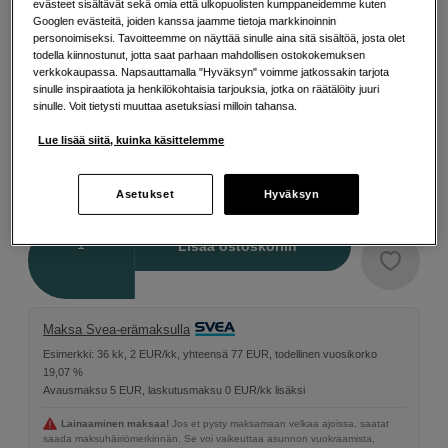
evästeet sisältävät sekä omia että ulkopuolisten kumppaneidemme kuten
Googlen evästeitä, joiden kanssa jaamme tietoja markkinoinnin
personoimiseksi. Tavoitteemme on näyttää sinulle aina sitä sisältöä, josta olet
todella kiinnostunut, jotta saat parhaan mahdollisen ostokokemuksen
verkkokaupassa. Napsauttamalla "Hyväksyn" voimme jatkossakin tarjota
sinulle inspiraatiota ja henkilökohtaisia tarjouksia, jotka on räätälöity juuri
sinulle. Voit tietysti muuttaa asetuksiasi milloin tahansa.
Lue lisää siitä, kuinka käsittelemme
50
EUR
Asetukset
Hyväksyn
Määrä
Lisää ostoskoriin
Maksa Svea-erämaksulla
Esimerkki: 36 kk, 2 EUR/kk, yhteensä 77 EUR, todellinen vuosikorko
19,07 %
Avausmaksu 5 EUR, laskutusmaksu 0 EUR/kk lisäksi
Lainaaminen maksaa!
Jos et pysty maksamaan velkaa ajoissa, saatat
saada maksuhäiriömerkinnän. Se voi vaikeuttaa asunnon vuokraamista,