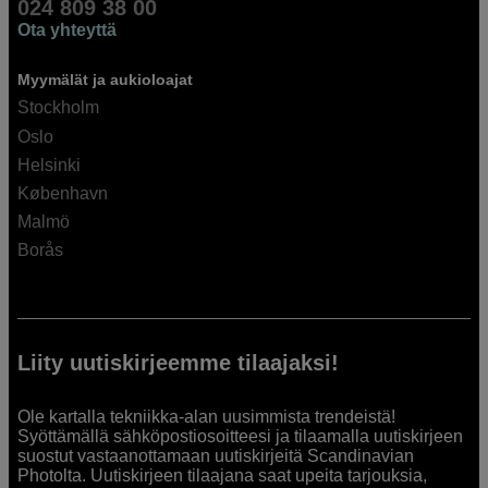
024 809 38 00
Ota yhteyttä
Myymälät ja aukioloajat
Stockholm
Oslo
Helsinki
København
Malmö
Borås
Liity uutiskirjeemme tilaajaksi!
Ole kartalla tekniikka-alan uusimmista trendeistä!
Syöttämällä sähköpostiosoitteesi ja tilaamalla uutiskirjeen
suostut vastaanottamaan uutiskirjeitä Scandinavian
Photolta. Uutiskirjeen tilaajana saat upeita tarjouksia,