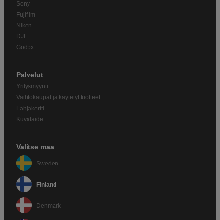
Sony
Fujifilm
Nikon
DJI
Godox
Palvelut
Yritysmyynti
Vaihtokaupat ja käytetyt tuotteet
Lahjakortti
Kuvataide
Valitse maa
Sweden
Finland
Denmark