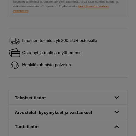
liittymien tekemistä ja uusien lainojen saamista. Apua saat kuntasi talous- ja
velkaneuvonnasta. Yhteystiedot löydät sivulta
kkv.fi (avautuu uuteen
välilehteen)
Ilmainen toimitus yli 200 EUR ostoksille
Osta nyt ja maksa myöhemmin
Henkilökohtaista palvelua
Tekniset tiedot
Arvostelut, kysymykset ja vastaukset
Tuotetiedot