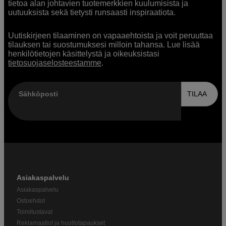
tietoa alan johtavien tuotemerkkien kuulumisista ja
uutuuksista sekä tietysti runsaasti inspiraatiota.
Uutiskirjeen tilaaminen on vapaaehtoista ja voit peruuttaa
tilauksen tai suostumuksesi milloin tahansa. Lue lisää
henkilötietojen käsittelystä ja oikeuksistasi
tietosuojaselosteestamme
.
Sähköposti
TILAA
Asiakaspalvelu
Asiakaspalvelu
Ostoehdot
Toimitustavat
Reklamaatiot ja huoltotapaukset