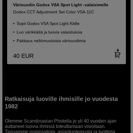
Värisuodin Godox VSA Spot Light -valaisimelle
Godox CCT Adjustment Set Color VSA-11C
Sopii Godox VSA Spot Light Kitille
Luo värikkäitä ja luovia valaistuksia
Pakkaus neliömuotoisia värisuodimia
40
EUR
Ratkaisuja luoville ihmisille jo vuodesta
1982
Olemme Scandinavian Photolla jo yli 40 vuoden ajan
auttaneet luovia ihmisiä toteuttamaan visioitaan.
Tarjoamme inspiraatiota, asiantuntemusta ja tuotteita