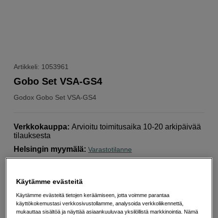
Artikkeli: 1053961
Gobo Set VSA-GS4
Godox
Gobo Set VSA-GS4
Verkkokauppa
:
Arvioitu toimitusaika 10-20 arkipäivää
tilauksesta
Helsingin myymälä
:
Varastotilanne
Käytämme evästeitä
Valitse Muita vaihtoehtoja
Käytämme evästeitä tietojen keräämiseen, jotta voimme parantaa
käyttökokemustasi verkkosivustollamme, analysoida verkkoliikennettä,
mukauttaa sisältöä ja näyttää asiaankuuluvaa yksilöllistä markkinointia. Nämä