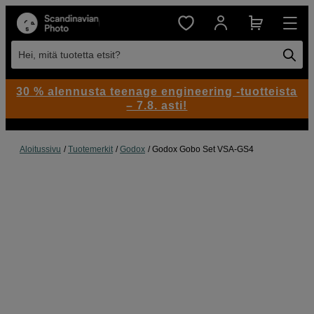
Hei, mitä tuotetta etsit?
30 % alennusta teenage engineering -tuotteista
– 7.8. asti!
Aloitussivu
Tuotemerkit
Godox
Godox Gobo Set VSA-GS4