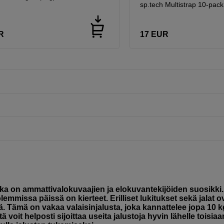
sp.tech Multistrap 10-pack
R
17
EUR
oka on ammattivalokuvaajien ja elokuvantekijöiden suosikki.
missa päissä on kierteet. Erilliset lukitukset sekä jalat o
stä. Tämä on vakaa valaisinjalusta, joka kannattelee jopa 10 
voit helposti sijoittaa useita jalustoja hyvin lähelle toisiaa