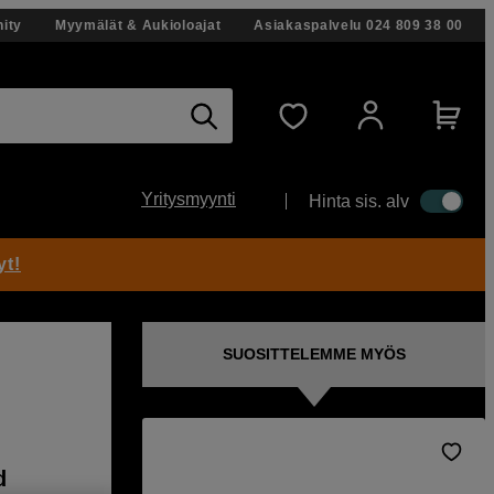
ity
Myymälät & Aukioloajat
Asiakaspalvelu
024 809 38 00
Yritysmyynti
Hinta sis. alv
yt!
SUOSITTELEMME MYÖS
d