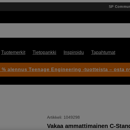
SP Commun
Tuotemerkit
Tietopankki
Inspiroidu
Tapahtumat
 % alennus Teenage Engineering -tuotteista – osta n
Artikkeli: 1049298
Vakaa ammattimainen C-Stan