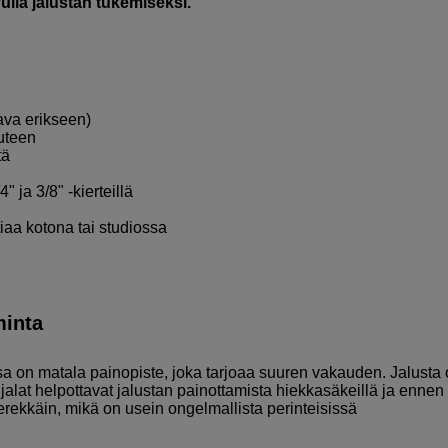
vulla jalustan tukemiseksi.
ava erikseen)
uteen
tä
ja 3/8" -kierteillä
tiaa kotona tai studiossa
minta
sa on matala painopiste, joka tarjoaa suuren vakauden. Jalusta
 jalat helpottavat jalustan painottamista hiekkasäkeillä ja ennen
ierekkäin, mikä on usein ongelmallista perinteisissä