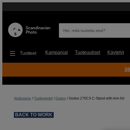
Hei, mitä tuotetta etsit?
Kampanjat
Tuoteuutiset
Käytetyt
Tuotteet
30
Aloitussivu
Tuotemerkit
Godox
Godox 270CS C-Stand with Arm Kit
BACK TO WORK