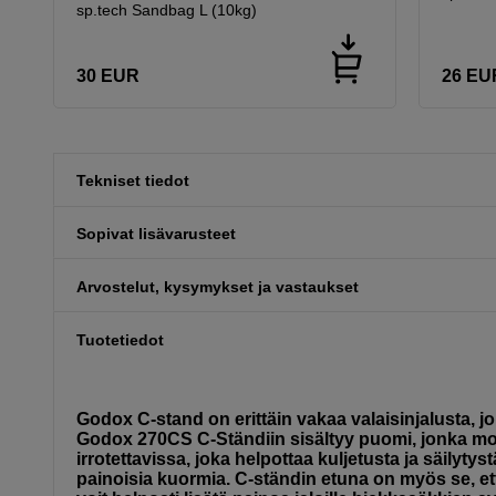
sp.tech Sandbag L (10kg)
30
EUR
26
EU
Tekniset tiedot
Sopivat lisävarusteet
Arvostelut, kysymykset ja vastaukset
Tuotetiedot
Godox C-stand on erittäin vakaa valaisinjalusta, j
Godox 270CS C-Ständiin sisältyy puomi, jonka molem
irrotettavissa, joka helpottaa kuljetusta ja säilyty
painoisia kuormia. C-ständin etuna on myös se, että 