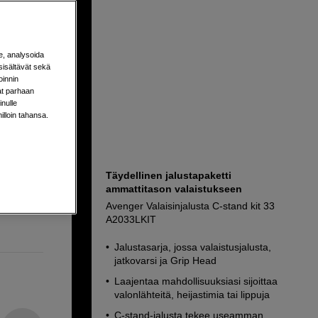
uomilla
e, analysoida
sisältävät sekä
oinnin
aat parhaan
nulle
milloin tahansa.
milla
,7 m
Täydellinen jalustapaketti
ammattitason valaistukseen
mm ruuvi
Avenger Valaisinjalusta C-stand kit 33
A2033LKIT
Jalustasarja, jossa valaistusjalusta,
jatkovarsi ja Grip Head
Laajentaa mahdollisuuksiasi sijoittaa
valonlähteitä, heijastimia tai lippuja
C-stand-jalusta tekee useamman