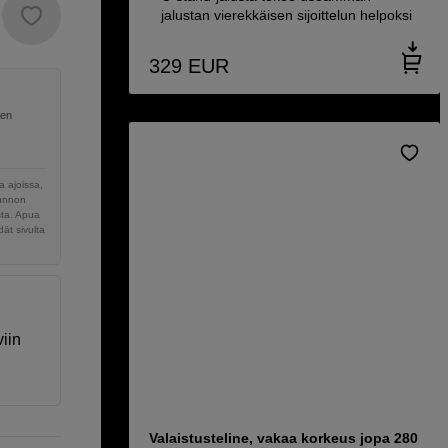
jalustan vierekkäisen sijoittelun helpoksi
329
EUR
nen
 ajoissa,
sunnon
sta. Apua
ät sivulta
iin
Valaistusteline, vakaa korkeus jopa 280