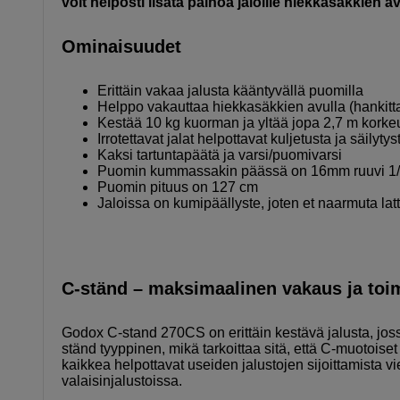
voit helposti lisätä painoa jaloille hiekkasäkkien a
Ominaisuudet
Erittäin vakaa jalusta kääntyvällä puomilla
Helppo vakauttaa hiekkasäkkien avulla (hankitt
Kestää 10 kg kuorman ja yltää jopa 2,7 m korke
Irrotettavat jalat helpottavat kuljetusta ja säilytys
Kaksi tartuntapäätä ja varsi/puomivarsi
Puomin kummassakin päässä on 16mm ruuvi 1/4" 
Puomin pituus on 127 cm
Jaloissa on kumipäällyste, joten et naarmuta lat
C-ständ – maksimaalinen vakaus ja toi
Godox C-stand 270CS on erittäin kestävä jalusta, jos
ständ tyyppinen, mikä tarkoittaa sitä, että C-muotoiset
kaikkea helpottavat useiden jalustojen sijoittamista v
valaisinjalustoissa.