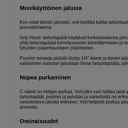
Monikäyttöinen jalusta
Kun ostat tämän jalustan, voit käyttää kahta tartuntapää
puomitelineenä.
Grip Head -tartuntapäät käyttävät korkealaatuisia jarrupa
yhtä tartuntapäätä kiinnitysvarren kiinnittämiseen ja 
lyhyiden paperitaustojen pitämiseen.
Puomin toisesta päästä löytyy 1/4" kierre ja toinen pä
valaisimen suoraan jalustaan ilman tartuntapäätä, jo
Nopea purkaminen
C-stand on helppo purkaa. Voit joko vain taittaa jalat yhte
tartuntapäät, puomin ja pylvään ja varastoida ne erikse
varastoitava jalusta erikseen. Voit helposti purkaa ja
ansiosta.
Ominaisuudet