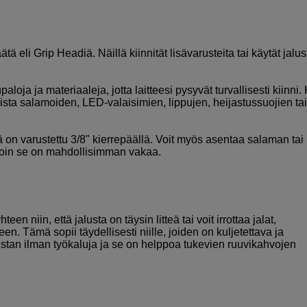
tä eli Grip Headiä. Näillä kiinnität lisävarusteita tai käytät jalu
loja ja materiaaleja, jotta laitteesi pysyvät turvallisesti kiinni.
toista salamoiden, LED-valaisimien, lippujen, heijastussuojien tai
ä on varustettu 3/8" kierrepäällä. Voit myös asentaa salaman ta
lloin se on mahdollisimman vakaa.
en niin, että jalusta on täysin litteä tai voit irrottaa jalat,
en. Tämä sopii täydellisesti niille, joiden on kuljetettava ja
lustan ilman työkaluja ja se on helppoa tukevien ruuvikahvojen