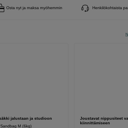
Osta nyt ja maksa myöhemmin
Henkilökohtaista pa
N
äkki jalustaan ja studioon
Joustavat nippusiteet v
kiinnittämiseen
 Sandbag M (6kg)