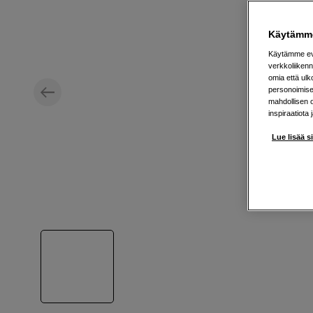
Käytämme
Käytämme evä
verkkoliikenn
omia että ul
personoimisek
mahdollisen 
inspiraatiota 
Lue lisää s