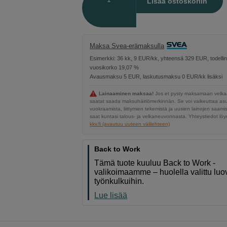
Lisää ostoskoriin
Maksa Svea-erämaksulla
Esimerkki: 36 kk, 9 EUR/kk, yhteensä 329 EUR, todelli
vuosikorko 19,07 %
Avausmaksu 5 EUR, laskutusmaksu 0 EUR/kk lisäksi
Lainaaminen maksaa!
Jos et pysty maksamaan velkaa
saatat saada maksuhäiriömerkinnän. Se voi vaikeuttaa a
vuokraamista, liittymien tekemistä ja uusien lainojen saami
saat kuntasi talous- ja velkaneuvonnasta. Yhteystiedot löyd
kkv.fi (avautuu uuteen välilehteen)
Back to Work
Tämä tuote kuuluu Back to Work -
valikoimaamme – huolella valittu luov
työnkulkuihin.
Lue lisää