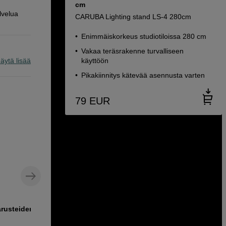
cm
lvelua
CARUBA Lighting stand LS-4 280cm
Enimmäiskorkeus studiotiloissa 280 cm
Vakaa teräsrakenne turvalliseen
käyttöön
äytä lisää
Pikakiinnitys kätevää asennusta varten
79
EUR
arusteiden
Tukeva hihna varusteiden
kiinnittämiseen