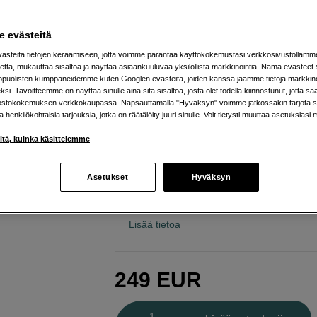
valaisinjalusta taitettavalla p
Godox
270CS C-Stand with Arm Kit
 evästeitä
steitä tietojen keräämiseen, jotta voimme parantaa käyttökokemustasi verkkosivustollamm
että, mukauttaa sisältöä ja näyttää asiaankuuluvaa yksilöllistä markkinointia. Nämä evästeet 
Verkkokauppa
:
Varastossa
kopuolisten kumppaneidemme kuten Googlen evästeitä, joiden kanssa jaamme tietoja markkin
si. Tavoitteemme on näyttää sinulle aina sitä sisältöä, josta olet todella kiinnostunut, jotta s
Helsingin myymälä
:
Varastotilanne
ostokokemuksen verkkokaupassa. Napsauttamalla "Hyväksyn" voimme jatkossakin tarjota si
ja henkilökohtaisia tarjouksia, jotka on räätälöity juuri sinulle. Voit tietysti muuttaa asetuksiasi 
Erittäin vakaa jalusta kääntyvällä puo
iitä, kuinka käsittelemme
Kestää 10 kg kuorman ja yltää jopa 2
korkeuteen
Asetukset
Hyväksyn
Puomin kummassakin päässä on 16
1/4" ja 3/8" -kierteillä
Lisää tietoa
249
EUR
Määrä