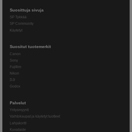
Suosittuja sivuja
SP Tykkää
SP Community
Käytetyt
Suositut tuotemerkit
Canon
Sony
Fujifilm
Nikon
DJI
Godox
Palvelut
Yritysmyynti
Vaihtokaupat ja käytetyt tuotteet
Lahjakortti
Kuvataide