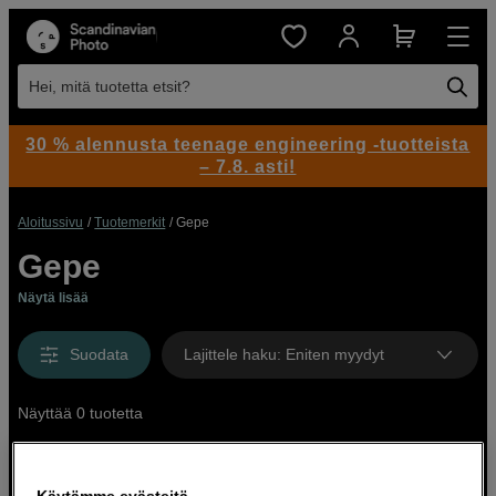
Hei, mitä tuotetta etsit?
30 % alennusta teenage engineering -tuotteista
– 7.8. asti!
Aloitussivu
Tuotemerkit
Gepe
Gepe
Näytä lisää
Suodata
Lajittele haku
:
Eniten myydyt
Näyttää 0 tuotetta
Käytämme evästeitä