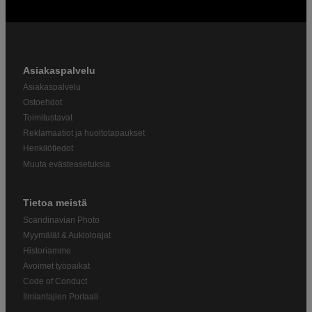
Asiakaspalvelu
Asiakaspalvelu
Ostoehdot
Toimitustavat
Reklamaatiot ja huoltotapaukset
Henkilötiedot
Muuta evästeasetuksia
Tietoa meistä
Scandinavian Photo
Myymälät & Aukioloajat
Historiamme
Avoimet työpaikat
Code of Conduct
Ilmiantajien Portaali