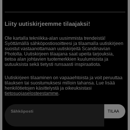
Liity uutiskirjeemme tilaajaksi!
Ole kartalla tekniikka-alan uusimmista trendeistä!
Syöttämällä sähköpostiosoitteesi ja tilaamalla uutiskirjeen
suostut vastaanottamaan uutiskirjeitä Scandinavian
Photolta. Uutiskirjeen tilaajana saat upeita tarjouksia,
tietoa alan johtavien tuotemerkkien kuulumisista ja
uutuuksista sekä tietysti runsaasti inspiraatiota.
Uutiskirjeen tilaaminen on vapaaehtoista ja voit peruuttaa
tilauksen tai suostumuksesi milloin tahansa. Lue lisää
henkilötietojen käsittelystä ja oikeuksistasi
tietosuojaselosteestamme
.
Sähköposti
TILAA