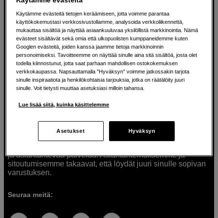
Käytämme evästeitä tietojen keräämiseen, jotta voimme parantaa
käyttökokemustasi verkkosivustollamme, analysoida verkkoliikennettä,
mukauttaa sisältöä ja näyttää asiaankuuluvaa yksilöllistä markkinointia. Nämä
Ratkaisuja luoville ihmisille jo vuodesta
evästeet sisältävät sekä omia että ulkopuolisten kumppaneidemme kuten
Googlen evästeitä, joiden kanssa jaamme tietoja markkinoinnin
1982
personoimiseksi. Tavoitteemme on näyttää sinulle aina sitä sisältöä, josta olet
todella kiinnostunut, jotta saat parhaan mahdollisen ostokokemuksen
verkkokaupassa. Napsauttamalla "Hyväksyn" voimme jatkossakin tarjota
Olemme Scandinavian Photolla jo yli 40 vuoden ajan
sinulle inspiraatiota ja henkilökohtaisia tarjouksia, jotka on räätälöity juuri
auttaneet luovia ihmisiä toteuttamaan visioitaan.
sinulle. Voit tietysti muuttaa asetuksiasi milloin tahansa.
Tarjoamme inspiraatiota, asiantuntemusta ja tuotteita
muun muassa valokuvauksen, äänen, videokuvauksen ja
Lue lisää siitä, kuinka käsittelemme
teknologian tarpeisiin. Palvelemme myös elokuvan,
musiikin ja taiteen harrastajia. Oikeilla työkaluilla ideat
muuttuvat todellisuudeksi. Autamme sinua valitsemaan
Asetukset
Hyväksyn
tuotteet, jotka vastaavat tarpeitasi. Tarjoamme
korkealaatuisten tuotteiden lisäksi myös henkilökohtaista
ja asiantuntevaa palvelua. Asiantuntemuksemme ja
sitoutumisemme takaavat, että löydät juuri sinulle sopivan
varustuksen.
Seuraa meitä: