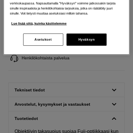
verkkokaupassa. Napsauttamalla "Hyväksyn" voimme jatkossakin tarjota
sinulle inspiraatiota ja henkilökohtaisia tarjouksia, jotka on räätälöity juuri
sinulle. Voit tietysti muuttaa asetuksiasi milloin tahansa.
Lue lisää siitä, kuinka käsittelemme
Ilmainen toimitus yli 200 EUR ostoksille
Asetukset
Hyväksyn
Osta nyt ja maksa myöhemmin
Henkilökohtaista palvelua
Tekniset tiedot
Arvostelut, kysymykset ja vastaukset
Tuotetiedot
Objektiivin takasuojus suojaa Fuji-optiikkaasi kun