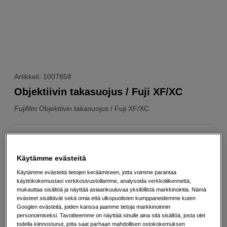
Artikkeli: 1007858
Objektiivin takasuojus / Fuji XF/XC
Fujifilm
Objektiivin takasuojus / Fuji XF/XC
Verkkokauppa
:
Varastossa
Helsingin myymälä
:
Varastotilanne
Käytämme evästeitä
Käytämme evästeitä tietojen keräämiseen, jotta voimme parantaa
käyttökokemustasi verkkosivustollamme, analysoida verkkoliikennettä,
9
EUR
mukauttaa sisältöä ja näyttää asiaankuuluvaa yksilöllistä markkinointia. Nämä
Maksa heti tai jaa useampaan osamaksuun
Lue lisää
evästeet sisältävät sekä omia että ulkopuolisten kumppaneidemme kuten
Googlen evästeitä, joiden kanssa jaamme tietoja markkinoinnin
personoimiseksi. Tavoitteemme on näyttää sinulle aina sitä sisältöä, josta olet
Määrä
Lisää ostoskoriin
todella kiinnostunut, jotta saat parhaan mahdollisen ostokokemuksen