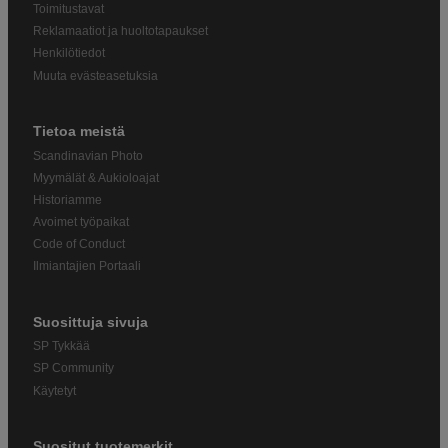
Toimitustavat
Reklamaatiot ja huoltotapaukset
Henkilötiedot
Muuta evästeasetuksia
Tietoa meistä
Scandinavian Photo
Myymälät & Aukioloajat
Historiamme
Avoimet työpaikat
Code of Conduct
Ilmiantajien Portaali
Suosittuja sivuja
SP Tykkää
SP Community
Käytetyt
Suositut tuotemerkit