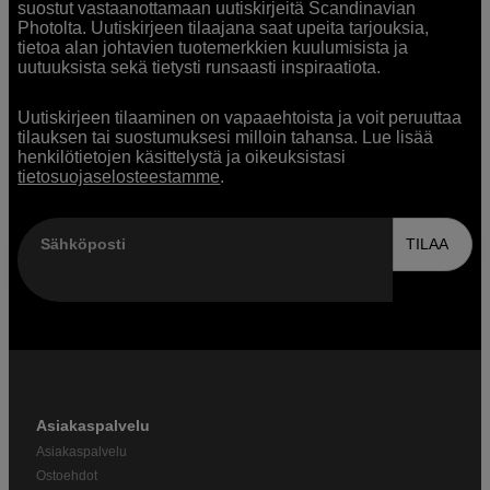
suostut vastaanottamaan uutiskirjeitä Scandinavian
Photolta. Uutiskirjeen tilaajana saat upeita tarjouksia,
tietoa alan johtavien tuotemerkkien kuulumisista ja
uutuuksista sekä tietysti runsaasti inspiraatiota.
Uutiskirjeen tilaaminen on vapaaehtoista ja voit peruuttaa
tilauksen tai suostumuksesi milloin tahansa. Lue lisää
henkilötietojen käsittelystä ja oikeuksistasi
tietosuojaselosteestamme
.
Sähköposti
TILAA
Asiakaspalvelu
Asiakaspalvelu
Ostoehdot