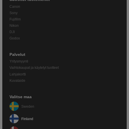
Canon
Sony
Fujifilm
Nikon
DJI
Godox
Palvelut
Yritysmyynti
Vaihtokaupat ja käytetyt tuotteet
Lahjakortti
Kuvataide
Valitse maa
Sweden
Finland