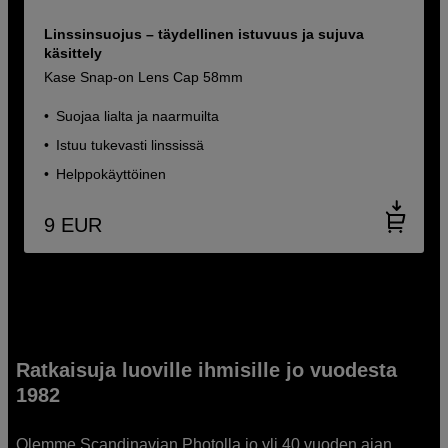
Linssinsuojus – täydellinen istuvuus ja sujuva
käsittely
Kase Snap-on Lens Cap 58mm
Suojaa lialta ja naarmuilta
Istuu tukevasti linssissä
Helppokäyttöinen
9
EUR
Ratkaisuja luoville ihmisille jo vuodesta
1982
Olemme Scandinavian Photolla jo yli 40 vuoden ajan