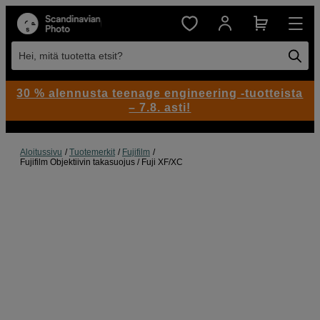
Hei, mitä tuotetta etsit?
30 % alennusta teenage engineering -tuotteista
– 7.8. asti!
Aloitussivu
Tuotemerkit
Fujifilm
Fujifilm Objektiivin takasuojus / Fuji XF/XC