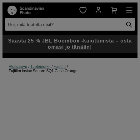
Hei, mitä tuotetta etsit?
Säästä 25 % JBL Boombox -kaiuttimista – osta
omasi jo tänään!
Aloitussivu
Tuotemerkit
Fujifilm
Fujifilm Instax Square SQ1 Case Orange