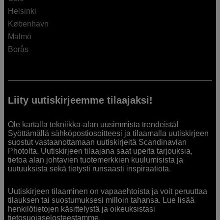
Helsinki
København
Malmö
Borås
Liity uutiskirjeemme tilaajaksi!
Ole kartalla tekniikka-alan uusimmista trendeistä!
Syöttämällä sähköpostiosoitteesi ja tilaamalla uutiskirjeen
suostut vastaanottamaan uutiskirjeitä Scandinavian
Photolta. Uutiskirjeen tilaajana saat upeita tarjouksia,
tietoa alan johtavien tuotemerkkien kuulumisista ja
uutuuksista sekä tietysti runsaasti inspiraatiota.
Uutiskirjeen tilaaminen on vapaaehtoista ja voit peruuttaa
tilauksen tai suostumuksesi milloin tahansa. Lue lisää
henkilötietojen käsittelystä ja oikeuksistasi
tietosuojaselosteestamme
.