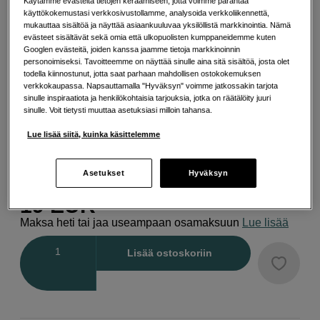
Käytämme evästeitä tietojen keräämiseen, jotta voimme parantaa
käyttökokemustasi verkkosivustollamme, analysoida verkkoliikennettä,
Lisää tietoa
mukauttaa sisältöä ja näyttää asiaankuuluvaa yksilöllistä markkinointia. Nämä
evästeet sisältävät sekä omia että ulkopuolisten kumppaneidemme kuten
Googlen evästeitä, joiden kanssa jaamme tietoja markkinoinnin
personoimiseksi. Tavoitteemme on näyttää sinulle aina sitä sisältöä, josta olet
Valitse Muita vaihtoehtoja
todella kiinnostunut, jotta saat parhaan mahdollisen ostokokemuksen
verkkokaupassa. Napsauttamalla "Hyväksyn" voimme jatkossakin tarjota
sinulle inspiraatiota ja henkilökohtaisia tarjouksia, jotka on räätälöity juuri
sinulle. Voit tietysti muuttaa asetuksiasi milloin tahansa.
Lue lisää siitä, kuinka käsittelemme
Oranssi
Sininen
Valkoinen
Asetukset
Hyväksyn
19
EUR
Maksa heti tai jaa useampaan osamaksuun
Lue lisää
Määrä
Lisää ostoskoriin