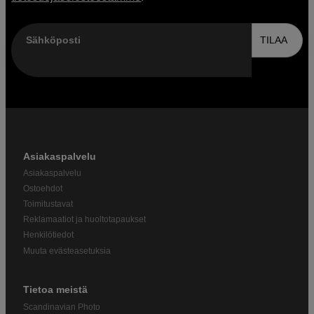
Sähköposti
TILAA
Asiakaspalvelu
Asiakaspalvelu
Ostoehdot
Toimitustavat
Reklamaatiot ja huoltotapaukset
Henkilötiedot
Muuta evästeasetuksia
Tietoa meistä
Scandinavian Photo