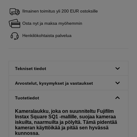
Ilmainen toimitus yli 200 EUR ostoksille
Osta nyt ja maksa myöhemmin
Henkilökohtaista palvelua
Tekniset tiedot
Arvostelut, kysymykset ja vastaukset
Tuotetiedot
Kameralaukku, joka on suunniteltu Fujifilm
Instax Square SQ1 -mallille, suojaa kameraa
iskuilta, naarmuilta ja pölyltä. Tämä pidentää
kameran käyttöikää ja pitää sen hyvässä
kunnossa.