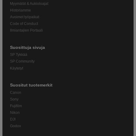
Myymälät & Aukioloajat
Historiamme
Avoimet työpaikat
Code of Conduct
Ilmiantajien Portaali
Suosittuja sivuja
SP Tykkää
SP Community
Käytetyt
Suositut tuotemerkit
Canon
Sony
Fujifilm
Nikon
DJI
Godox