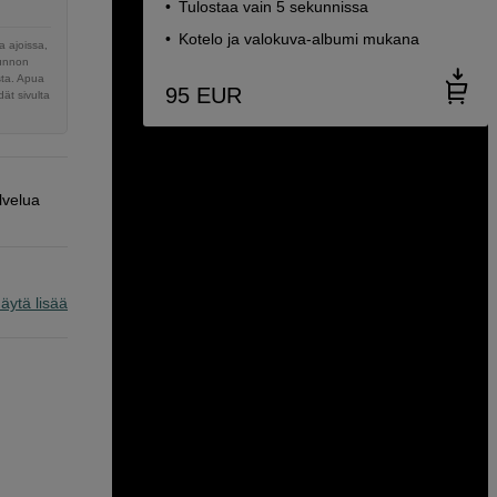
Tulostaa vain 5 sekunnissa
Kotelo ja valokuva-albumi mukana
 ajoissa,
sunnon
sta. Apua
95
EUR
ät sivulta
lvelua
äytä lisää