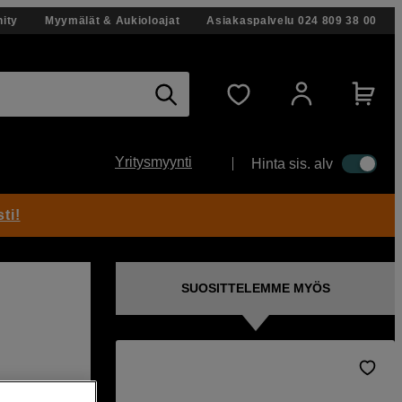
ity
Myymälät & Aukioloajat
Asiakaspalvelu
024 809 38 00
Yritysmyynti
Hinta sis. alv
ti!
SUOSITTELEMME MYÖS