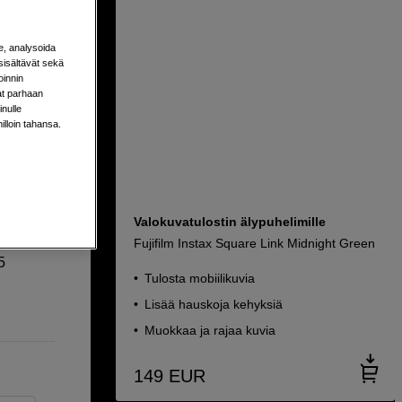
e, analysoida
sisältävät sekä
oinnin
aat parhaan
nulle
milloin tahansa.
ilillä
rävämpiä
Valokuvatulostin älypuhelimille
Fujifilm Instax Square Link Midnight Green
5
Tulosta mobiilikuvia
Lisää hauskoja kehyksiä
Muokkaa ja rajaa kuvia
149
EUR