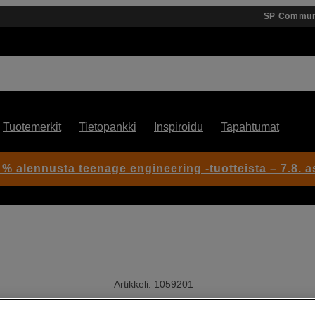
SP Commun
Tuotemerkit
Tietopankki
Inspiroidu
Tapahtumat
 % alennusta teenage engineering -tuotteista – 7.8. as
Artikkeli: 1059201
Pikafilmikamera, jolla säilytät