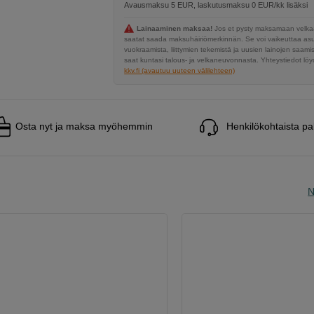
Avausmaksu 5 EUR, laskutusmaksu 0 EUR/kk lisäksi
Lainaaminen maksaa!
Jos et pysty maksamaan velkaa
saatat saada maksuhäiriömerkinnän. Se voi vaikeuttaa a
vuokraamista, liittymien tekemistä ja uusien lainojen saami
saat kuntasi talous- ja velkaneuvonnasta. Yhteystiedot löyd
kkv.fi (avautuu uuteen välilehteen)
Osta nyt ja maksa myöhemmin
Henkilökohtaista pa
N