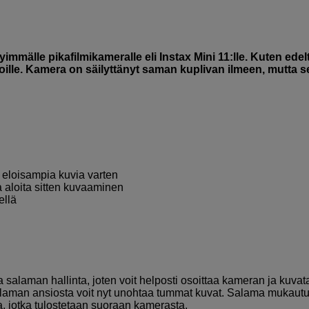
mmälle pikafilmikameralle eli Instax Mini 11:lle. Kuten edelt
tkoille. Kamera on säilyttänyt saman kuplivan ilmeen, mutta s
 eloisampia kuvia varten
a aloita sitten kuvaaminen
ellä
 salaman hallinta, joten voit helposti osoittaa kameran ja kuvat
salaman ansiosta voit nyt unohtaa tummat kuvat. Salama mukaut
ia, jotka tulostetaan suoraan kamerasta.