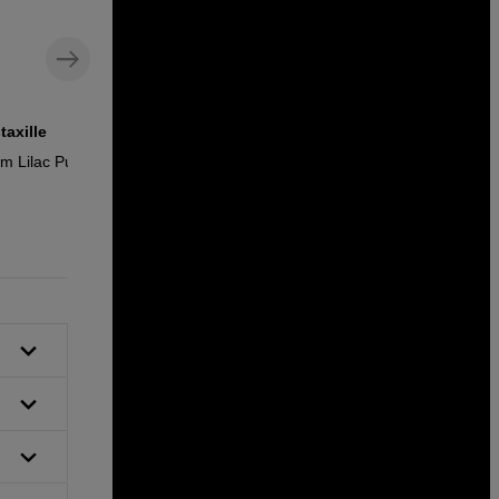
taxille
Yhteensopiva laukku Instax Mini 12 -
kameralle
um Lilac Purple
Fujifilm Instax Mini 12 Case Clay White
17
EUR