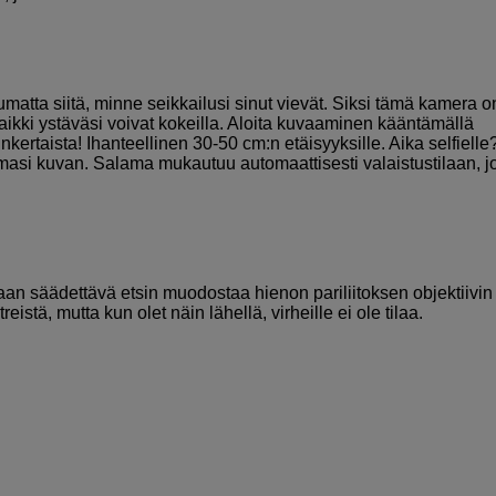
atta siitä, minne seikkailusi sinut vievät. Siksi tämä kamera o
ta kaikki ystäväsi voivat kokeilla. Aloita kuvaaminen kääntämällä
nkertaista! Ihanteellinen 30-50 cm:n etäisyyksille. Aika selfielle
amasi kuvan. Salama mukautuu automaattisesti valaistustilaan, j
laan säädettävä etsin muodostaa hienon pariliitoksen objektiivin
tä, mutta kun olet näin lähellä, virheille ei ole tilaa.