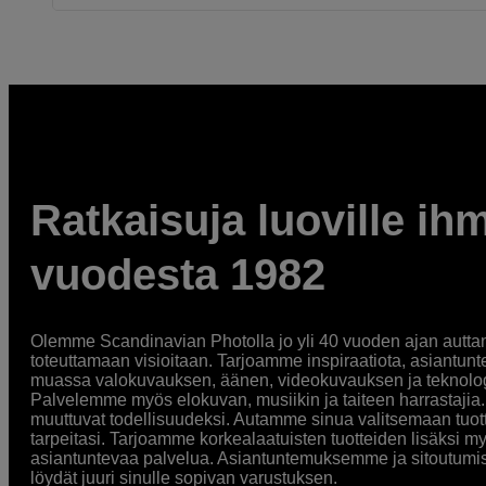
Ratkaisuja luoville ihm
vuodesta 1982
Olemme Scandinavian Photolla jo yli 40 vuoden ajan auttan
toteuttamaan visioitaan. Tarjoamme inspiraatiota, asiantunt
muassa valokuvauksen, äänen, videokuvauksen ja teknologi
Palvelemme myös elokuvan, musiikin ja taiteen harrastajia. O
muuttuvat todellisuudeksi. Autamme sinua valitsemaan tuott
tarpeitasi. Tarjoamme korkealaatuisten tuotteiden lisäksi m
asiantuntevaa palvelua. Asiantuntemuksemme ja sitoutumi
löydät juuri sinulle sopivan varustuksen.