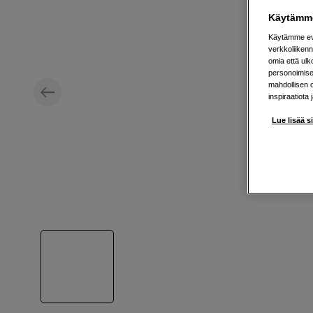
Käytämme
Käytämme evä
verkkoliikenn
omia että ul
personoimisek
mahdollisen 
inspiraatiota 
Lue lisää s