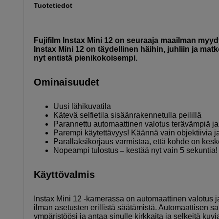
Tuotetiedot
Fujifilm Instax Mini 12 on seuraaja maailman myydyi
Instax Mini 12 on täydellinen häihin, juhliin ja ma
nyt entistä pienikokoisempi.
Ominaisuudet
Uusi lähikuvatila
Kätevä selfietila sisäänrakennetulla peilillä
Parannettu automaattinen valotus terävämpiä ja
Parempi käytettävyys! Käännä vain objektiivia j
Parallaksikorjaus varmistaa, että kohde on kesk
Nopeampi tulostus
kestää nyt vain 5 sekuntia!
–
Käyttövalmis
Instax Mini 12 -kamerassa on automaattinen valotus ja
ilman asetusten erillistä säätämistä. Automaattisen 
ympäristöösi ja antaa sinulle kirkkaita ja selkeitä kuv