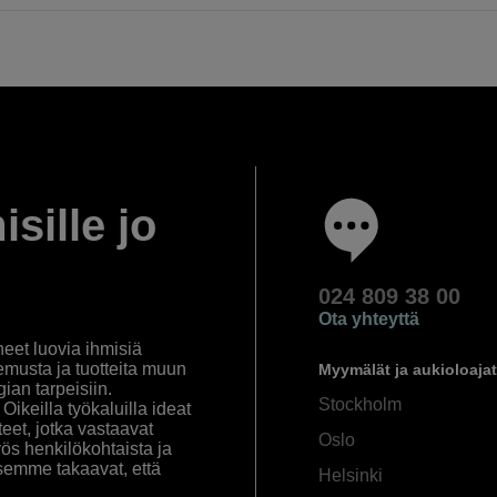
isille jo
024 809 38 00
Ota yhteyttä
eet luovia ihmisiä
emusta ja tuotteita muun
Myymälät ja aukioloajat
an tarpeisiin.
Stockholm
ikeilla työkaluilla ideat
eet, jotka vastaavat
Oslo
yös henkilökohtaista ja
semme takaavat, että
Helsinki