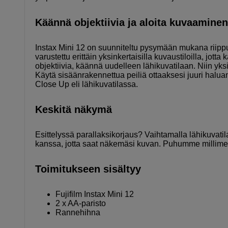
Käännä objektiivia ja aloita kuvaaminen
Instax Mini 12 on suunniteltu pysymään mukana riippum
varustettu erittäin yksinkertaisilla kuvaustiloilla, jot
objektiivia, käännä uudelleen lähikuvatilaan. Niin yksi
Käytä sisäänrakennettua peiliä ottaaksesi juuri halu
Close Up eli lähikuvatilassa.
Keskitä näkymä
Esittelyssä parallaksikorjaus? Vaihtamalla lähikuvati
kanssa, jotta saat näkemäsi kuvan. Puhumme millimetreis
Toimitukseen sisältyy
Fujifilm Instax Mini 12
2 x AA-paristo
Rannehihna