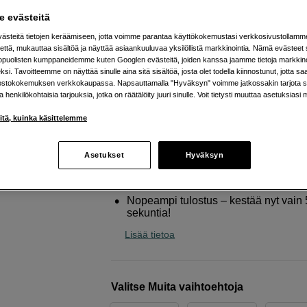
muistosi hauskalla ja luovalla
 evästeitä
tavalla
steitä tietojen keräämiseen, jotta voimme parantaa käyttökokemustasi verkkosivustollamm
Fujifilm
Instax Mini 12 Purple
että, mukauttaa sisältöä ja näyttää asiaankuuluvaa yksilöllistä markkinointia. Nämä evästeet 
kopuolisten kumppaneidemme kuten Googlen evästeitä, joiden kanssa jaamme tietoja markkin
si. Tavoitteemme on näyttää sinulle aina sitä sisältöä, josta olet todella kiinnostunut, jotta s
ostokokemuksen verkkokaupassa. Napsauttamalla "Hyväksyn" voimme jatkossakin tarjota si
Verkkokauppa
:
Varastossa
ja henkilökohtaisia tarjouksia, jotka on räätälöity juuri sinulle. Voit tietysti muuttaa asetuksiasi 
Helsingin myymälä
:
Varastotilanne
iitä, kuinka käsittelemme
Kätevä selfietila sisäänrakennetulla pe
Asetukset
Hyväksyn
Parannettu automaattinen valotus te
ja eloisampia kuvia varten
Nopeampi tulostus – kestää nyt vain 
sekuntia!
Lisää tietoa
Valitse Muita vaihtoehtoja