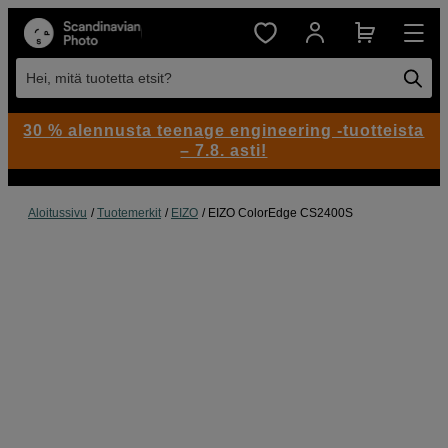
Hei, mitä tuotetta etsit?
30 % alennusta teenage engineering -tuotteista
– 7.8. asti!
Aloitussivu
Tuotemerkit
EIZO
EIZO ColorEdge CS2400S