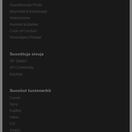
Scandinavian Photo
Myymälät & Aukioloajat
Historiamme
Avoimet työpaikat
Code of Conduct
Ilmiantajien Portaali
Suosittuja sivuja
SP Tykkää
SP Community
Käytetyt
Suositut tuotemerkit
Canon
Sony
Fujifilm
Nikon
DJI
Godox