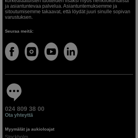
korkealaatuisten tuotteiden lisäksi myös henkilökohtaista
ja asiantuntevaa palvelua. Asiantuntemuksemme ja
sitoutumisemme takaavat, että löydät juuri sinulle sopivan
varustuksen.
Seuraa meitä:
024 809 38 00
Ota yhteyttä
Myymälät ja aukioloajat
Stockholm