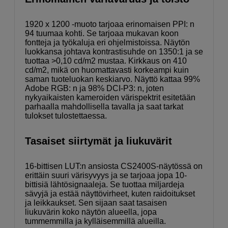
1920 x 1200 -muoto tarjoaa erinomaisen PPI: n
94 tuumaa kohti. Se tarjoaa mukavan koon
fontteja ja työkaluja eri ohjelmistoissa. Näytön
luokkansa johtava kontrastisuhde on 1350:1 ja se
tuottaa >0,10 cd/m2 mustaa. Kirkkaus on 410
cd/m2, mikä on huomattavasti korkeampi kuin
saman tuoteluokan keskiarvo. Näyttö kattaa 99%
Adobe RGB: n ja 98% DCI-P3: n, joten
nykyaikaisten kameroiden värispektrit esitetään
parhaalla mahdollisella tavalla ja saat tarkat
tulokset tulostettaessa.
Tasaiset siirtymät ja liukuvärit
16-bittisen LUT:n ansiosta CS2400S-näytössä on
erittäin suuri värisyvyys ja se tarjoaa jopa 10-
bittisiä lähtösignaaleja. Se tuottaa miljardeja
sävyjä ja estää näyttövirheet, kuten raidoitukset
ja leikkaukset. Sen sijaan saat tasaisen
liukuvärin koko näytön alueella, jopa
tummemmilla ja kylläisemmillä alueilla.