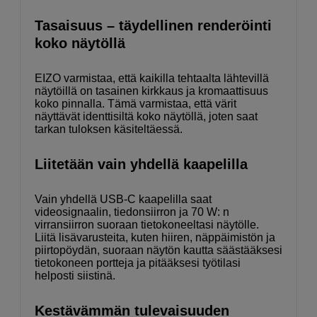
Tasaisuus – täydellinen renderöinti
koko näytöllä
EIZO varmistaa, että kaikilla tehtaalta lähtevillä
näytöillä on tasainen kirkkaus ja kromaattisuus
koko pinnalla. Tämä varmistaa, että värit
näyttävät identtisiltä koko näytöllä, joten saat
tarkan tuloksen käsiteltäessä.
Liitetään vain yhdellä kaapelilla
Vain yhdellä USB-C kaapelilla saat
videosignaalin, tiedonsiirron ja 70 W: n
virransiirron suoraan tietokoneeltasi näytölle.
Liitä lisävarusteita, kuten hiiren, näppäimistön ja
piirtopöydän, suoraan näytön kautta säästääksesi
tietokoneen portteja ja pitääksesi työtilasi
helposti siistinä.
Kestävämmän tulevaisuuden