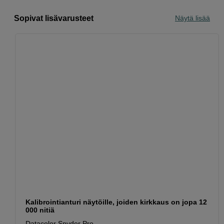
Sopivat lisävarusteet
Näytä lisää
Kalibrointianturi näytöille, joiden kirkkaus on jopa 12
000 nitiä
Datacolor Spyder Pro