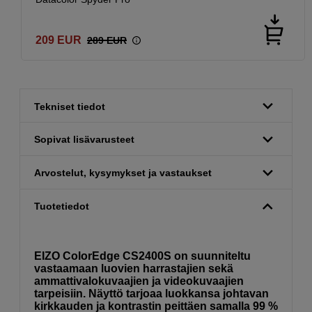
209
EUR
289
EUR
Tekniset tiedot
Sopivat lisävarusteet
Arvostelut, kysymykset ja vastaukset
Tuotetiedot
EIZO ColorEdge CS2400S on suunniteltu
vastaamaan luovien harrastajien sekä
ammattivalokuvaajien ja videokuvaajien
tarpeisiin. Näyttö tarjoaa luokkansa johtavan
kirkkauden ja kontrastin peittäen samalla 99 %