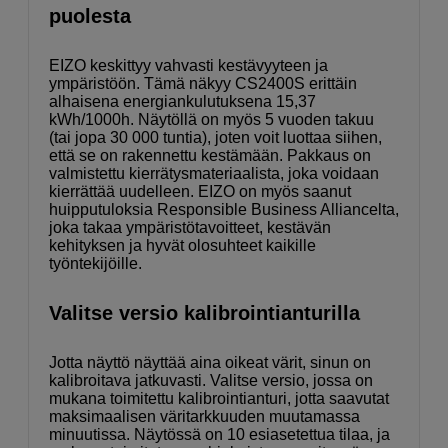
puolesta
EIZO keskittyy vahvasti kestävyyteen ja
ympäristöön. Tämä näkyy CS2400S erittäin
alhaisena energiankulutuksena 15,37
kWh/1000h. Näytöllä on myös 5 vuoden takuu
(tai jopa 30 000 tuntia), joten voit luottaa siihen,
että se on rakennettu kestämään. Pakkaus on
valmistettu kierrätysmateriaalista, joka voidaan
kierrättää uudelleen. EIZO on myös saanut
huipputuloksia Responsible Business Alliancelta,
joka takaa ympäristötavoitteet, kestävän
kehityksen ja hyvät olosuhteet kaikille
työntekijöille.
Valitse versio kalibrointianturilla
Jotta näyttö näyttää aina oikeat värit, sinun on
kalibroitava jatkuvasti. Valitse versio, jossa on
mukana toimitettu kalibrointianturi, jotta saavutat
maksimaalisen väritarkkuuden muutamassa
minuutissa. Näytössä on 10 esiasetettua tilaa, ja