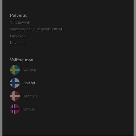
Palvelut
Yritysmyynti
Vaihtokaupat ja käytetyt tuotteet
Lahjakortti
Kuvataide
Valitse maa
Sweden
Finland
Denmark
Norway