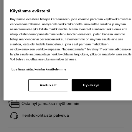
19,07 %
Avausmaksu 5 EUR, laskutusmaksu 0 EUR/kk lisäksi
Käytämme evästeitä
Lainaaminen maksaa!
Jos et pysty maksamaan velkaa ajoissa, saatat
Käytämme evästeitä tietojen keräämiseen, jotta voimme parantaa käyttökokemustasi
saada maksuhäiriömerkinnän. Se voi vaikeuttaa asunnon vuokraamista,
liittymien tekemistä ja uusien lainojen saamista. Apua saat kuntasi talous- ja
verkkosivustollamme, analysoida verkkoliikennettä, mukauttaa sisältöä ja näyttää
velkaneuvonnasta. Yhteystiedot löydät sivulta
kkv.fi (avautuu uuteen
asiaankuuluvaa yksilöllistä markkinointia. Nämä evästeet sisältävät sekä omia että
välilehteen)
ulkopuolisten kumppaneidemme kuten Googlen evästeitä, joiden kanssa jaamme
tietoja markkinoinnin personoimiseksi. Tavoitteemme on näyttää sinulle aina sitä
sisältöä, josta olet todella kiinnostunut, jotta saat parhaan mahdollisen
Energialuokka
ostokokemuksen verkkokaupassa. Napsauttamalla "Hyväksyn" voimme jatkossakin
tarjota sinulle inspiraatiota ja henkilökohtaisia tarjouksia, jotka on räätälöity juuri sinulle
Tuotelehti
Voit tietysti muuttaa asetuksiasi milloin tahansa.
Lue lisää siitä, kuinka käsittelemme
Asetukset
Hyväksyn
Ilmainen toimitus yli 200 EUR ostoksille
Osta nyt ja maksa myöhemmin
Henkilökohtaista palvelua