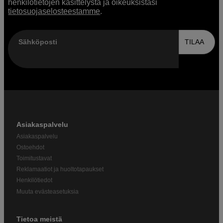
henkilötietojen käsittelystä ja oikeuksistasi
tietosuojaselosteestamme
.
Sähköposti
TILAA
Asiakaspalvelu
Asiakaspalvelu
Ostoehdot
Toimitustavat
Reklamaatiot ja huoltotapaukset
Henkilötiedot
Muuta evästeasetuksia
Tietoa meistä