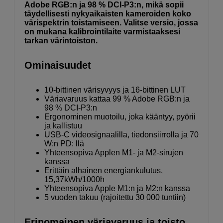
Adobe RGB:n ja 98 % DCI-P3:n, mikä sopii
täydellisesti nykyaikaisten kameroiden koko
värispektrin toistamiseen. Valitse versio, jossa
on mukana kalibrointilaite varmistaaksesi
tarkan värintoiston.
Ominaisuudet
10-bittinen värisyvyys ja 16-bittinen LUT
Väriavaruus kattaa 99 % Adobe RGB:n ja
98 % DCI-P3:n
Ergonominen muotoilu, joka kääntyy, pyörii
ja kallistuu
USB-C videosignaalilla, tiedonsiirrolla ja 70
W:n PD: llä
Yhteensopiva Applen M1- ja M2-sirujen
kanssa
Erittäin alhainen energiankulutus,
15,37kWh/1000h
Yhteensopiva Apple M1:n ja M2:n kanssa
5 vuoden takuu (rajoitettu 30 000 tuntiin)
Erinomainen väriavaruus ja toisto