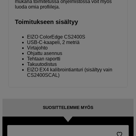
mukana toimitetussa ohjelmistossa voit myös
luoda omia profiileja.
Toimitukseen sisältyy
EIZO ColorEdge CS2400S
USB-C-kaapeli, 2 metriä
Virtajohto
Ohjattu asennus
Tehtaan raportti
Takuutodistus
EIZO EX4 kalibrointianturi (sisältyy vain
CS2400SCAL)
SUOSITTELEMME MYÖS