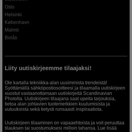
Oslo
Helsinki
København
Malmö
Borås
Liity uutiskirjeemme tilaajaksi!
Ole kartalla tekniikka-alan uusimmista trendeistä!
Syöttämällä sähköpostiosoitteesi ja tilaamalla uutiskirjeen
suostut vastaanottamaan uutiskirjeitä Scandinavian
Photolta. Uutiskirjeen tilaajana saat upeita tarjouksia,
tietoa alan johtavien tuotemerkkien kuulumisista ja
uutuuksista sekä tietysti runsaasti inspiraatiota.
Uutiskirjeen tilaaminen on vapaaehtoista ja voit peruuttaa
tilauksen tai suostumuksesi milloin tahansa. Lue lisää