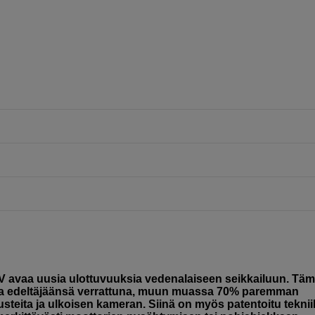
OV avaa uusia ulottuvuuksia vedenalaiseen seikkailuun. Tä
ia edeltäjäänsä verrattuna, muun muassa 70% paremman
teita ja ulkoisen kameran. Siinä on myös patentoitu tekni