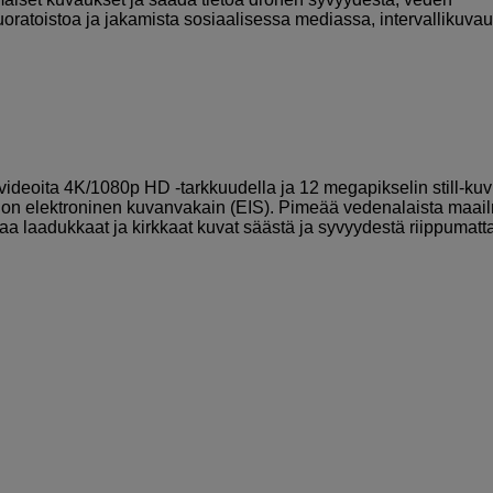
oratoistoa ja jakamista sosiaalisessa mediassa, intervallikuvau
videoita 4K/1080p HD -tarkkuudella ja 12 megapikselin still-kuv
 on elektroninen kuvanvakain (EIS). Pimeää vedenalaista maai
 laadukkaat ja kirkkaat kuvat säästä ja syvyydestä riippumatta