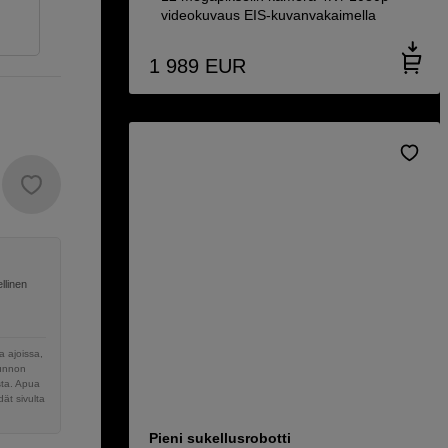
videokuvaus EIS-kuvanvakaimella
1 989
EUR
llinen
 ajoissa,
sunnon
sta. Apua
ät sivulta
Pieni sukellusrobotti