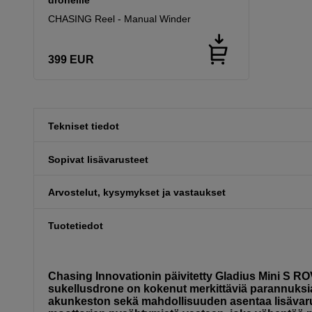
CHASING Reel - Manual Winder
399
EUR
Tekniset tiedot
Sopivat lisävarusteet
Arvostelut, kysymykset ja vastaukset
Tuotetiedot
Chasing Innovationin päivitetty Gladius Mini S R
sukellusdrone on kokenut merkittäviä parannuks
akunkeston sekä mahdollisuuden asentaa lisävarus