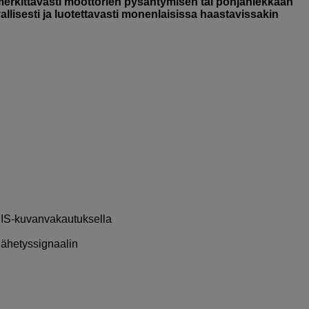
erkittävästi moottorien pysähtymisen tai pohjahiekkaan
urvallisesti ja luotettavasti monenlaisissa haastavissakin
EIS-kuvanvakautuksella
lähetyssignaalin