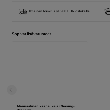
Ilmainen toimitus yli 200 EUR ostoksille
Sopivat lisävarusteet
Manuaalinen kaapelikela Chasing-
droneille