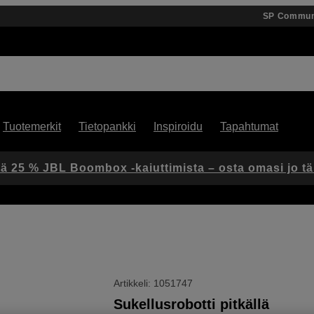
SP Commun
Tuotemerkit
Tietopankki
Inspiroidu
Tapahtumat
ä 25 % JBL Boombox -kaiuttimista – osta omasi jo t
Artikkeli: 1051747
Sukellusrobotti pitkällä