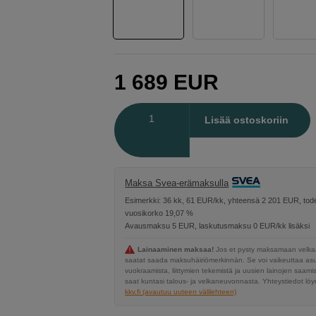
1 689
EUR
Määrä
Lisää ostoskoriin
Maksa Svea-erämaksulla
Esimerkki: 36 kk, 61 EUR/kk, yhteensä 2 201 EUR, tode
vuosikorko 19,07 %
Avausmaksu 5 EUR, laskutusmaksu 0 EUR/kk lisäksi
Lainaaminen maksaa!
Jos et pysty maksamaan velkaa
saatat saada maksuhäiriömerkinnän. Se voi vaikeuttaa a
vuokraamista, liittymien tekemistä ja uusien lainojen saami
saat kuntasi talous- ja velkaneuvonnasta. Yhteystiedot löyd
kkv.fi (avautuu uuteen välilehteen)