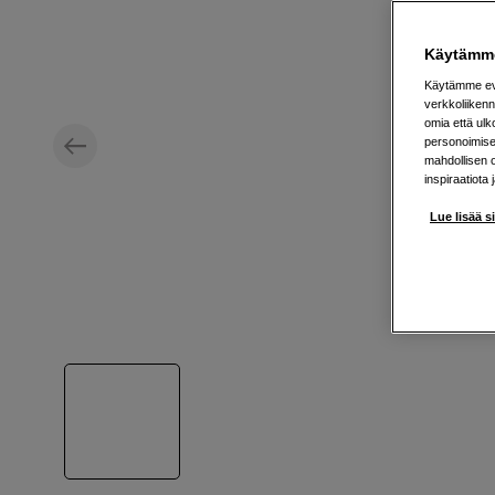
Käytämme
Käytämme evä
verkkoliikenn
omia että ul
personoimisek
mahdollisen 
inspiraatiota 
Lue lisää s