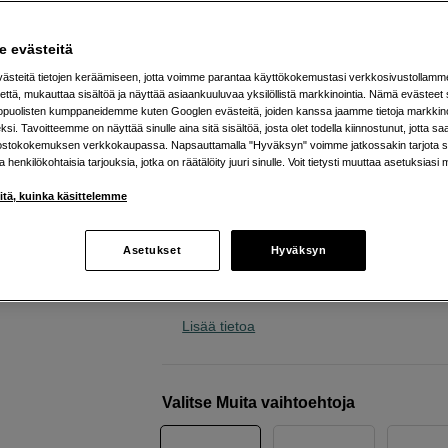
akunkestolla ja 100 metrin
kaapelilla
 evästeitä
CHASING
Gladius Mini S 100M
steitä tietojen keräämiseen, jotta voimme parantaa käyttökokemustasi verkkosivustollamm
että, mukauttaa sisältöä ja näyttää asiaankuuluvaa yksilöllistä markkinointia. Nämä evästeet 
kopuolisten kumppaneidemme kuten Googlen evästeitä, joiden kanssa jaamme tietoja markkin
Verkkokauppa
:
Varastossa
si. Tavoitteemme on näyttää sinulle aina sitä sisältöä, josta olet todella kiinnostunut, jotta s
ostokokemuksen verkkokaupassa. Napsauttamalla "Hyväksyn" voimme jatkossakin tarjota si
Helsingin myymälä
:
Varastotilanne
ja henkilökohtaisia tarjouksia, jotka on räätälöity juuri sinulle. Voit tietysti muuttaa asetuksiasi 
iitä, kuinka käsittelemme
Suurin syvyys 100 metriä
4 tunnin käyttöaika
Asetukset
Hyväksyn
Parannettu tekniikka moottorin pysäh
vastaan
Lisää tietoa
Valitse Muita vaihtoehtoja