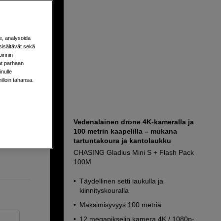
e, analysoida
sisältävät sekä
oinnin
aat parhaan
nulle
milloin tahansa.
Vedenalainen drone 4K-kameralla ja
100 metrin kaapelilla – mukana
tymistä
tartuntakoura ja kantolaukku
CHASING Gladius Mini S + Flash Pack
100M
Täydellinen setti laukulla ja
kiinnityskouralla
Maksimisyvyys 100 metriä
12 megapikselin kamera 4K / 1080p-