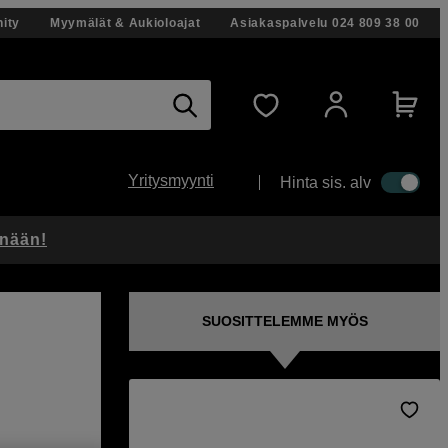
ity
Myymälät & Aukioloajat
Asiakaspalvelu
024 809 38 00
Yritysmyynti
Hinta sis. alv
änään!
SUOSITTELEMME MYÖS