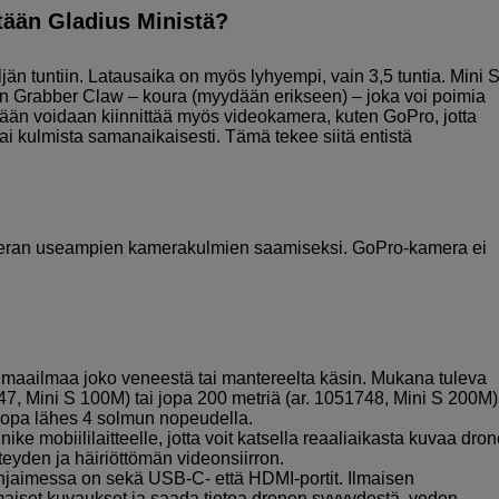
stään Gladius Ministä?
än tuntiin. Latausaika on myös lyhyempi, vain 3,5 tuntia. Mini 
ten Grabber Claw – koura (myydään erikseen) – joka voi poimia
S:ään voidaan kiinnittää myös videokamera, kuten GoPro, jotta
ai kulmista samanaikaisesti. Tämä tekee siitä entistä
kameran useampien kamerakulmien saamiseksi. GoPro-kamera ei
a maailmaa joko veneestä tai mantereelta käsin. Mukana tuleva
47, Mini S 100M) tai jopa 200 metriä (ar. 1051748, Mini S 200M)
 jopa lähes 4 solmun nopeudella.
 mobiililaitteelle, jotta voit katsella reaaliaikasta kuvaa dron
eyden ja häiriöttömän videonsiirron.
 Ohjaimessa on sekä USB-C- että HDMI-portit. Ilmaisen
maiset kuvaukset ja saada tietoa dronen syvyydestä, veden