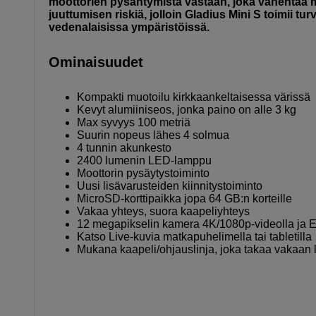
moottorien pysähtymistä vastaan, joka vähentää m
juuttumisen riskiä, ​​jolloin Gladius Mini S toimii t
vedenalaisissa ympäristöissä.
Ominaisuudet
Kompakti muotoilu kirkkaankeltaisessa värissä
Kevyt alumiiniseos, jonka paino on alle 3 kg
Max syvyys 100 metriä
Suurin nopeus lähes 4 solmua
4 tunnin akunkesto
2400 lumenin LED-lamppu
Moottorin pysäytystoiminto
Uusi lisävarusteiden kiinnitystoiminto
MicroSD-korttipaikka jopa 64 GB:n korteille
Vakaa yhteys, suora kaapeliyhteys
12 megapikselin kamera 4K/1080p-videolla ja 
Katso Live-kuvia matkapuhelimella tai tabletilla
Mukana kaapeli/ohjauslinja, joka takaa vakaan 