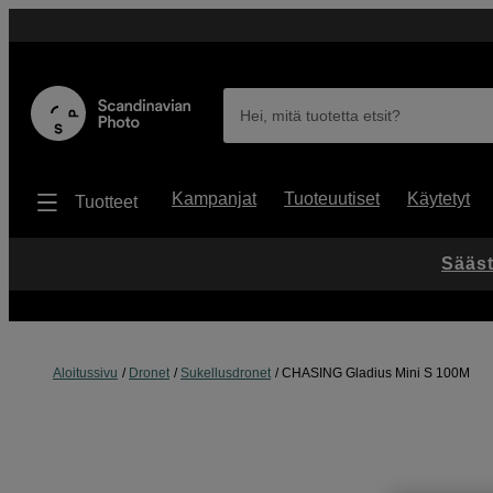
Hei, mitä tuotetta etsit?
Kampanjat
Tuoteuutiset
Käytetyt
Tuotteet
Sääst
Aloitussivu
Dronet
Sukellusdronet
CHASING Gladius Mini S 100M