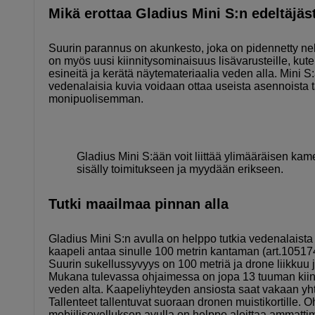
Mikä erottaa Gladius Mini S:n edeltäjä
Suurin parannus on akunkesto, joka on pidennetty nelj
on myös uusi kiinnitysominaisuus lisävarusteille, ku
esineitä ja kerätä näytemateriaalia veden alla. Mini 
vedenalaisia kuvia voidaan ottaa useista asennoista t
monipuolisemman.
Gladius Mini S:ään voit liittää ylimääräisen 
sisälly toimitukseen ja myydään erikseen.
Tutki maailmaa pinnan alla
Gladius Mini S:n avulla on helppo tutkia vedenalaist
kaapeli antaa sinulle 100 metrin kantaman (art.10517
Suurin sukellussyvyys on 100 metriä ja drone liikkuu
Mukana tulevassa ohjaimessa on jopa 13 tuuman kiinnike
veden alta. Kaapeliyhteyden ansiosta saat vakaan yht
Tallenteet tallentuvat suoraan dronen muistikortille.
mobiilisovelluksen avulla on helppo aloittaa ammatti