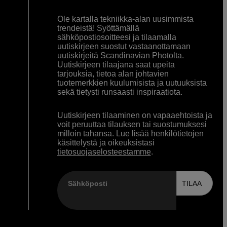
Ole kartalla tekniikka-alan uusimmista
trendeistä! Syöttämällä
sähköpostiosoitteesi ja tilaamalla
uutiskirjeen suostut vastaanottamaan
uutiskirjeitä Scandinavian Photolta.
Uutiskirjeen tilaajana saat upeita
tarjouksia, tietoa alan johtavien
tuotemerkkien kuulumisista ja uutuuksista
sekä tietysti runsaasti inspiraatiota.
Uutiskirjeen tilaaminen on vapaaehtoista ja
voit peruuttaa tilauksen tai suostumuksesi
milloin tahansa. Lue lisää henkilötietojen
käsittelystä ja oikeuksistasi
tietosuojaselosteestamme
.
Sähköposti
TILAA