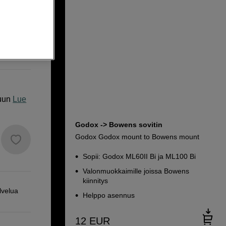
uun
Lue
Godox -> Bowens sovitin
Godox Godox mount to Bowens mount
Sopii: Godox ML60II Bi ja ML100 Bi
Valonmuokkaimille joissa Bowens
kiinnitys
lvelua
Helppo asennus
12
EUR