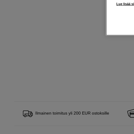
Lue lisää s
Ilmainen toimitus yli 200 EUR ostoksille