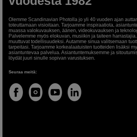
vuodesta 1982
Olemme Scandinavian Photolla jo yli 40 vuoden ajan auttan
toteuttamaan visioitaan. Tarjoamme inspiraatiota, asiantunt
muassa valokuvauksen, äänen, videokuvauksen ja teknologi
Palvelemme myös elokuvan, musiikin ja taiteen harrastajia. O
muuttuvat todellisuudeksi. Autamme sinua valitsemaan tuott
tarpeitasi. Tarjoamme korkealaatuisten tuotteiden lisäksi m
asiantuntevaa palvelua. Asiantuntemuksemme ja sitoutumi
löydät juuri sinulle sopivan varustuksen.
Seuraa meitä: