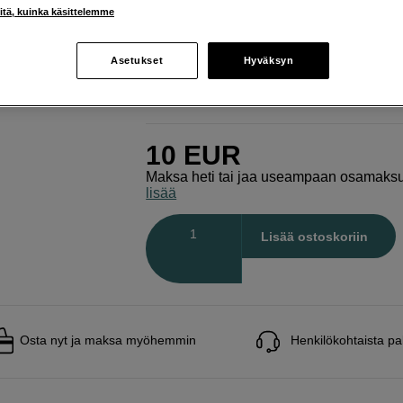
iitä, kuinka käsittelemme
Drift
LED-kaapeli
Asetukset
Hyväksyn
Verkkokauppa
:
Varastossa
Helsingin myymälä
:
Varastotilanne
10
EUR
Maksa heti tai jaa useampaan osamaks
lisää
Määrä
Lisää ostoskoriin
Osta nyt ja maksa myöhemmin
Henkilökohtaista pa