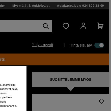
ity
Myymälät & Aukioloajat
Asiakaspalvelu
024 809 38 00
Yritysmyynti
Hinta sis. alv
ti!
SUOSITTELEMME MYÖS
e, analysoida
sisältävät sekä
oinnin
aat parhaan
nulle
milloin tahansa.