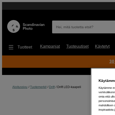
Hei, mitä tuotetta etsit?
Kampanjat
Tuoteuutiset
Käytetyt
Tuotteet
30
Käytämme
Aloitussivu
Tuotemerkit
Drift
Drift LED-kaapeli
Käytämme evä
verkkoliikenn
omia että ul
personoimisek
mahdollisen 
inspiraatiota 