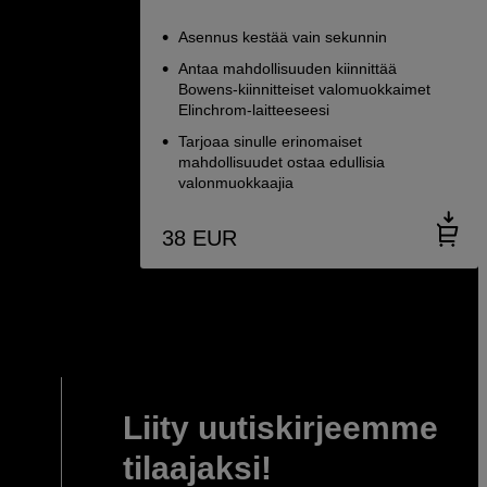
Asennus kestää vain sekunnin
Antaa mahdollisuuden kiinnittää
Bowens-kiinnitteiset valomuokkaimet
Elinchrom-laitteeseesi
Tarjoaa sinulle erinomaiset
mahdollisuudet ostaa edullisia
valonmuokkaajia
38
EUR
Liity uutiskirjeemme
tilaajaksi!