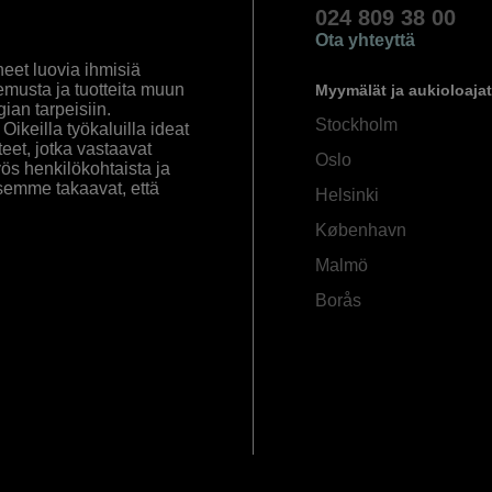
024 809 38 00
Ota yhteyttä
eet luovia ihmisiä
emusta ja tuotteita muun
Myymälät ja aukioloajat
an tarpeisiin.
Stockholm
ikeilla työkaluilla ideat
eet, jotka vastaavat
Oslo
yös henkilökohtaista ja
semme takaavat, että
Helsinki
København
Malmö
Borås