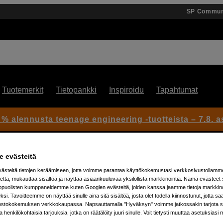
SP Commun
Tuotemerkit
Tietopankki
Inspiroidu
Tapahtumat
 % alennusta teenage engineering -tuotteista – 7.8. as
 evästeitä
steitä tietojen keräämiseen, jotta voimme parantaa käyttökokemustasi verkkosivustollamm
että, mukauttaa sisältöä ja näyttää asiaankuuluvaa yksilöllistä markkinointia. Nämä evästeet 
kopuolisten kumppaneidemme kuten Googlen evästeitä, joiden kanssa jaamme tietoja markkin
si. Tavoitteemme on näyttää sinulle aina sitä sisältöä, josta olet todella kiinnostunut, jotta s
Artikkeli: 1010605
ostokokemuksen verkkokaupassa. Napsauttamalla "Hyväksyn" voimme jatkossakin tarjota si
ja henkilökohtaisia tarjouksia, jotka on räätälöity juuri sinulle. Voit tietysti muuttaa asetuksiasi 
LED-kaapeli