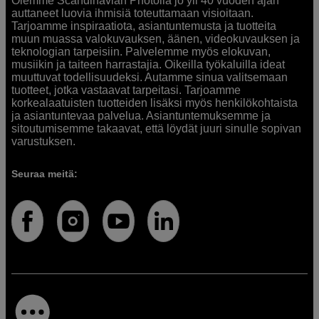
Olemme Scandinavian Photolla jo yli 40 vuoden ajan
auttaneet luovia ihmisiä toteuttamaan visioitaan.
Tarjoamme inspiraatiota, asiantuntemusta ja tuotteita
muun muassa valokuvauksen, äänen, videokuvauksen ja
teknologian tarpeisiin. Palvelemme myös elokuvan,
musiikin ja taiteen harrastajia. Oikeilla työkaluilla ideat
muuttuvat todellisuudeksi. Autamme sinua valitsemaan
tuotteet, jotka vastaavat tarpeitasi. Tarjoamme
korkealaatuisten tuotteiden lisäksi myös henkilökohtaista
ja asiantuntevaa palvelua. Asiantuntemuksemme ja
sitoutumisemme takaavat, että löydät juuri sinulle sopivan
varustuksen.
Seuraa meitä: