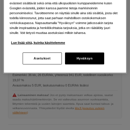
evästeet sisältävät sekä omia että ulkopuolisten kumppaneidemme kuten
Lisää tietoa
Googlen evästeitä, joiden kanssa jaamme tietoja markkinoinnin
personoimiseksi. Tavoitteemme on näyttää sinulle aina sitä sisältöä, josta olet
todella kiinnostunut, jotta saat parhaan mahdollisen ostokokemuksen
verkkokaupassa. Napsauttamalla "Hyväksyn" voimme jatkossakin tarjota
731
EUR
sinulle inspiraatiota ja henkilökohtaisia tarjouksia, jotka on räätälöity juuri
sinulle. Voit tietysti muuttaa asetuksiasi milloin tahansa.
Määrä
Lue lisää siitä, kuinka käsittelemme
Lisää ostoskoriin
Asetukset
Hyväksyn
Maksa Svea-erämaksulla
Esimerkki: 36 kk, 26 EUR/kk, yhteensä 941 EUR, todellinen vuosikorko
19,07 %
Avausmaksu 5 EUR, laskutusmaksu 0 EUR/kk lisäksi
Lainaaminen maksaa!
Jos et pysty maksamaan velkaa ajoissa, saatat
saada maksuhäiriömerkinnän. Se voi vaikeuttaa asunnon vuokraamista,
liittymien tekemistä ja uusien lainojen saamista. Apua saat kuntasi talous- ja
velkaneuvonnasta. Yhteystiedot löydät sivulta
kkv.fi (avautuu uuteen
välilehteen)