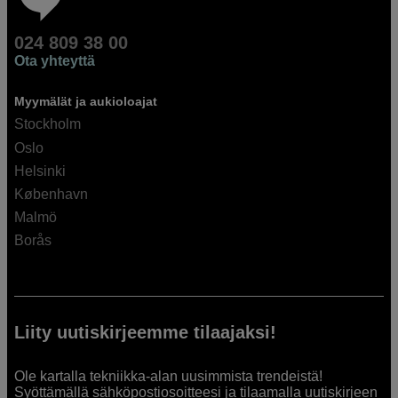
024 809 38 00
Ota yhteyttä
Myymälät ja aukioloajat
Stockholm
Oslo
Helsinki
København
Malmö
Borås
Liity uutiskirjeemme tilaajaksi!
Ole kartalla tekniikka-alan uusimmista trendeistä!
Syöttämällä sähköpostiosoitteesi ja tilaamalla uutiskirjeen