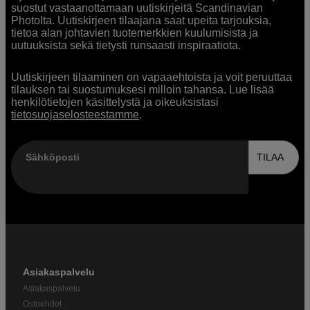
suostut vastaanottamaan uutiskirjeitä Scandinavian
Photolta. Uutiskirjeen tilaajana saat upeita tarjouksia,
tietoa alan johtavien tuotemerkkien kuulumisista ja
uutuuksista sekä tietysti runsaasti inspiraatiota.
Uutiskirjeen tilaaminen on vapaaehtoista ja voit peruuttaa
tilauksen tai suostumuksesi milloin tahansa. Lue lisää
henkilötietojen käsittelystä ja oikeuksistasi
tietosuojaselosteestamme
.
Sähköposti
TILAA
Asiakaspalvelu
Asiakaspalvelu
Ostoehdot