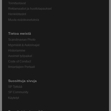
Toimitustavat
Reklamaatiot ja huoltotapaukset
Henkilötiedot
Muuta evästeasetuksia
Tietoa meistä
Scandinavian Photo
Myymälät & Aukioloajat
Historiamme
Avoimet työpaikat
Code of Conduct
Ilmiantajien Portaali
Suosittuja sivuja
SP Tykkää
SP Community
Käytetyt