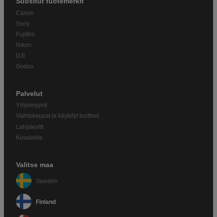
Suositut tuotemerkit
Canon
Sony
Fujifilm
Nikon
DJI
Godox
Palvelut
Yritysmyynti
Vaihtokaupat ja käytetyt tuotteet
Lahjakortti
Kuvataide
Valitse maa
Sweden
Finland