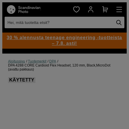
Hei, mitä tuotetta etsit?
30 % alennusta teenage engineering -tuotteista
– 7.8. asti!
Aloitussivu
Tuotemerkit
DPA
DPA 4288 CORE Cardioid Flex Headset, 120 mm, Black,MicroDot
(avattu pakkaus)
KÄYTETTY