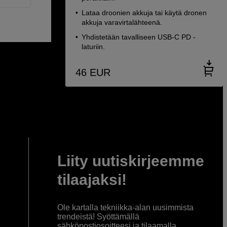
Lataa droonien akkuja tai käytä dronen
akkuja varavirtalähteenä.
Yhdistetään tavalliseen USB-C PD -
laturiin.
46
EUR
Liity uutiskirjeemme
tilaajaksi!
Ole kartalla tekniikka-alan uusimmista
trendeistä! Syöttämällä
sähköpostiosoitteesi ja tilaamalla