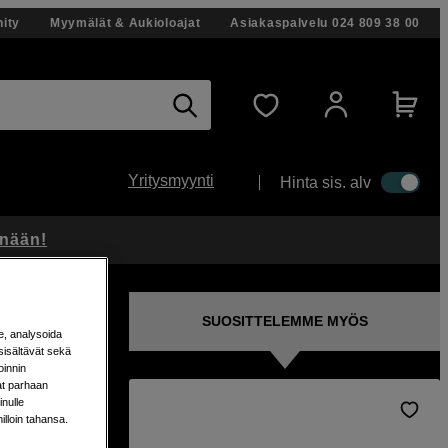
ity
Myymälät & Aukioloajat
Asiakaspalvelu
024 809 38 00
Yritysmyynti
Hinta sis. alv
änään!
SUOSITTELEMME MYÖS
e, analysoida
sisältävät sekä
oinnin
aat parhaan
nulle
milloin tahansa.