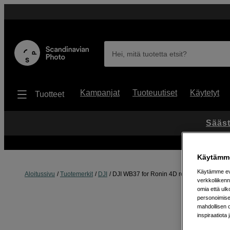
Hei, mitä tuotetta etsit?
Kampanjat
Tuoteuutiset
Käytetyt
Tuotteet
Sääst
Käytämme
Käytämme evä
Aloitussivu
Tuotemerkit
DJI
DJI WB37 for Ronin 4D remote/CrystalS
verkkoliikenn
omia että ul
personoimisek
mahdollisen 
inspiraatiota 