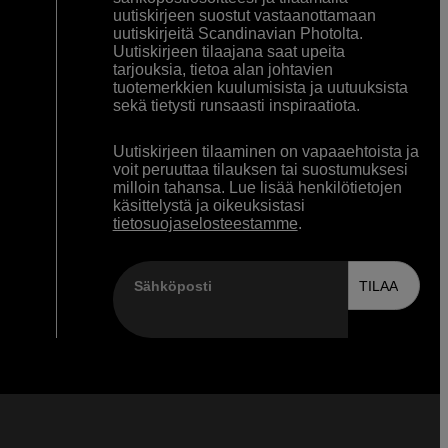
uutiskirjeen suostut vastaanottamaan
uutiskirjeitä Scandinavian Photolta.
Uutiskirjeen tilaajana saat upeita
tarjouksia, tietoa alan johtavien
tuotemerkkien kuulumisista ja uutuuksista
sekä tietysti runsaasti inspiraatiota.
Uutiskirjeen tilaaminen on vapaaehtoista ja
voit peruuttaa tilauksen tai suostumuksesi
milloin tahansa. Lue lisää henkilötietojen
käsittelystä ja oikeuksistasi
tietosuojaselosteestamme
.
Sähköposti
TILAA