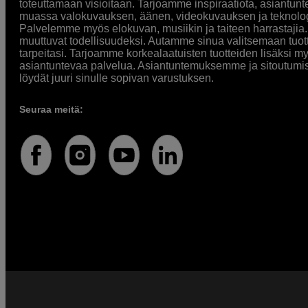
toteuttamaan visioitaan. Tarjoamme inspiraatiota, asiantunt
muassa valokuvauksen, äänen, videokuvauksen ja teknologi
Palvelemme myös elokuvan, musiikin ja taiteen harrastajia. O
muuttuvat todellisuudeksi. Autamme sinua valitsemaan tuott
tarpeitasi. Tarjoamme korkealaatuisten tuotteiden lisäksi m
asiantuntevaa palvelua. Asiantuntemuksemme ja sitoutumi
löydät juuri sinulle sopivan varustuksen.
Seuraa meitä: