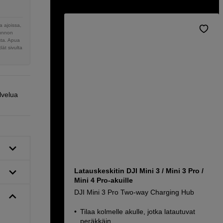
 ajoissa,
sunnon
sta. Apua
ät sivulta
lvelua
Latauskeskitin DJI Mini 3 / Mini 3 Pro /
Mini 4 Pro-akuille
DJI Mini 3 Pro Two-way Charging Hub
Tilaa kolmelle akulle, jotka latautuvat
peräkkäin.