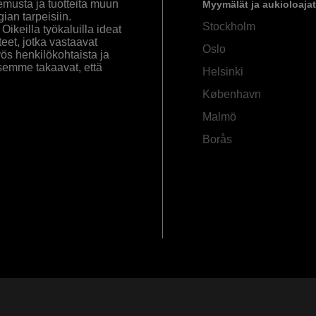
emusta ja tuotteita muun
Myymälät ja aukioloajat
an tarpeisiin.
Stockholm
ikeilla työkaluilla ideat
eet, jotka vastaavat
Oslo
yös henkilökohtaista ja
semme takaavat, että
Helsinki
København
Malmö
Borås