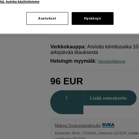
iitä, kuinka käsittelemme
remote/CrystalSky/Cendence
4920mAh
Asetukset
Hyväksyn
DJI
WB37 for Ronin 4D remote/CrystalSky/
4920mAh
Verkkokauppa
:
Arvioitu toimitusaika 1
arkipäivää tilauksesta
Helsingin myymälä
:
Varastotilanne
96
EUR
Määrä
Lisää ostoskoriin
Maksa Svea-erämaksulla
Esimerkki: 36 kk, 3 EUR/kk, yhteensä 113 EUR, todelli
vuosikorko 19,07 %