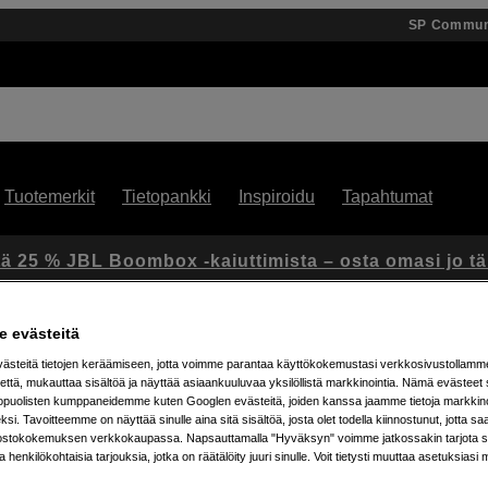
SP Commun
Tuotemerkit
Tietopankki
Inspiroidu
Tapahtumat
ä 25 % JBL Boombox -kaiuttimista – osta omasi jo t
 evästeitä
steitä tietojen keräämiseen, jotta voimme parantaa käyttökokemustasi verkkosivustollamm
ky/Cendence 4920mAh
että, mukauttaa sisältöä ja näyttää asiaankuuluvaa yksilöllistä markkinointia. Nämä evästeet 
kopuolisten kumppaneidemme kuten Googlen evästeitä, joiden kanssa jaamme tietoja markkin
si. Tavoitteemme on näyttää sinulle aina sitä sisältöä, josta olet todella kiinnostunut, jotta s
Artikkeli: 1036725
ostokokemuksen verkkokaupassa. Napsauttamalla "Hyväksyn" voimme jatkossakin tarjota si
ja henkilökohtaisia tarjouksia, jotka on räätälöity juuri sinulle. Voit tietysti muuttaa asetuksiasi 
WB37 for Ronin 4D