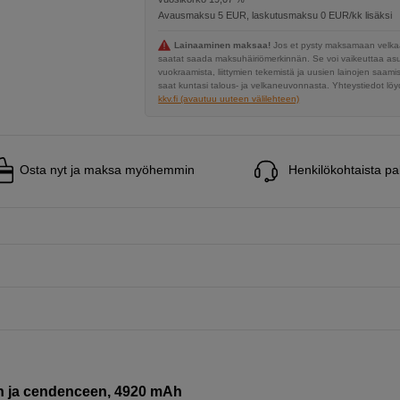
Avausmaksu 5 EUR, laskutusmaksu 0 EUR/kk lisäksi
Lainaaminen maksaa!
Jos et pysty maksamaan velkaa
saatat saada maksuhäiriömerkinnän. Se voi vaikeuttaa a
vuokraamista, liittymien tekemistä ja uusien lainojen saami
saat kuntasi talous- ja velkaneuvonnasta. Yhteystiedot löyd
kkv.fi (avautuu uuteen välilehteen)
Osta nyt ja maksa myöhemmin
Henkilökohtaista pa
n ja cendenceen, 4920 mAh