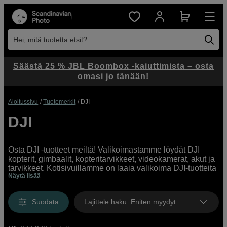
Hei, mitä tuotetta etsit?
Säästä 25 % JBL Boombox -kaiuttimista – osta
omasi jo tänään!
Aloitussivu
Tuotemerkit
DJI
DJI
Osta DJI -tuotteet meiltä! Valikoimastamme löydät DJI
kopterit, gimbaalit, kopteritarvikkeet, videokamerat, akut ja
tarvikkeet. Kotisivuillamme on laaja valikoima DJI-tuotteita
Näytä lisää
sinulle, joka haluat valo - ja videokuvata ylhäältä.
Suodata
Lajittele haku
:
Eniten myydyt