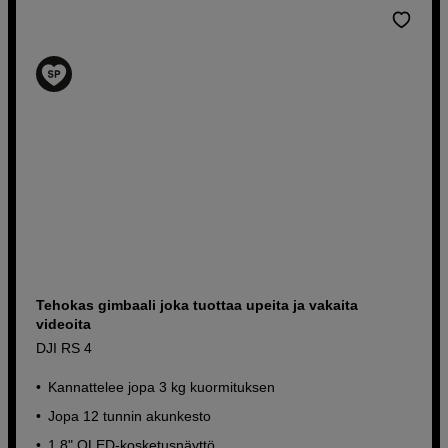
Tehokas gimbaali joka tuottaa upeita ja vakaita
videoita
DJI RS 4
Kannattelee jopa 3 kg kuormituksen
Jopa 12 tunnin akunkesto
1,8" OLED-kosketusnäyttö