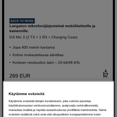
BACK TO WORK
Langaton mikrofonijärjestelmä mobiililaitteille ja
kameroille.
DJI Mic 3 (2 TX + 1 RX + Charging Case)
Jopa 400 metrin kantama
Kolme mukautettavaa äänitilaa
Korkean resoluution ääni – 24-bit/48 kHz
269
EUR
Käytämme evästeitä
Käytämme evästeitä tietojen keräämiseen, jotta voimme parantaa
käyttökokemustasi verkkosivustollamme, analysoida verkkoliikennettä,
mukauttaa sisältöä ja näyttää asiaankuuluvaa yksilöllistä markkinointia. Nämä
evästeet sisältävät sekä omia että ulkopuolisten kumppaneidemme kuten