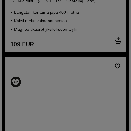
DJI Mic Mini 2 (2 TX + 1 RX + Charging Case)
Langaton kantama jopa 400 metriä
Kaksi melunvaimennustasoa
Magneettikuoret yksilölliseen tyyliin
109
EUR