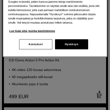
Googlen evästeitä, joiden kanssa jaamme tietoja markkinoinnin
personoimiseksi. Tavoitteemme on näyttää sinulle aina sitä sisältöä, josta olet
todella kiinnostunut, jotta saat parhaan mahdollisen ostokokemuksen
verkkokaupassa. Napsauttamalla "Hyväksyn" voimme jatkossakin tarjota
sinulle inspiraatiota ja henkilökohtaisia tarjouksia, jotka on räätälöity juuri
sinulle. Voit tietysti muuttaa asetuksiasi milloin tahansa.
Lue lisää siitä, kuinka käsittelemme
Asetukset
Hyväksyn
Actionkamerapakkaus muistikortilla, kahdella vara-
akulla ja jalustalla
DJI Osmo Action 5 Pro Action Kit
4K-video 120 kuvaa sekunnissa
40 megapikselin still-kuvat
Akunkesto jopa 4 tuntia
499
EUR