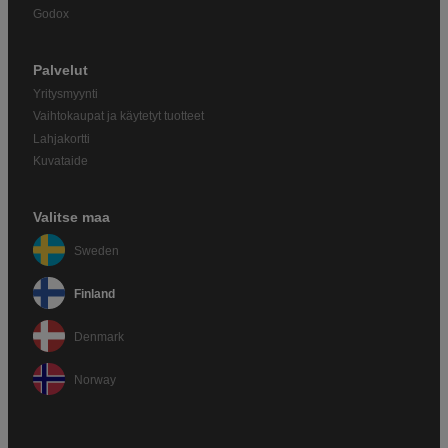
Godox
Palvelut
Yritysmyynti
Vaihtokaupat ja käytetyt tuotteet
Lahjakortti
Kuvataide
Valitse maa
Sweden
Finland
Denmark
Norway