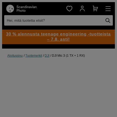
Hei, mitä tuotetta etsit?
30 % alennusta teenage engineering -tuotteista
– 7.8. asti!
Aloitussivu
Tuotemerkit
DJI
DJI Mic 3 (1 TX + 1 RX)