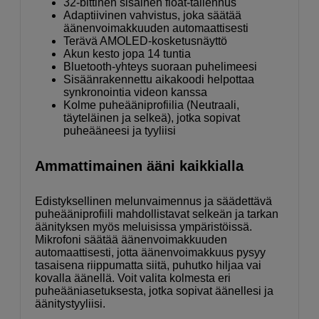
32-bittinen sisäinen float-tallennus
Adaptiivinen vahvistus, joka säätää
äänenvoimakkuuden automaattisesti
Terävä AMOLED-kosketusnäyttö
Akun kesto jopa 14 tuntia
Bluetooth-yhteys suoraan puhelimeesi
Sisäänrakennettu aikakoodi helpottaa
synkronointia videon kanssa
Kolme puheääniprofiilia (Neutraali,
täyteläinen ja selkeä), jotka sopivat
puheääneesi ja tyyliisi
Ammattimainen ääni kaikkialla
Edistyksellinen melunvaimennus ja säädettävä
puheääniprofiili mahdollistavat selkeän ja tarkan
äänityksen myös meluisissa ympäristöissä.
Mikrofoni säätää äänenvoimakkuuden
automaattisesti, jotta äänenvoimakkuus pysyy
tasaisena riippumatta siitä, puhutko hiljaa vai
kovalla äänellä. Voit valita kolmesta eri
puheääniasetuksesta, jotka sopivat äänellesi ja
äänitystyyliisi.