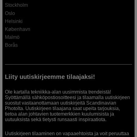
Stockholm
Oslo
Helsinki
København
Malmö
Borås
Liity uutiskirjeemme tilaajaksi!
Ole kartalla tekniikka-alan uusimmista trendeistä!
Syöttämällä sähköpostiosoitteesi ja tilaamalla uutiskirjeen
suostut vastaanottamaan uutiskirjeitä Scandinavian
Photolta. Uutiskirjeen tilaajana saat upeita tarjouksia,
tietoa alan johtavien tuotemerkkien kuulumisista ja
uutuuksista sekä tietysti runsaasti inspiraatiota.
Uutiskirjeen tilaaminen on vapaaehtoista ja voit peruuttaa