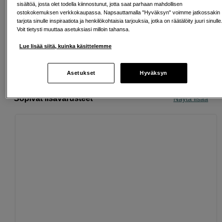
sisältöä, josta olet todella kiinnostunut, jotta saat parhaan mahdollisen
Ilmainen toimitus yli 200 EUR ostoksille
ostokokemuksen verkkokaupassa. Napsauttamalla "Hyväksyn" voimme jatkossakin
tarjota sinulle inspiraatiota ja henkilökohtaisia tarjouksia, jotka on räätälöity juuri sinulle
Voit tietysti muuttaa asetuksiasi milloin tahansa.
Osta nyt ja maksa myöhemmin
Lue lisää siitä, kuinka käsittelemme
Henkilökohtaista palvelua
Asetukset
Hyväksyn
Sopivat lisävarusteet
Näytä lisää