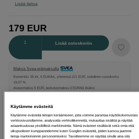
Lisää tietoa
179
EUR
Määrä
Lisää ostoskoriin
Maksa Svea-erämaksulla
Esimerkki: 36 kk, 6 EUR/kk, yhteensä 221 EUR, todellinen vuosikorko
19,07 %
Avausmaksu 5 EUR, laskutusmaksu 0 EUR/kk lisäksi
Lainaaminen maksaa!
Jos et pysty maksamaan velkaa ajoissa, saatat
saada maksuhäiriömerkinnän. Se voi vaikeuttaa asunnon vuokraamista,
Käytämme evästeitä
liittymien tekemistä ja uusien lainojen saamista. Apua saat kuntasi talous- ja
velkaneuvonnasta. Yhteystiedot löydät sivulta
kkv.fi (avautuu uuteen
Käytämme evästeitä tietojen keräämiseen, jotta voimme parantaa käyttökokemustasi
välilehteen)
verkkosivustollamme, analysoida verkkoliikennettä, mukauttaa sisältöä ja näyttää
asiaankuuluvaa yksilöllistä markkinointia. Nämä evästeet sisältävät sekä omia että
ulkopuolisten kumppaneidemme kuten Googlen evästeitä, joiden kanssa jaamme
tietoja markkinoinnin personoimiseksi. Tavoitteemme on näyttää sinulle aina sitä