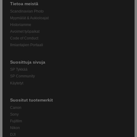
Tietoa meistä
Scandinavian Photo
Myymälät & Aukioloajat
Historiamme
Avoimet työpaikat
Code of Conduct
Ilmiantajien Portaali
Suosittuja sivuja
SP Tykkää
SP Community
Käytetyt
Suositut tuotemerkit
Canon
Sony
Fujifilm
Nikon
DJI