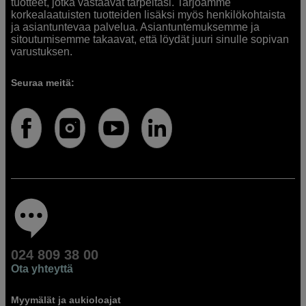
tuotteet, jotka vastaavat tarpeitasi. Tarjoamme
korkealaatuisten tuotteiden lisäksi myös henkilökohtaista
ja asiantuntevaa palvelua. Asiantuntemuksemme ja
sitoutumisemme takaavat, että löydät juuri sinulle sopivan
varustuksen.
Seuraa meitä:
024 809 38 00
Ota yhteyttä
Myymälät ja aukioloajat