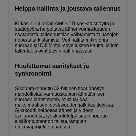
Helppo hallinta ja joustava tallennus
Kirkas 1,1 tuuman AMOLED-kosketusnäyttö ja
säätöpyörä helpottavat äänenvoimakkuuden
säätämistä, tallennustilan vaihtamista tai tasojen
nopeaa tarkistamista. Voit hallita mikrofonia
suoraan tai DJI Mimo -sovelluksen kautta, jolloin
tallenteesi ovat täysin hallinnassasi.
Huolettomat äänitykset ja
synkronointi
Sisäänrakennettu 32-bittinen float-äänitys
mahdollistaa varmuuskopion äänittämisen
suoraan lähettimeen, mikä tarjoaa
maksimaalisen joustavuuden jälkikäsittelyssä.
Aikakoodi helpottaa äänen ja videon
synkronointia, työskenteletpä sitten nopean
sisällöntuotannon tai suurempien
elokuvaprojektien parissa.