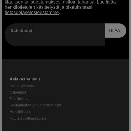
tilauksen tai suostumuksesi milloin tahansa. Lue lisää
henkilötietojen käsittelystä ja oikeuksistasi
tietosuojaselosteestamme
.
Sähköposti
TILAA
Asiakaspalvelu
Asiakaspalvelu
Ostoehdot
Toimitustavat
Reklamaatiot ja huoltotapaukset
Henkilötiedot
Muuta evästeasetuksia