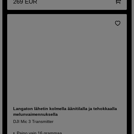
269
EUR
Langaton lähetin kolmella äänitilalla ja tehokkaalla
melunvaimennuksella
DJI Mic 3 Transmitter
Paino vain 16 grammaa