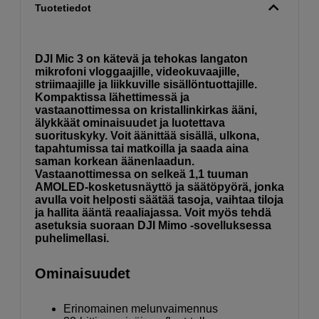
Tuotetiedot
DJI Mic 3 on kätevä ja tehokas langaton
mikrofoni vloggaajille, videokuvaajille,
striimaajille ja liikkuville sisällöntuottajille.
Kompaktissa lähettimessä ja
vastaanottimessa on kristallinkirkas ääni,
älykkäät ominaisuudet ja luotettava
suorituskyky. Voit äänittää sisällä, ulkona,
tapahtumissa tai matkoilla ja saada aina
saman korkean äänenlaadun.
Vastaanottimessa on selkeä 1,1 tuuman
AMOLED-kosketusnäyttö ja säätöpyörä, jonka
avulla voit helposti säätää tasoja, vaihtaa tiloja
ja hallita ääntä reaaliajassa. Voit myös tehdä
asetuksia suoraan DJI Mimo -sovelluksessa
puhelimellasi.
Ominaisuudet
Erinomainen melunvaimennus