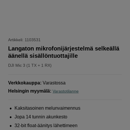
Artikkeli: 1103531
Langaton mikrofonijärjestelmä selkeällä
äänellä sisällöntuottajille
DJI
Mic 3 (1 TX + 1 RX)
Verkkokauppa
:
Varastossa
Helsingin myymälä
:
Varastotilanne
Kaksitasoinen melunvaimennus
Jopa 14 tunnin akunkesto
32-bit float-äänitys lähettimeen