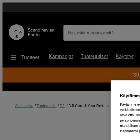
Hei, mitä tuotetta etsit?
Kampanjat
Tuoteuutiset
Käytetyt
Tuotteet
30
Käytämme
Käytämme evä
Aloitussivu
Tuotemerkit
DJI
DJI Care 1 Year Refresh Pocket 2
verkkoliikenn
omia että ul
personoimisek
mahdollisen 
inspiraatiota 