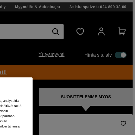
ity
Myymälät & Aukioloajat
Asiakaspalvelu
024 809 38 00
Yritysmyynti
Hinta sis. alv
ti!
SUOSITTELEMME MYÖS
e, analysoida
sisältävät sekä
oinnin
aat parhaan
nulle
milloin tahansa.