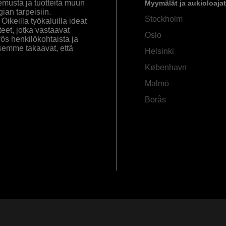
emusta ja tuotteita muun
Myymälät ja aukioloajat
an tarpeisiin.
Stockholm
ikeilla työkaluilla ideat
eet, jotka vastaavat
Oslo
yös henkilökohtaista ja
semme takaavat, että
Helsinki
København
Malmö
Borås