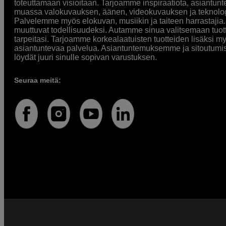
toteuttamaan visioitaan. Tarjoamme inspiraatiota, asiantunt
muassa valokuvauksen, äänen, videokuvauksen ja teknologi
Palvelemme myös elokuvan, musiikin ja taiteen harrastajia. O
muuttuvat todellisuudeksi. Autamme sinua valitsemaan tuott
tarpeitasi. Tarjoamme korkealaatuisten tuotteiden lisäksi m
asiantuntevaa palvelua. Asiantuntemuksemme ja sitoutumi
löydät juuri sinulle sopivan varustuksen.
Seuraa meitä: