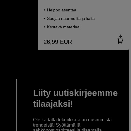
Helppo asentaa
Suojaa naarmuilta ja lialta
Kestävä materiaali
26,99
EUR
Liity uutiskirjeemme
tilaajaksi!
Ole kartalla tekniikka-alan uusimmista
trendeistä! Syöttämällä
sähköpostiosoitteesi ja tilaamalla