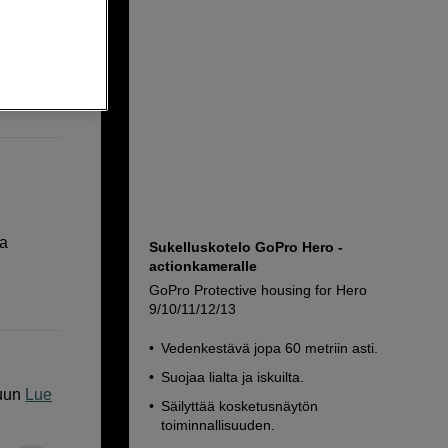
ta
Sukelluskotelo GoPro Hero -
actionkameralle
GoPro Protective housing for Hero
9/10/11/12/13
Vedenkestävä jopa 60 metriin asti.
Suojaa lialta ja iskuilta.
uun
Lue
Säilyttää kosketusnäytön
toiminnallisuuden.