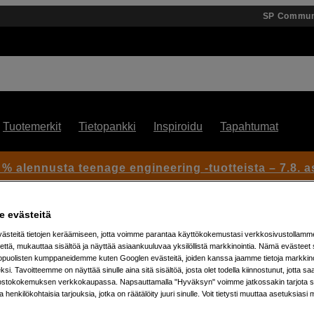
SP Commun
Tuotemerkit
Tietopankki
Inspiroidu
Tapahtumat
 % alennusta teenage engineering -tuotteista – 7.8. as
 evästeitä
steitä tietojen keräämiseen, jotta voimme parantaa käyttökokemustasi verkkosivustollamm
että, mukauttaa sisältöä ja näyttää asiaankuuluvaa yksilöllistä markkinointia. Nämä evästeet 
kopuolisten kumppaneidemme kuten Googlen evästeitä, joiden kanssa jaamme tietoja markkin
si. Tavoitteemme on näyttää sinulle aina sitä sisältöä, josta olet todella kiinnostunut, jotta s
Artikkeli: 1049719
ostokokemuksen verkkokaupassa. Napsauttamalla "Hyväksyn" voimme jatkossakin tarjota si
ja henkilökohtaisia tarjouksia, jotka on räätälöity juuri sinulle. Voit tietysti muuttaa asetuksiasi 
Care 1 Year Refresh Pocket 2