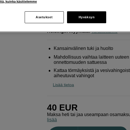
iitä, kuinka käsittelemme
DJI
Care 1 Year Refresh Pocket 2
Asetukset
Hyväksyn
Verkkokauppa
:
Varastossa
Helsingin myymälä
:
Varastotilanne
Kansainvälinen tuki ja huolto
Mahdollisuus vaihtaa laitteen uuteen
onnettomuuden sattuessa
Kattaa törmäyksistä ja vesivahingois
aiheutuvat vahingot
Lisää tietoa
40
EUR
Maksa heti tai jaa useampaan osamaks
lisää