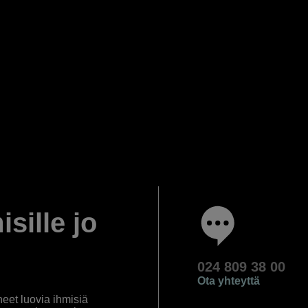
isille jo
024 809 38 00
Ota yhteyttä
eet luovia ihmisiä