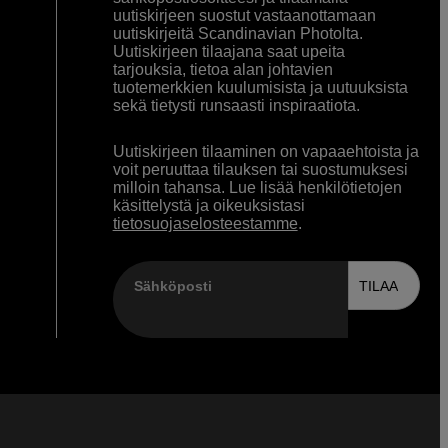
uutiskirjeen suostut vastaanottamaan
uutiskirjeitä Scandinavian Photolta.
Uutiskirjeen tilaajana saat upeita
tarjouksia, tietoa alan johtavien
tuotemerkkien kuulumisista ja uutuuksista
sekä tietysti runsaasti inspiraatiota.
Uutiskirjeen tilaaminen on vapaaehtoista ja
voit peruuttaa tilauksen tai suostumuksesi
milloin tahansa. Lue lisää henkilötietojen
käsittelystä ja oikeuksistasi
tietosuojaselosteestamme
.
Sähköposti
TILAA