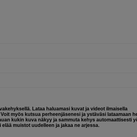
kuvakehyksellä. Lataa haluamasi kuvat ja videot ilmaisella
Voit myös kutsua perheenjäsenesi ja ystäväsi lataamaan h
kauan kukin kuva näkyy ja sammuta kehys automaattisesti y
 elää muistot uudelleen ja jakaa ne arjessa.