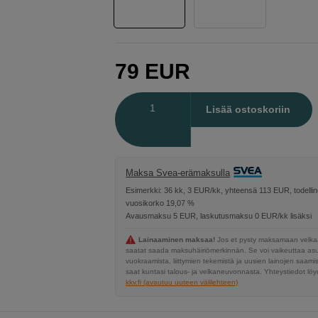
79
EUR
Määrä
Lisää ostoskoriin
Maksa Svea-erämaksulla
Esimerkki: 36 kk, 3 EUR/kk, yhteensä 113 EUR, todelli
vuosikorko 19,07 %
Avausmaksu 5 EUR, laskutusmaksu 0 EUR/kk lisäksi
Lainaaminen maksaa!
Jos et pysty maksamaan velkaa
saatat saada maksuhäiriömerkinnän. Se voi vaikeuttaa a
vuokraamista, liittymien tekemistä ja uusien lainojen saami
saat kuntasi talous- ja velkaneuvonnasta. Yhteystiedot löyd
kkv.fi (avautuu uuteen välilehteen)