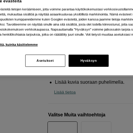
 evästeitä
valokuvakehys WiFillä ja
interaktiivisella näytöllä
steitä tietojen keräämiseen, jotta voimme parantaa käyttökokemustasi verkkosivustollamm
että, mukauttaa sisältöä ja näyttää asiaankuuluvaa yksilöllistä markkinointia. Nämä evästeet 
kopuolisten kumppaneidemme kuten Googlen evästeitä, joiden kanssa jaamme tietoja markkin
Denver
Frameo 10'' PFF-1037WMK2
si. Tavoitteemme on näyttää sinulle aina sitä sisältöä, josta olet todella kiinnostunut, jotta s
ostokokemuksen verkkokaupassa. Napsauttamalla "Hyväksyn" voimme jatkossakin tarjota si
ja henkilökohtaisia tarjouksia, jotka on räätälöity juuri sinulle. Voit tietysti muuttaa asetuksiasi 
Verkkokauppa
:
Varastossa
iitä, kuinka käsittelemme
Helsingin myymälä
:
Varastotilanne
Asetukset
Hyväksyn
Täydellinen lahja.
Sisäinen tallennustila 16GB.
Lisää kuvia suoraan puhelimella.
Lisää tietoa
Valitse Muita vaihtoehtoja