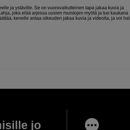
lle ja ystäville. Se on vuorovaikutteinen tapa jakaa kuvia ja
 Lahja, joka elää arjessa uusien muistojen myötä ja tuo kaukana
tää, kenelle antaa oikeuden jakaa kuvia ja videoita, ja voi hall
isille jo