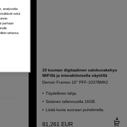
e, analysoida
sisältävät sekä
oinnin
aat parhaan
nulle
milloin tahansa.
10 tuuman digitaalinen valokuvakehys
WiFillä ja interaktiivisella näytöllä
Denver Frameo 10'' PFF-1037BMK2
Täydellinen lahja.
Sisäinen tallennustila 16GB.
Lisää kuvia suoraan puhelimella.
81,261
EUR