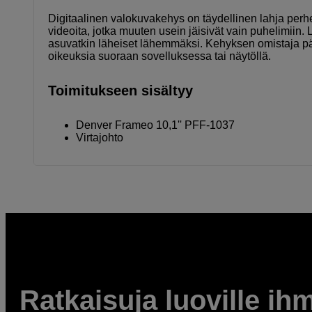
Digitaalinen valokuvakehys on täydellinen lahja perhee
videoita, jotka muuten usein jäisivät vain puhelimiin.
asuvatkin läheiset lähemmäksi. Kehyksen omistaja päät
oikeuksia suoraan sovelluksessa tai näytöllä.
Toimitukseen sisältyy
Denver Frameo 10,1'' PFF-1037
Virtajohto
Ratkaisuja luoville ihm