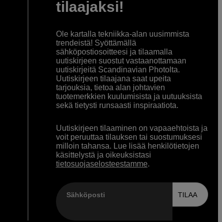
tilaajaksi!
Ole kartalla tekniikka-alan uusimmista
trendeistä! Syöttämällä
sähköpostiosoitteesi ja tilaamalla
uutiskirjeen suostut vastaanottamaan
uutiskirjeitä Scandinavian Photolta.
Uutiskirjeen tilaajana saat upeita
tarjouksia, tietoa alan johtavien
tuotemerkkien kuulumisista ja uutuuksista
sekä tietysti runsaasti inspiraatiota.
Uutiskirjeen tilaaminen on vapaaehtoista ja
voit peruuttaa tilauksen tai suostumuksesi
milloin tahansa. Lue lisää henkilötietojen
käsittelystä ja oikeuksistasi
tietosuojaselosteestamme
.
Sähköposti
TILAA