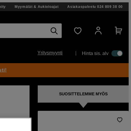
ity
Myymälät & Aukioloajat
Asiakaspalvelu
024 809 38 00
Yritysmyynti
Hinta sis. alv
ti!
SUOSITTELEMME MYÖS