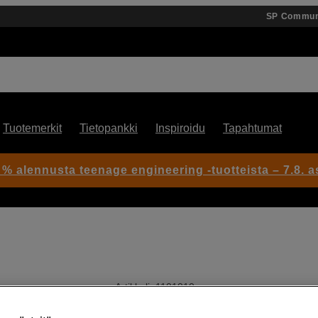
SP Commun
Tuotemerkit
Tietopankki
Inspiroidu
Tapahtumat
 % alennusta teenage engineering -tuotteista – 7.8. as
Artikkeli: 1101010
10 tuuman digitaalinen