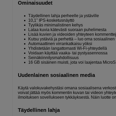
Ominaisuudet
Täydellinen lahja perheelle ja ystäville
10,1'' IPS-kosketusnäyttö
Tyylikäs minimalistinen kehys
Lataa kuvia kätevästi suoraan puhelimesta
Lisää kuvien ja videoiden yhteyteen kommentte
Kutsu ystäviä ja perhettä – luo oma sosiaalinen
Automaattinen virrankatkaisu yöksi
Yhdistetään langattomasti Wi-Fi-yhteydellä
Voidaan käyttää vaaka- tai pystyasennossa
Seinäkiinnitysmahdollisuus
16 GB sisäinen muisti, jota voi laajentaa MicroS
Uudenlainen sosiaalinen media
Käytä valokuvakehystäsi omana sosiaalisena verkoston
voivat jättää myös kommentin kuvan tai videon yhteytee
ilmoituksen sovellukseen tykkäyksestä. Näin luotte o
Täydellinen lahja