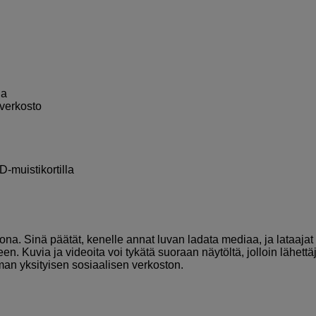
ja
 verkosto
D-muistikortilla
a. Sinä päätät, kenelle annat luvan ladata mediaa, ja lataajat
n. Kuvia ja videoita voi tykätä suoraan näytöltä, jolloin lähettä
man yksityisen sosiaalisen verkoston.