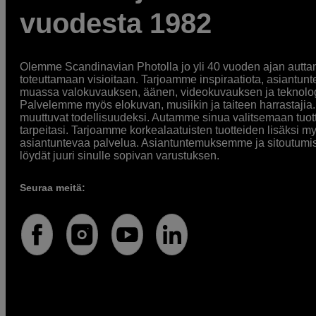
vuodesta 1982
Olemme Scandinavian Photolla jo yli 40 vuoden ajan auttan
toteuttamaan visioitaan. Tarjoamme inspiraatiota, asiantunt
muassa valokuvauksen, äänen, videokuvauksen ja teknologi
Palvelemme myös elokuvan, musiikin ja taiteen harrastajia. O
muuttuvat todellisuudeksi. Autamme sinua valitsemaan tuott
tarpeitasi. Tarjoamme korkealaatuisten tuotteiden lisäksi m
asiantuntevaa palvelua. Asiantuntemuksemme ja sitoutumi
löydät juuri sinulle sopivan varustuksen.
Seuraa meitä: