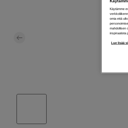
Käytämme
Käytämme evä
verkkoliikenn
omia että ul
personoimisek
mahdollisen 
inspiraatiota 
Lue lisää s