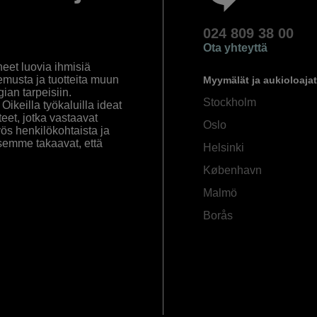
024 809 38 00
Ota yhteyttä
eet luovia ihmisiä
emusta ja tuotteita muun
Myymälät ja aukioloajat
an tarpeisiin.
Stockholm
ikeilla työkaluilla ideat
eet, jotka vastaavat
Oslo
yös henkilökohtaista ja
semme takaavat, että
Helsinki
København
Malmö
Borås