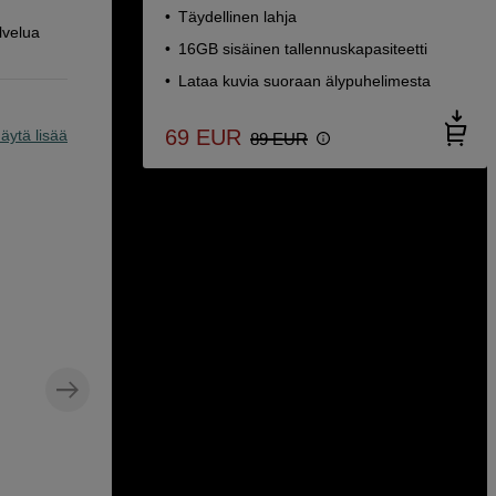
Täydellinen lahja
lvelua
16GB sisäinen tallennuskapasiteetti
Lataa kuvia suoraan älypuhelimesta
69
EUR
äytä lisää
89
EUR