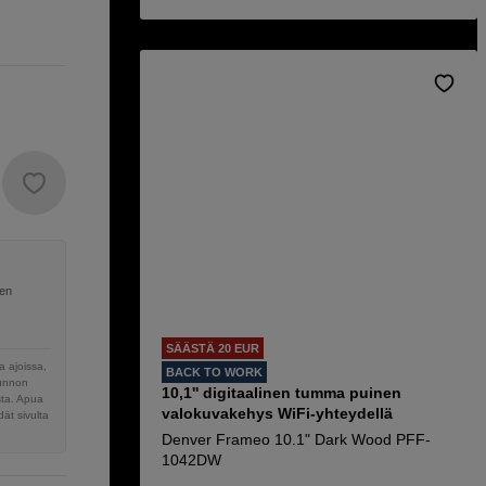
nen
SÄÄSTÄ 20 EUR
 ajoissa,
BACK TO WORK
sunnon
10,1'' digitaalinen tumma puinen
sta. Apua
valokuvakehys WiFi-yhteydellä
ät sivulta
Denver Frameo 10.1" Dark Wood PFF-
1042DW